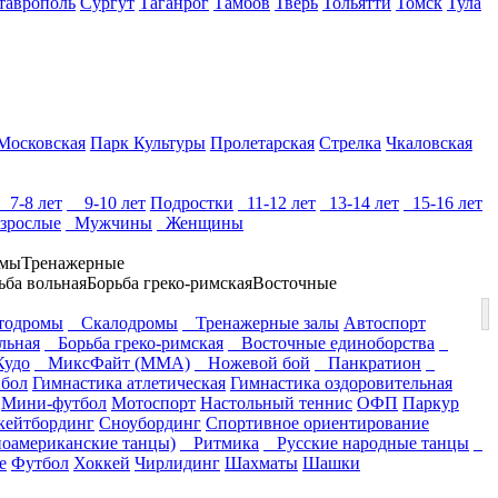
таврополь
Сургут
Таганрог
Тамбов
Тверь
Тольятти
Томск
Тула
Московская
Парк Культуры
Пролетарская
Стрелка
Чкаловская
7-8 лет
9-10 лет
Подростки
11-12 лет
13-14 лет
15-16 лет
зрослые
Мужчины
Женщины
омы
Тренажерные
ьба вольная
Борьба греко-римская
Восточные
одромы
Скалодромы
Тренажерные залы
Автоспорт
льная
Борьба греко-римская
Восточные единоборства
удо
МиксФайт (ММА)
Ножевой бой
Панкратион
бол
Гимнастика атлетическая
Гимнастика оздоровительная
Мини-футбол
Мотоспорт
Настольный теннис
ОФП
Паркур
кейтбординг
Сноубординг
Спортивное ориентирование
оамериканские танцы)
Ритмика
Русские народные танцы
е
Футбол
Хоккей
Чирлидинг
Шахматы
Шашки