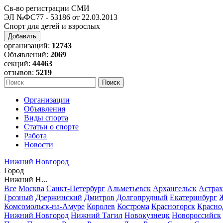
Св-во регистрации СМИ
ЭЛ №ФС77 - 53186 от 22.03.2013
Спорт для детей и взрослых
Добавить
организаций:
12743
Объявлений:
2069
секций:
44463
отзывов:
5219
Организации
Объявления
Виды спорта
Статьи о спорте
Работа
Новости
Нижний Новгород
Город
Нижний Н...
Все
Москва
Санкт-Петербург
Альметьевск
Архангельск
Астрах
Грозный
Дзержинский
Дмитров
Долгопрудный
Екатеринбург
Комсомольск-на-Амуре
Королев
Кострома
Красногорск
Красно
Нижний Новгород
Нижний Тагил
Новокузнецк
Новороссийск