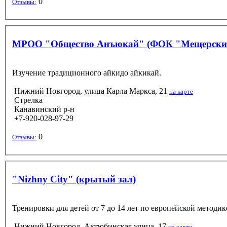
0
Отзывы:
МРОО "Общество Анъюкай" (ФОК "Мещерски
Изучение традиционного айкидо айкикай.
Нижний Новгород, улица Карла Маркса, 21
на карте
Стрелка
Канавинский р-н
+7-920-028-97-29
0
Отзывы:
"Nizhny City" (крытый зал)
Тренировки для детей от 7 до 14 лет по европейской методи
Нижний Новгород, Актюбинская улица, 17
на карте