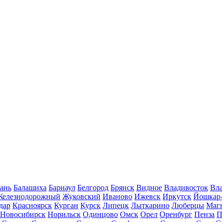
ань
Балашиха
Барнаул
Белгород
Брянск
Видное
Владивосток
Вла
Железнодорожный
Жуковский
Иваново
Ижевск
Иркутск
Йошкар
дар
Красноярск
Курган
Курск
Липецк
Лыткарино
Люберцы
Маг
Новосибирск
Норильск
Одинцово
Омск
Орел
Оренбург
Пенза
П