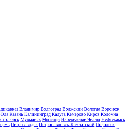
дикавказ
Владимир
Волгоград
Волжский
Вологда
Воронеж
-Ола
Казань
Калининград
Калуга
Кемерово
Киров
Коломна
нитогорск
Мурманск
Мытищи
Набережные Челны
Нефтекамск
ермь
Петрозаводск
Петропавловск-Камчатский
Подольск