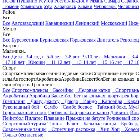
Псков
Пушкино
Реутов
Ростов-на-Дону
Рязань
Самара
Саранск
Тюмень
Ульяновск
Уфа
Хабаровск
Химки
Чебоксары
Челябинс
Район
Все
Все
Автозаводский
Канавинский
Ленинский
Московский
Ниж
Метро
Все
Все
Буревестник
Бурнаковская
Горьковская
Двигатель Револю
Возраст
Мальчики...
Все
Дети
3-4 года
5-6 лет
7-8 лет
9-10 лет
Мальчики
3-4 
17-18 лет
Юноши
11-12 лет
13-14 лет
15-16 лет
17-18
Спорт
Спорткомплексы
Бассейны
Ледовые катки
Спортивные центры
С
залы
Автоспорт
Акробатика
Аэробика
Баскетбол
Бег на коньках, 
единоборства
Грэпплинг
Все
Спорткомплексы
Бассейны
Ледовые катки
Спортивны
Акробатика
Аэробика
Баскетбол
Бег на коньках, шорт-трек
Бор
Грэпплинг
Джиу-джитсу
Дзюдо
Иайдо
Капоэйра
Карат
Рукопашный бой
Самбо
Самбо боевое
Тайский бокс, Муай
Горнолыжный спорт
Гребля на байдарках и каноэ
Дайвинг
Йог
Пейнтбол
Пилатес
Плавание
Прыжки на батуте
Роликовый спо
Спортивный туризм
Танцы
Балет
Бальные танцы
Брейк д
Современные танцы
Стретчинг, растяжка
Хип-Хоп
Хореог
Только бесплатные