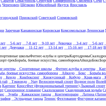
Саратов
Севастополь
Серпухов
Симферополь
Смоленск
Сочи
С
к
Череповец
Щёлково
Юбилейный
Якутск
Ярославль
егородский
Приокский
Советский
Сормовский
ции
Заречная
Канавинская
Кировская
Комсомольская
Ленинская
лет
5-6 лет
7-8 лет
9-10 лет
Девочки
3-4 лет
5-6 лет
 лет
Девушки
11-12 лет
13-14 лет
15-16 лет
17-18 лет
В
портивные школы
Фитнес-клубы и центры
Картодромы
Скалодр
шорт-трек
Борьба, боевые искусства, самооборона
Айкидо
Бокс
Бор
е центры
Спортивные школы
Фитнес-клубы и центры
Карт
ьба, боевые искусства, самооборона
Айкидо
Бокс
Борьба во
е
Кендо
Кикбоксинг
Киокусинкай
Кобудо
Крав-мага
К
-тай
Тэквондо
Ушу
Велосипедный спорт
Водное поло
Волей
а
Картинг
КроссФит (функциональный тренинг)
Лыжный спорт
рт
Синхронное плавание
Скалолазание
Скандинавская ходьба
С
анс
Зумба
Кавказские танцы
Контемпорари
Латина (Латин
рафия
Эстрадные танцы
Теннис
Фехтование
Фигурное катани