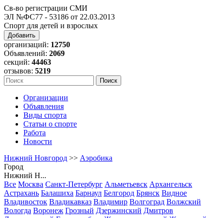
Св-во регистрации СМИ
ЭЛ №ФС77 - 53186 от 22.03.2013
Спорт для детей и взрослых
Добавить
организаций:
12750
Объявлений:
2069
секций:
44463
отзывов:
5219
Организации
Объявления
Виды спорта
Статьи о спорте
Работа
Новости
Нижний Новгород
>>
Аэробика
Город
Нижний Н...
Все
Москва
Санкт-Петербург
Альметьевск
Архангельск
Астрахань
Балашиха
Барнаул
Белгород
Брянск
Видное
Владивосток
Владикавказ
Владимир
Волгоград
Волжский
Вологда
Воронеж
Грозный
Дзержинский
Дмитров