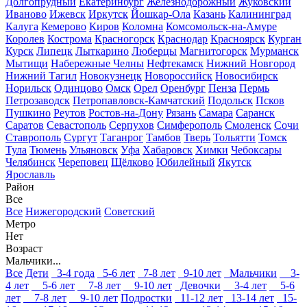
Долгопрудный
Екатеринбург
Железнодорожный
Жуковский
Иваново
Ижевск
Иркутск
Йошкар-Ола
Казань
Калининград
Калуга
Кемерово
Киров
Коломна
Комсомольск-на-Амуре
Королев
Кострома
Красногорск
Краснодар
Красноярск
Курган
Курск
Липецк
Лыткарино
Люберцы
Магнитогорск
Мурманск
Мытищи
Набережные Челны
Нефтекамск
Нижний Новгород
Нижний Тагил
Новокузнецк
Новороссийск
Новосибирск
Норильск
Одинцово
Омск
Орел
Оренбург
Пенза
Пермь
Петрозаводск
Петропавловск-Камчатский
Подольск
Псков
Пушкино
Реутов
Ростов-на-Дону
Рязань
Самара
Саранск
Саратов
Севастополь
Серпухов
Симферополь
Смоленск
Сочи
Ставрополь
Сургут
Таганрог
Тамбов
Тверь
Тольятти
Томск
Тула
Тюмень
Ульяновск
Уфа
Хабаровск
Химки
Чебоксары
Челябинск
Череповец
Щёлково
Юбилейный
Якутск
Ярославль
Район
Все
Все
Нижегородский
Советский
Метро
Нет
Возраст
Мальчики...
Все
Дети
3-4 года
5-6 лет
7-8 лет
9-10 лет
Мальчики
3-
4 лет
5-6 лет
7-8 лет
9-10 лет
Девочки
3-4 лет
5-6
лет
7-8 лет
9-10 лет
Подростки
11-12 лет
13-14 лет
15-