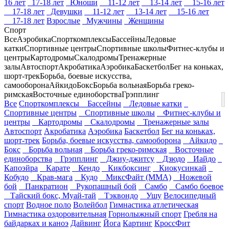
16 лет
17-18 лет
Юноши
11-12 лет
13-14 лет
15-16 лет
17-18 лет
Девушки
11-12 лет
13-14 лет
15-16 лет
17-18 лет
Взрослые
Мужчины
Женщины
Спорт
Все
Аэробика
Спорткомплексы
Бассейны
Ледовые
катки
Спортивные центры
Спортивные школы
Фитнес-клубы и
центры
Картодромы
Скалодромы
Тренажерные
залы
Автоспорт
Акробатика
Аэробика
Баскетбол
Бег на коньках,
шорт-трек
Борьба, боевые искусства,
самооборона
Айкидо
Бокс
Борьба вольная
Борьба греко-
римская
Восточные единоборства
Грэпплинг
Все
Спорткомплексы
Бассейны
Ледовые катки
Спортивные центры
Спортивные школы
Фитнес-клубы и
центры
Картодромы
Скалодромы
Тренажерные залы
Автоспорт
Акробатика
Аэробика
Баскетбол
Бег на коньках,
шорт-трек
Борьба, боевые искусства, самооборона
Айкидо
Бокс
Борьба вольная
Борьба греко-римская
Восточные
единоборства
Грэпплинг
Джиу-джитсу
Дзюдо
Иайдо
Капоэйра
Карате
Кендо
Кикбоксинг
Киокусинкай
Кобудо
Крав-мага
Кудо
МиксФайт (ММА)
Ножевой
бой
Панкратион
Рукопашный бой
Самбо
Самбо боевое
Тайский бокс, Муай-тай
Тэквондо
Ушу
Велосипедный
спорт
Водное поло
Волейбол
Гимнастика атлетическая
Гимнастика оздоровительная
Горнолыжный спорт
Гребля на
байдарках и каноэ
Дайвинг
Йога
Картинг
КроссФит