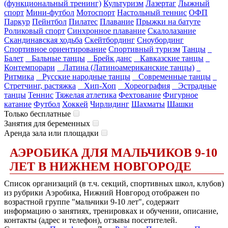
(функциональный тренинг)
Культуризм
Лазертаг
Лыжный
спорт
Мини-футбол
Мотоспорт
Настольный теннис
ОФП
Паркур
Пейнтбол
Пилатес
Плавание
Прыжки на батуте
Роликовый спорт
Синхронное плавание
Скалолазание
Скандинавская ходьба
Скейтбординг
Сноубординг
Спортивное ориентирование
Спортивный туризм
Танцы
Балет
Бальные танцы
Брейк данс
Кавказские танцы
Контемпорари
Латина (Латиноамериканские танцы)
Ритмика
Русские народные танцы
Современные танцы
Стретчинг, растяжка
Хип-Хоп
Хореография
Эстрадные
танцы
Теннис
Тяжелая атлетика
Фехтование
Фигурное
катание
Футбол
Хоккей
Чирлидинг
Шахматы
Шашки
Только бесплатные
Занятия для беременных
Аренда зала или площадки
АЭРОБИКА ДЛЯ МАЛЬЧИКОВ 9-10
ЛЕТ В НИЖНЕМ НОВГОРОДЕ
Список организаций (в т.ч. секций, спортивных школ, клубов)
из рубрики Аэробика, Нижний Новгород отображен по
возрастной группе "мальчики 9-10 лет", содержит
информацию о занятиях, тренировках и обучении, описание,
контакты (адрес и телефон), отзывы посетителей.