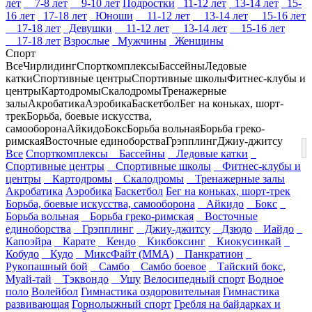
лет
7-8 лет
9-10 лет
Подростки
11-12 лет
13-14 лет
15-
16 лет
17-18 лет
Юноши
11-12 лет
13-14 лет
15-16 лет
17-18 лет
Девушки
11-12 лет
13-14 лет
15-16 лет
17-18 лет
Взрослые
Мужчины
Женщины
Спорт
Все
Чирлидинг
Спорткомплексы
Бассейны
Ледовые
катки
Спортивные центры
Спортивные школы
Фитнес-клубы и
центры
Картодромы
Скалодромы
Тренажерные
залы
Акробатика
Аэробика
Баскетбол
Бег на коньках, шорт-
трек
Борьба, боевые искусства,
самооборона
Айкидо
Бокс
Борьба вольная
Борьба греко-
римская
Восточные единоборства
Грэпплинг
Джиу-джитсу
Все
Спорткомплексы
Бассейны
Ледовые катки
Спортивные центры
Спортивные школы
Фитнес-клубы и
центры
Картодромы
Скалодромы
Тренажерные залы
Акробатика
Аэробика
Баскетбол
Бег на коньках, шорт-трек
Борьба, боевые искусства, самооборона
Айкидо
Бокс
Борьба вольная
Борьба греко-римская
Восточные
единоборства
Грэпплинг
Джиу-джитсу
Дзюдо
Иайдо
Капоэйра
Карате
Кендо
Кикбоксинг
Киокусинкай
Кобудо
Кудо
МиксФайт (ММА)
Панкратион
Рукопашный бой
Самбо
Самбо боевое
Тайский бокс,
Муай-тай
Тэквондо
Ушу
Велосипедный спорт
Водное
поло
Волейбол
Гимнастика оздоровительная
Гимнастика
развивающая
Горнолыжный спорт
Гребля на байдарках и