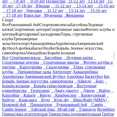
лет
7-8 лет
9-10 лет
Подростки
11-12 лет
13-14 лет
15-
16 лет
17-18 лет
Юноши
11-12 лет
13-14 лет
15-16 лет
17-18 лет
Девушки
11-12 лет
13-14 лет
15-16 лет
17-18 лет
Взрослые
Мужчины
Женщины
Спорт
Все
Рукопашный бой
Спорткомплексы
Бассейны
Ледовые
катки
Спортивные центры
Спортивные школы
Фитнес-клубы и
центры
Картодромы
Скалодромы
Тиры, стрелковые
клубы
Тренажерные
залы
Автоспорт
Аквааэробика
Акробатика
Американский
футбол
Аэробика
Баскетбол
Бег
Борьба, боевые искусства,
самооборона
Айкидо
Бокс
Борьба вольная
Все
Спорткомплексы
Бассейны
Ледовые катки
Спортивные центры
Спортивные школы
Фитнес-клубы и
центры
Картодромы
Скалодромы
Тиры, стрелковые
клубы
Тренажерные залы
Автоспорт
Аквааэробика
Акробатика
Американский футбол
Аэробика
Баскетбол
Бег
Борьба, боевые искусства, самооборона
Айкидо
Бокс
Борьба вольная
Борьба греко-римская
Восточные
единоборства
Грэпплинг
Джиу-джитсу
Дзюдо
Иайдо
Капоэйра
Карате
Кендо
Кикбоксинг
Киокусинкай
Кобудо
Крав-мага
Кудо
Кунг-фу
МиксФайт (ММА)
Ножевой бой
Панкратион
Рукопашный бой
Самбо
Самбо боевое
Тайский бокс, Муай-тай
Тэквондо
Волейбол
Гимнастика атлетическая
Гимнастика оздоровительная
Гребля