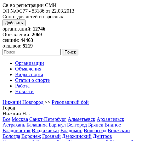
Св-во регистрации СМИ
ЭЛ №ФС77 - 53186 от 22.03.2013
Спорт для детей и взрослых
Добавить
организаций:
12746
Объявлений:
2069
секций:
44463
отзывов:
5219
Организации
Объявления
Виды спорта
Статьи о спорте
Работа
Новости
Нижний Новгород
>>
Рукопашный бой
Город
Нижний Н...
Все
Москва
Санкт-Петербург
Альметьевск
Архангельск
Астрахань
Балашиха
Барнаул
Белгород
Брянск
Видное
Владивосток
Владикавказ
Владимир
Волгоград
Волжский
Вологда
Воронеж
Грозный
Дзержинский
Дмитров