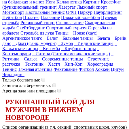
на байдарках и каноэ
Йога
Калланетика
Картинг
КроссФит
(функциональный тренинг)
Лазертаг
Лыжный спорт
Мотоспорт
Настольный теннис
ОФП
Паркур
Пауэрлифтинг
Пейнтбол
Пилатес
Плавание
Пляжный волейбол
Пулевая
стрельба
Роликовый спорт
Скалолазание
Скандинавская
ходьба
Скейтбординг
Спортивный туризм
Стрельба из
арбалета
Стрельба из лука
Танцы
House (хаус)
Аргентинское танго
Балет
Бальные танцы
Бачата
Брейк
данс
Джаз (фанк, модерн)
Зумба
Индийские танцы
Кавказские танцы
Кизомба
Клубные танцы
Контемпорари
Латина (Латиноамериканские танцы)
Ритмика
Сальса
Современные танцы
Стретчинг,
растяжка
Тектоник
Хастл
Хип-Хоп
Хореография
Теннис
Тяжелая атлетика
Фехтование
Фитбол
Хоккей
Цигун
Чирлидинг
Только бесплатные
Занятия для беременных
Аренда зала или площадки
РУКОПАШНЫЙ БОЙ ДЛЯ
МУЖЧИН В НИЖНЕМ
НОВГОРОДЕ
Список организаций (в т.ч. секций, спортивных школ, клубов)