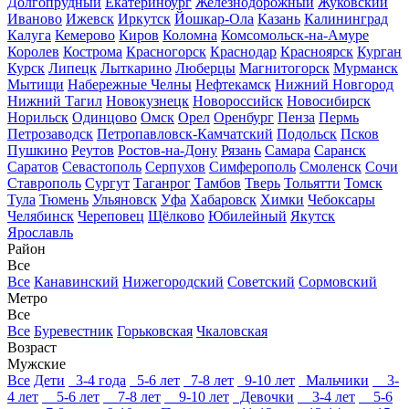
Долгопрудный
Екатеринбург
Железнодорожный
Жуковский
Иваново
Ижевск
Иркутск
Йошкар-Ола
Казань
Калининград
Калуга
Кемерово
Киров
Коломна
Комсомольск-на-Амуре
Королев
Кострома
Красногорск
Краснодар
Красноярск
Курган
Курск
Липецк
Лыткарино
Люберцы
Магнитогорск
Мурманск
Мытищи
Набережные Челны
Нефтекамск
Нижний Новгород
Нижний Тагил
Новокузнецк
Новороссийск
Новосибирск
Норильск
Одинцово
Омск
Орел
Оренбург
Пенза
Пермь
Петрозаводск
Петропавловск-Камчатский
Подольск
Псков
Пушкино
Реутов
Ростов-на-Дону
Рязань
Самара
Саранск
Саратов
Севастополь
Серпухов
Симферополь
Смоленск
Сочи
Ставрополь
Сургут
Таганрог
Тамбов
Тверь
Тольятти
Томск
Тула
Тюмень
Ульяновск
Уфа
Хабаровск
Химки
Чебоксары
Челябинск
Череповец
Щёлково
Юбилейный
Якутск
Ярославль
Район
Все
Все
Канавинский
Нижегородский
Советский
Сормовский
Метро
Все
Все
Буревестник
Горьковская
Чкаловская
Возраст
Мужские
Все
Дети
3-4 года
5-6 лет
7-8 лет
9-10 лет
Мальчики
3-
4 лет
5-6 лет
7-8 лет
9-10 лет
Девочки
3-4 лет
5-6