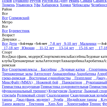
Псков
Пушкино
Реутов
Ростов-на-Дону
Рязань
Самара
Саранск
Тюмень
Ульяновск
Уфа
Хабаровск
Химки
Чебоксары
Челябинс
Район
Все
Все
Сормовский
Метро
Все
Все
Буревестник
Возраст
Девушки ...
Все
Дети
3-4 года
5-6 лет
7-8 лет
9-10 лет
Мальчики
3-4 
17-18 лет
Юноши
11-12 лет
13-14 лет
15-16 лет
17-18
Спорт
Все
Джаз (фанк, модерн)
Спорткомплексы
Бассейны
Ледовые кат
клубы
Тренажерные залы
Автоспорт
Аквааэробика
Акробатика
А
римская
Все
Спорткомплексы
Бассейны
Ледовые катки
Спортивны
Тренажерные залы
Автоспорт
Аквааэробика
Акробатика
Аэроб
греко-римская
Восточные единоборства
Грэпплинг
Джиу-д
МиксФайт (ММА)
Ножевой бой
Панкратион
Рукопашный
Гимнастика воздушная
Гимнастика оздоровительная
Гимнастик
(функциональный тренинг)
Культуризм
Лазертаг
Лыжный спор
стрельба
Роликовый спорт
Скалолазание
Скандинавская ходьба
танцы
Джаз (фанк, модерн)
Зумба
Индийские танцы
Клуб
Танец живота
Тектоник
Хип-Хоп
Хореография
Теннис
Фе