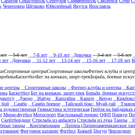
Саратов
Севастополь
Серпухов
Симферополь
Смоленск
Сочи
С
к
Череповец
Щёлково
Юбилейный
Якутск
Ярославль
лет
5-6 лет
7-8 лет
9-10 лет
Девочки
3-4 лет
5-6 лет
 лет
Девушки
11-12 лет
13-14 лет
15-16 лет
17-18 лет
В
ки
Спортивные центры
Спортивные школы
Фитнес-клубы и цент
эробика
Баскетбол
Бег на коньках, шорт-трек
Борьба, боевые искус
е центры
Спортивные школы
Фитнес-клубы и центры
Карт
ика
Баскетбол
Бег на коньках, шорт-трек
Борьба, боевые искусст
житсу
Дзюдо
Иайдо
Капоэйра
Карате
Кендо
Кикбокс
 бой
Самбо
Самбо боевое
Тайский бокс, Муай-тай
Тэквон
а художественная
Гимнастика эстетическая
Гребля на байдарках 
т
Мини-футбол
Мотоспорт
Настольный теннис
ОФП
Паркур
Пе
Скейтбординг
Стрельба из арбалета
Стрельба из лука
Танцы
Ho
ные танцы
Контемпорари
Латина (Латиноамериканские та
хтование
Фигурное катание
Фитбол
Хоккей
Цигун
Чирлидинг