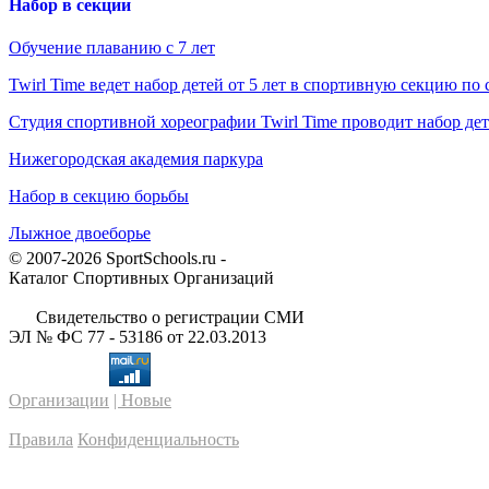
Набор в секции
Обучение плаванию с 7 лет
Twirl Time ведет набор детей от 5 лет в спортивную секцию по
Студия спортивной хореографии Twirl Time проводит набор дет
Нижегородская академия паркура
Набор в секцию борьбы
Лыжное двоеборье
© 2007-2026 SportSchools.ru -
Каталог Спортивных Организаций
Свидетельство о регистрации СМИ
ЭЛ № ФС 77 - 53186 от 22.03.2013
Организации
| Новые
Правила
Конфиденциальность