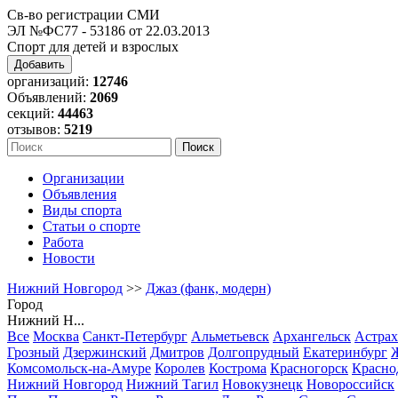
Св-во регистрации СМИ
ЭЛ №ФС77 - 53186 от 22.03.2013
Спорт для детей и взрослых
Добавить
организаций:
12746
Объявлений:
2069
секций:
44463
отзывов:
5219
Организации
Объявления
Виды спорта
Статьи о спорте
Работа
Новости
Нижний Новгород
>>
Джаз (фанк, модерн)
Город
Нижний Н...
Все
Москва
Санкт-Петербург
Альметьевск
Архангельск
Астрах
Грозный
Дзержинский
Дмитров
Долгопрудный
Екатеринбург
Комсомольск-на-Амуре
Королев
Кострома
Красногорск
Красно
Нижний Новгород
Нижний Тагил
Новокузнецк
Новороссийск