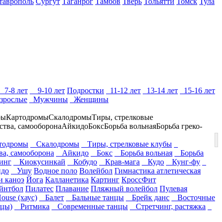
таврополь
Сургут
Таганрог
Тамбов
Тверь
Тольятти
Томск
Тула
7-8 лет
9-10 лет
Подростки
11-12 лет
13-14 лет
15-16 лет
зрослые
Мужчины
Женщины
ры
Картодромы
Скалодромы
Тиры, стрелковые
ства, самооборона
Айкидо
Бокс
Борьба вольная
Борьба греко-
одромы
Скалодромы
Тиры, стрелковые клубы
ва, самооборона
Айкидо
Бокс
Борьба вольная
Борьба
инг
Киокусинкай
Кобудо
Крав-мага
Кудо
Кунг-фу
до
Ушу
Водное поло
Волейбол
Гимнастика атлетическая
и каноэ
Йога
Калланетика
Картинг
КроссФит
йнтбол
Пилатес
Плавание
Пляжный волейбол
Пулевая
use (хаус)
Балет
Бальные танцы
Брейк данс
Восточные
нцы)
Ритмика
Современные танцы
Стретчинг, растяжка