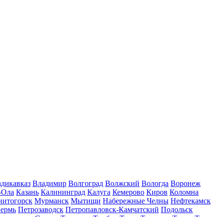
дикавказ
Владимир
Волгоград
Волжский
Вологда
Воронеж
-Ола
Казань
Калининград
Калуга
Кемерово
Киров
Коломна
нитогорск
Мурманск
Мытищи
Набережные Челны
Нефтекамск
ермь
Петрозаводск
Петропавловск-Камчатский
Подольск