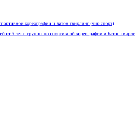
 спортивной хореографии и Батон твирлинг (чир спорт)
ей от 5 лет в группы по спортивной хореографии и Батон твирл