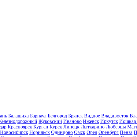
ань
Балашиха
Барнаул
Белгород
Брянск
Видное
Владивосток
Вла
Железнодорожный
Жуковский
Иваново
Ижевск
Иркутск
Йошкар
дар
Красноярск
Курган
Курск
Липецк
Лыткарино
Люберцы
Маг
Новосибирск
Норильск
Одинцово
Омск
Орел
Оренбург
Пенза
П