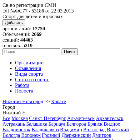
Св-во регистрации СМИ
ЭЛ №ФС77 - 53186 от 22.03.2013
Спорт для детей и взрослых
Добавить
организаций:
12750
Объявлений:
2069
секций:
44463
отзывов:
5219
Организации
Объявления
Виды спорта
Статьи о спорте
Работа
Новости
Нижний Новгород
>>
Карате
Город
Нижний Н...
Все
Москва
Санкт-Петербург
Альметьевск
Архангельск
Астрахань
Балашиха
Барнаул
Белгород
Брянск
Видное
Владивосток
Владикавказ
Владимир
Волгоград
Волжский
Вологда
Воронеж
Грозный
Дзержинский
Дмитров