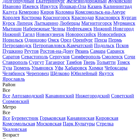
Долгопрудный
Екатеринбург
Железнодорожный
Жуковский
Иваново
Ижевск
Иркутск
Йошкар-Ола
Казань
Калининград
Калуга
Кемерово
Киров
Коломна
Комсомольск-на-Амуре
Королев
Кострома
Красногорск
Краснодар
Красноярск
Курган
Курск
Липецк
Лыткарино
Люберцы
Магнитогорск
Мурманск
Мытищи
Набережные Челны
Нефтекамск
Нижний Новгород
Нижний Тагил
Новокузнецк
Новороссийск
Новосибирск
Норильск
Одинцово
Омск
Орел
Оренбург
Пенза
Пермь
Петрозаводск
Петропавловск-Камчатский
Подольск
Псков
Пушкино
Реутов
Ростов-на-Дону
Рязань
Самара
Саранск
Саратов
Севастополь
Серпухов
Симферополь
Смоленск
Сочи
Ставрополь
Сургут
Таганрог
Тамбов
Тверь
Тольятти
Томск
Тула
Тюмень
Ульяновск
Уфа
Хабаровск
Химки
Чебоксары
Челябинск
Череповец
Щёлково
Юбилейный
Якутск
Ярославль
Район
Все
Все
Автозаводский
Канавинский
Нижегородский
Советский
Сормовский
Метро
Все
Все
Буревестник
Горьковская
Канавинская
Кировская
Комсомольская
Московская
Парк Культуры
Стрелка
Чкаловская
Возраст