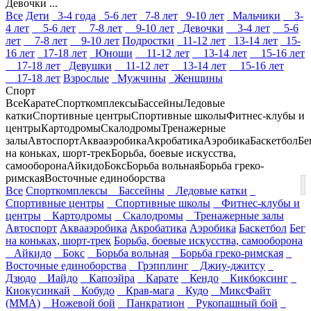
Девочки ...
Все
Дети
3-4 года
5-6 лет
7-8 лет
9-10 лет
Мальчики
3-
4 лет
5-6 лет
7-8 лет
9-10 лет
Девочки
3-4 лет
5-6
лет
7-8 лет
9-10 лет
Подростки
11-12 лет
13-14 лет
15-
16 лет
17-18 лет
Юноши
11-12 лет
13-14 лет
15-16 лет
17-18 лет
Девушки
11-12 лет
13-14 лет
15-16 лет
17-18 лет
Взрослые
Мужчины
Женщины
Спорт
Все
Карате
Спорткомплексы
Бассейны
Ледовые
катки
Спортивные центры
Спортивные школы
Фитнес-клубы и
центры
Картодромы
Скалодромы
Тренажерные
залы
Автоспорт
Аквааэробика
Акробатика
Аэробика
Баскетбол
Бе
на коньках, шорт-трек
Борьба, боевые искусства,
самооборона
Айкидо
Бокс
Борьба вольная
Борьба греко-
римская
Восточные единоборства
Все
Спорткомплексы
Бассейны
Ледовые катки
Спортивные центры
Спортивные школы
Фитнес-клубы и
центры
Картодромы
Скалодромы
Тренажерные залы
Автоспорт
Аквааэробика
Акробатика
Аэробика
Баскетбол
Бег
на коньках, шорт-трек
Борьба, боевые искусства, самооборона
Айкидо
Бокс
Борьба вольная
Борьба греко-римская
Восточные единоборства
Грэпплинг
Джиу-джитсу
Дзюдо
Иайдо
Капоэйра
Карате
Кендо
Кикбоксинг
Киокусинкай
Кобудо
Крав-мага
Кудо
МиксФайт
(ММА)
Ножевой бой
Панкратион
Рукопашный бой