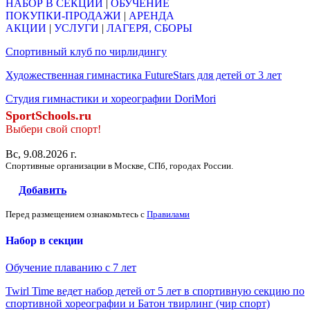
НАБОР В СЕКЦИИ
|
ОБУЧЕНИЕ
ПОКУПКИ-ПРОДАЖИ
|
АРЕНДА
АКЦИИ
|
УСЛУГИ
|
ЛАГЕРЯ, СБОРЫ
Спортивный клуб по чирлидингу
Художественная гимнастика FutureStars для детей от 3 лет
Студия гимнастики и хореографии DoriMori
SportSchools.ru
Выбери свой спорт!
Вс, 9.08.2026 г.
Спортивные организации в Москве, СПб, городах России.
Добавить
Перед размещением ознакомьтесь с
Правилами
Набор в секции
Обучение плаванию с 7 лет
Twirl Time ведет набор детей от 5 лет в спортивную секцию по
спортивной хореографии и Батон твирлинг (чир спорт)