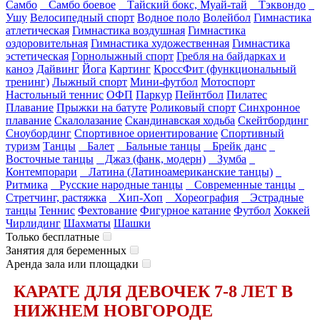
Самбо
Самбо боевое
Тайский бокс, Муай-тай
Тэквондо
Ушу
Велосипедный спорт
Водное поло
Волейбол
Гимнастика
атлетическая
Гимнастика воздушная
Гимнастика
оздоровительная
Гимнастика художественная
Гимнастика
эстетическая
Горнолыжный спорт
Гребля на байдарках и
каноэ
Дайвинг
Йога
Картинг
КроссФит (функциональный
тренинг)
Лыжный спорт
Мини-футбол
Мотоспорт
Настольный теннис
ОФП
Паркур
Пейнтбол
Пилатес
Плавание
Прыжки на батуте
Роликовый спорт
Синхронное
плавание
Скалолазание
Скандинавская ходьба
Скейтбординг
Сноубординг
Спортивное ориентирование
Спортивный
туризм
Танцы
Балет
Бальные танцы
Брейк данс
Восточные танцы
Джаз (фанк, модерн)
Зумба
Контемпорари
Латина (Латиноамериканские танцы)
Ритмика
Русские народные танцы
Современные танцы
Стретчинг, растяжка
Хип-Хоп
Хореография
Эстрадные
танцы
Теннис
Фехтование
Фигурное катание
Футбол
Хоккей
Чирлидинг
Шахматы
Шашки
Только бесплатные
Занятия для беременных
Аренда зала или площадки
КАРАТЕ ДЛЯ ДЕВОЧЕК 7-8 ЛЕТ В
НИЖНЕМ НОВГОРОДЕ