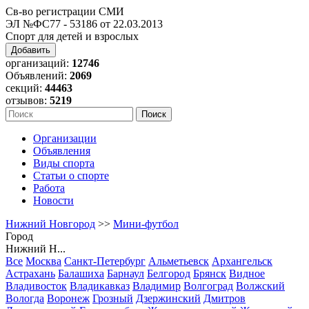
Св-во регистрации СМИ
ЭЛ №ФС77 - 53186 от 22.03.2013
Спорт для детей и взрослых
Добавить
организаций:
12746
Объявлений:
2069
секций:
44463
отзывов:
5219
Организации
Объявления
Виды спорта
Статьи о спорте
Работа
Новости
Нижний Новгород
>>
Мини-футбол
Город
Нижний Н...
Все
Москва
Санкт-Петербург
Альметьевск
Архангельск
Астрахань
Балашиха
Барнаул
Белгород
Брянск
Видное
Владивосток
Владикавказ
Владимир
Волгоград
Волжский
Вологда
Воронеж
Грозный
Дзержинский
Дмитров