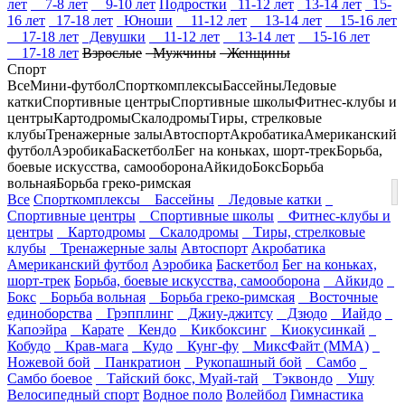
лет
7-8 лет
9-10 лет
Подростки
11-12 лет
13-14 лет
15-
16 лет
17-18 лет
Юноши
11-12 лет
13-14 лет
15-16 лет
17-18 лет
Девушки
11-12 лет
13-14 лет
15-16 лет
17-18 лет
Взрослые
Мужчины
Женщины
Спорт
Все
Мини-футбол
Спорткомплексы
Бассейны
Ледовые
катки
Спортивные центры
Спортивные школы
Фитнес-клубы и
центры
Картодромы
Скалодромы
Тиры, стрелковые
клубы
Тренажерные залы
Автоспорт
Акробатика
Американский
футбол
Аэробика
Баскетбол
Бег на коньках, шорт-трек
Борьба,
боевые искусства, самооборона
Айкидо
Бокс
Борьба
вольная
Борьба греко-римская
Все
Спорткомплексы
Бассейны
Ледовые катки
Спортивные центры
Спортивные школы
Фитнес-клубы и
центры
Картодромы
Скалодромы
Тиры, стрелковые
клубы
Тренажерные залы
Автоспорт
Акробатика
Американский футбол
Аэробика
Баскетбол
Бег на коньках,
шорт-трек
Борьба, боевые искусства, самооборона
Айкидо
Бокс
Борьба вольная
Борьба греко-римская
Восточные
единоборства
Грэпплинг
Джиу-джитсу
Дзюдо
Иайдо
Капоэйра
Карате
Кендо
Кикбоксинг
Киокусинкай
Кобудо
Крав-мага
Кудо
Кунг-фу
МиксФайт (ММА)
Ножевой бой
Панкратион
Рукопашный бой
Самбо
Самбо боевое
Тайский бокс, Муай-тай
Тэквондо
Ушу
Велосипедный спорт
Водное поло
Волейбол
Гимнастика