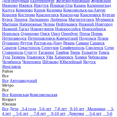
Долгопрудный
Екатеринбург
Железнодорожный
Жуковский
Иваново
Ижевск
Иркутск
Йошкар-Ола
Казань
Калининград
Калуга
Кемерово
Киров
Коломна
Комсомольск-на-Амуре
Королев
Кострома
Красногорск
Краснодар
Красноярск
Курган
Курск
Липецк
Лыткарино
Люберцы
Магнитогорск
Мурманск
Мытищи
Набережные Челны
Нефтекамск
Нижний Новгород
Нижний Тагил
Новокузнецк
Новороссийск
Новосибирск
Норильск
Одинцово
Омск
Орел
Оренбург
Пенза
Пермь
Петрозаводск
Петропавловск-Камчатский
Подольск
Псков
Пушкино
Реутов
Ростов-на-Дону
Рязань
Самара
Саранск
Саратов
Севастополь
Серпухов
Симферополь
Смоленск
Сочи
Ставрополь
Сургут
Таганрог
Тамбов
Тверь
Тольятти
Томск
Тула
Тюмень
Ульяновск
Уфа
Хабаровск
Химки
Чебоксары
Челябинск
Череповец
Щёлково
Юбилейный
Якутск
Ярославль
Район
Все
Все
Автозаводский
Метро
Все
Все
Кировская
Комсомольская
Возраст
Юноши
Все
Дети
3-4 года
5-6 лет
7-8 лет
9-10 лет
Мальчики
3-
4 лет
5-6 лет
7-8 лет
9-10 лет
Девочки
3-4 лет
5-6