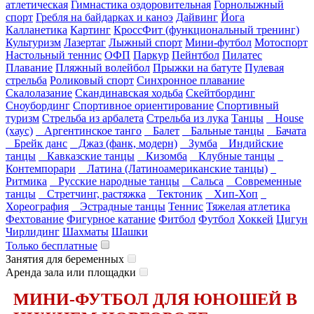
атлетическая
Гимнастика оздоровительная
Горнолыжный
спорт
Гребля на байдарках и каноэ
Дайвинг
Йога
Калланетика
Картинг
КроссФит (функциональный тренинг)
Культуризм
Лазертаг
Лыжный спорт
Мини-футбол
Мотоспорт
Настольный теннис
ОФП
Паркур
Пейнтбол
Пилатес
Плавание
Пляжный волейбол
Прыжки на батуте
Пулевая
стрельба
Роликовый спорт
Синхронное плавание
Скалолазание
Скандинавская ходьба
Скейтбординг
Сноубординг
Спортивное ориентирование
Спортивный
туризм
Стрельба из арбалета
Стрельба из лука
Танцы
House
(хаус)
Аргентинское танго
Балет
Бальные танцы
Бачата
Брейк данс
Джаз (фанк, модерн)
Зумба
Индийские
танцы
Кавказские танцы
Кизомба
Клубные танцы
Контемпорари
Латина (Латиноамериканские танцы)
Ритмика
Русские народные танцы
Сальса
Современные
танцы
Стретчинг, растяжка
Тектоник
Хип-Хоп
Хореография
Эстрадные танцы
Теннис
Тяжелая атлетика
Фехтование
Фигурное катание
Фитбол
Футбол
Хоккей
Цигун
Чирлидинг
Шахматы
Шашки
Только бесплатные
Занятия для беременных
Аренда зала или площадки
МИНИ-ФУТБОЛ ДЛЯ ЮНОШЕЙ В