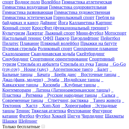
спорт
Водное поло
Волейбол
Гимнастика атлетическая
Гимнастика воздушная
Гимнастика оздоровительная
Гимнастика развивающая
Гимнастика художественная
Гимнастика эстетическая
Горнолыжный спорт
Гребля на
байдарках и каноэ
Дайвинг
Йога
Калланетика
Картинг
Конный спорт
КроссФит (функциональный тренинг)
Культуризм
Лазертаг
Лыжный спорт
Мини-футбол
Мотоспорт
Настольный теннис
ОФП
Паркур
Пауэрлифтинг
Пейнтбол
Пилатес
Плавание
Пляжный волейбол
Прыжки на батуте
Пулевая стрельба
Роликовый спорт
Синхронное плавание
Скалолазание
Скандинавская ходьба
Скейтбординг
Сноубординг
Спортивное ориентирование
Спортивный
туризм
Стрельба из арбалета
Стрельба из лука
Танцы
Go-Go
(гоу-гоу)
House (хаус)
Аргентинское танго
Балет
Бальные танцы
Бачата
Брейк данс
Восточные танцы
Джаз (фанк, модерн)
Зумба
Индийские танцы
Кавказские танцы
Кизомба
Клубные танцы
Контемпорари
Латина (Латиноамериканские танцы)
Пластика
Ритмика
Русские народные танцы
Сальса
Современные танцы
Стретчинг, растяжка
Танец живота
Тектоник
Хастл
Хип-Хоп
Хореография
Эстрадные
танцы
Теннис
Тяжелая атлетика
Фехтование
Фигурное
катание
Фитбол
Футбол
Хоккей
Цигун
Чирлидинг
Шахматы
Шашки
Шейпинг
Только бесплатные