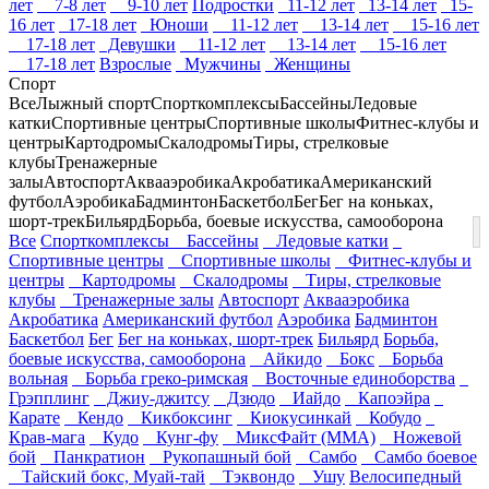
лет
7-8 лет
9-10 лет
Подростки
11-12 лет
13-14 лет
15-
16 лет
17-18 лет
Юноши
11-12 лет
13-14 лет
15-16 лет
17-18 лет
Девушки
11-12 лет
13-14 лет
15-16 лет
17-18 лет
Взрослые
Мужчины
Женщины
Спорт
Все
Лыжный спорт
Спорткомплексы
Бассейны
Ледовые
катки
Спортивные центры
Спортивные школы
Фитнес-клубы и
центры
Картодромы
Скалодромы
Тиры, стрелковые
клубы
Тренажерные
залы
Автоспорт
Аквааэробика
Акробатика
Американский
футбол
Аэробика
Бадминтон
Баскетбол
Бег
Бег на коньках,
шорт-трек
Бильярд
Борьба, боевые искусства, самооборона
Все
Спорткомплексы
Бассейны
Ледовые катки
Спортивные центры
Спортивные школы
Фитнес-клубы и
центры
Картодромы
Скалодромы
Тиры, стрелковые
клубы
Тренажерные залы
Автоспорт
Аквааэробика
Акробатика
Американский футбол
Аэробика
Бадминтон
Баскетбол
Бег
Бег на коньках, шорт-трек
Бильярд
Борьба,
боевые искусства, самооборона
Айкидо
Бокс
Борьба
вольная
Борьба греко-римская
Восточные единоборства
Грэпплинг
Джиу-джитсу
Дзюдо
Иайдо
Капоэйра
Карате
Кендо
Кикбоксинг
Киокусинкай
Кобудо
Крав-мага
Кудо
Кунг-фу
МиксФайт (ММА)
Ножевой
бой
Панкратион
Рукопашный бой
Самбо
Самбо боевое
Тайский бокс, Муай-тай
Тэквондо
Ушу
Велосипедный