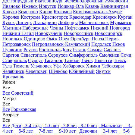
Долгопрудный
Екатеринбург
Железнодорожный
Жуковский
Иваново
Ижевск
Иркутск
Йошкар-Ола
Казань
Калининград
Калуга
Кемерово
Киров
Коломна
Комсомольск-на-Амуре
Королев
Кострома
Красногорск
Краснодар
Красноярск
Курган
Курск
Липецк
Лыткарино
Люберцы
Магнитогорск
Мурманск
Мытищи
Набережные Челны
Нефтекамск
Нижний Новгород
Нижний Тагил
Новокузнецк
Новороссийск
Новосибирск
Норильск
Одинцово
Омск
Орел
Оренбург
Пенза
Пермь
Петрозаводск
Петропавловск-Камчатский
Подольск
Псков
Пушкино
Реутов
Ростов-на-Дону
Рязань
Самара
Саранск
Саратов
Севастополь
Серпухов
Симферополь
Смоленск
Сочи
Ставрополь
Сургут
Таганрог
Тамбов
Тверь
Тольятти
Томск
Тула
Тюмень
Ульяновск
Уфа
Хабаровск
Химки
Чебоксары
Челябинск
Череповец
Щёлково
Юбилейный
Якутск
Ярославль
Район
Все
Все
Советский
Метро
Все
Все
Горьковская
Возраст
Все
Все
Дети
3-4 года
5-6 лет
7-8 лет
9-10 лет
Мальчики
3-
4 лет
5-6 лет
7-8 лет
9-10 лет
Девочки
3-4 лет
5-6