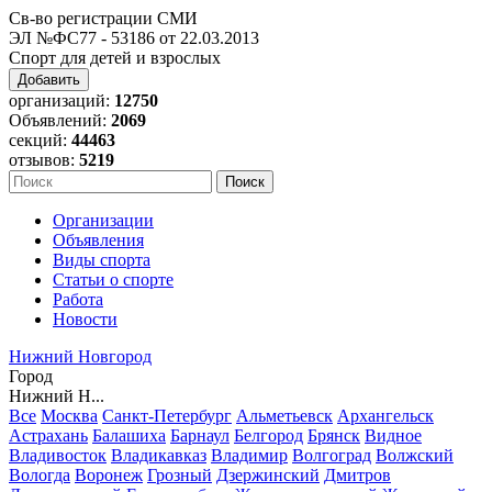
Св-во регистрации СМИ
ЭЛ №ФС77 - 53186 от 22.03.2013
Спорт для детей и взрослых
Добавить
организаций:
12750
Объявлений:
2069
секций:
44463
отзывов:
5219
Организации
Объявления
Виды спорта
Статьи о спорте
Работа
Новости
Нижний Новгород
Город
Нижний Н...
Все
Москва
Санкт-Петербург
Альметьевск
Архангельск
Астрахань
Балашиха
Барнаул
Белгород
Брянск
Видное
Владивосток
Владикавказ
Владимир
Волгоград
Волжский
Вологда
Воронеж
Грозный
Дзержинский
Дмитров