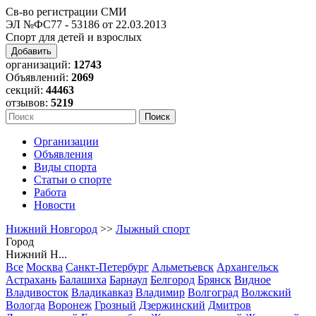
Св-во регистрации СМИ
ЭЛ №ФС77 - 53186 от 22.03.2013
Спорт для детей и взрослых
Добавить
организаций:
12743
Объявлений:
2069
секций:
44463
отзывов:
5219
Организации
Объявления
Виды спорта
Статьи о спорте
Работа
Новости
Нижний Новгород
>>
Лыжный спорт
Город
Нижний Н...
Все
Москва
Санкт-Петербург
Альметьевск
Архангельск
Астрахань
Балашиха
Барнаул
Белгород
Брянск
Видное
Владивосток
Владикавказ
Владимир
Волгоград
Волжский
Вологда
Воронеж
Грозный
Дзержинский
Дмитров