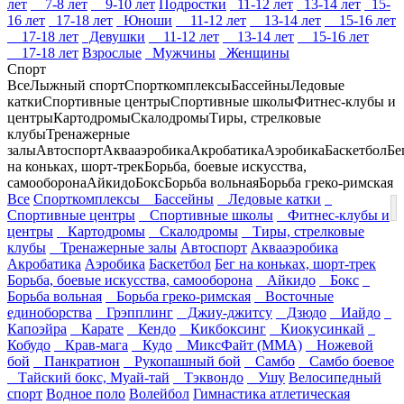
лет
7-8 лет
9-10 лет
Подростки
11-12 лет
13-14 лет
15-
16 лет
17-18 лет
Юноши
11-12 лет
13-14 лет
15-16 лет
17-18 лет
Девушки
11-12 лет
13-14 лет
15-16 лет
17-18 лет
Взрослые
Мужчины
Женщины
Спорт
Все
Лыжный спорт
Спорткомплексы
Бассейны
Ледовые
катки
Спортивные центры
Спортивные школы
Фитнес-клубы и
центры
Картодромы
Скалодромы
Тиры, стрелковые
клубы
Тренажерные
залы
Автоспорт
Аквааэробика
Акробатика
Аэробика
Баскетбол
Бе
на коньках, шорт-трек
Борьба, боевые искусства,
самооборона
Айкидо
Бокс
Борьба вольная
Борьба греко-римская
Все
Спорткомплексы
Бассейны
Ледовые катки
Спортивные центры
Спортивные школы
Фитнес-клубы и
центры
Картодромы
Скалодромы
Тиры, стрелковые
клубы
Тренажерные залы
Автоспорт
Аквааэробика
Акробатика
Аэробика
Баскетбол
Бег на коньках, шорт-трек
Борьба, боевые искусства, самооборона
Айкидо
Бокс
Борьба вольная
Борьба греко-римская
Восточные
единоборства
Грэпплинг
Джиу-джитсу
Дзюдо
Иайдо
Капоэйра
Карате
Кендо
Кикбоксинг
Киокусинкай
Кобудо
Крав-мага
Кудо
МиксФайт (ММА)
Ножевой
бой
Панкратион
Рукопашный бой
Самбо
Самбо боевое
Тайский бокс, Муай-тай
Тэквондо
Ушу
Велосипедный
спорт
Водное поло
Волейбол
Гимнастика атлетическая