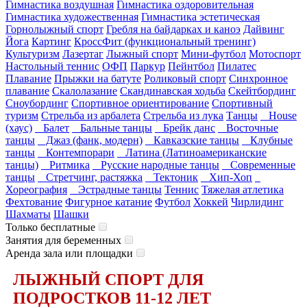
Гимнастика воздушная
Гимнастика оздоровительная
Гимнастика художественная
Гимнастика эстетическая
Горнолыжный спорт
Гребля на байдарках и каноэ
Дайвинг
Йога
Картинг
КроссФит (функциональный тренинг)
Культуризм
Лазертаг
Лыжный спорт
Мини-футбол
Мотоспорт
Настольный теннис
ОФП
Паркур
Пейнтбол
Пилатес
Плавание
Прыжки на батуте
Роликовый спорт
Синхронное
плавание
Скалолазание
Скандинавская ходьба
Скейтбординг
Сноубординг
Спортивное ориентирование
Спортивный
туризм
Стрельба из арбалета
Стрельба из лука
Танцы
House
(хаус)
Балет
Бальные танцы
Брейк данс
Восточные
танцы
Джаз (фанк, модерн)
Кавказские танцы
Клубные
танцы
Контемпорари
Латина (Латиноамериканские
танцы)
Ритмика
Русские народные танцы
Современные
танцы
Стретчинг, растяжка
Тектоник
Хип-Хоп
Хореография
Эстрадные танцы
Теннис
Тяжелая атлетика
Фехтование
Фигурное катание
Футбол
Хоккей
Чирлидинг
Шахматы
Шашки
Только бесплатные
Занятия для беременных
Аренда зала или площадки
ЛЫЖНЫЙ СПОРТ ДЛЯ
ПОДРОСТКОВ 11-12 ЛЕТ