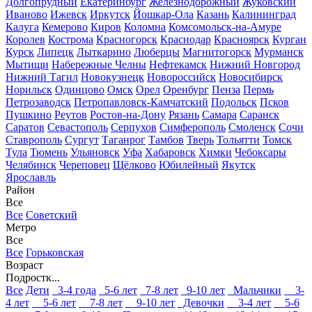
Долгопрудный
Екатеринбург
Железнодорожный
Жуковский
Иваново
Ижевск
Иркутск
Йошкар-Ола
Казань
Калининград
Калуга
Кемерово
Киров
Коломна
Комсомольск-на-Амуре
Королев
Кострома
Красногорск
Краснодар
Красноярск
Курган
Курск
Липецк
Лыткарино
Люберцы
Магнитогорск
Мурманск
Мытищи
Набережные Челны
Нефтекамск
Нижний Новгород
Нижний Тагил
Новокузнецк
Новороссийск
Новосибирск
Норильск
Одинцово
Омск
Орел
Оренбург
Пенза
Пермь
Петрозаводск
Петропавловск-Камчатский
Подольск
Псков
Пушкино
Реутов
Ростов-на-Дону
Рязань
Самара
Саранск
Саратов
Севастополь
Серпухов
Симферополь
Смоленск
Сочи
Ставрополь
Сургут
Таганрог
Тамбов
Тверь
Тольятти
Томск
Тула
Тюмень
Ульяновск
Уфа
Хабаровск
Химки
Чебоксары
Челябинск
Череповец
Щёлково
Юбилейный
Якутск
Ярославль
Район
Все
Все
Советский
Метро
Все
Все
Горьковская
Возраст
Подростк...
Все
Дети
3-4 года
5-6 лет
7-8 лет
9-10 лет
Мальчики
3-
4 лет
5-6 лет
7-8 лет
9-10 лет
Девочки
3-4 лет
5-6