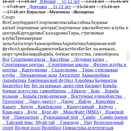
16 лет
17-18 лет
Юноши
11-12 лет
13-14 лет
15-16 лет
17-18 лет
Девушки
11-12 лет
13-14 лет
15-16 лет
17-18 лет
Взрослые
Мужчины
Женщины
Спорт
Все
Сноубординг
Спорткомплексы
Бассейны
Ледовые
катки
Спортивные центры
Спортивные школы
Фитнес-клубы и
центры
Картодромы
Скалодромы
Тиры, стрелковые
клубы
Тренажерные
залы
Автоспорт
Аквааэробика
Акробатика
Американский
футбол
Аэробика
Бадминтон
Баскетбол
Бег
Бег на коньках,
шорт-трек
Бильярд
Борьба, боевые искусства, самооборона
Все
Спорткомплексы
Бассейны
Ледовые катки
Спортивные центры
Спортивные школы
Фитнес-клубы и
центры
Картодромы
Скалодромы
Тиры, стрелковые
клубы
Тренажерные залы
Автоспорт
Аквааэробика
Акробатика
Американский футбол
Аэробика
Бадминтон
Баскетбол
Бег
Бег на коньках, шорт-трек
Бильярд
Борьба,
боевые искусства, самооборона
Айкидо
Бокс
Борьба
вольная
Борьба греко-римская
Восточные единоборства
Грэпплинг
Джиу-джитсу
Дзюдо
Иайдо
Капоэйра
Карате
Кендо
Кикбоксинг
Киокусинкай
Кобудо
Крав-мага
Кудо
Кунг-фу
МиксФайт (ММА)
Ножевой
бой
Панкратион
Рукопашный бой
Самбо
Самбо боевое
Тайский бокс, Муай-тай
Тэквондо
Ушу
Велосипедный
спорт
Водное поло
Волейбол
Гимнастика атлетическая