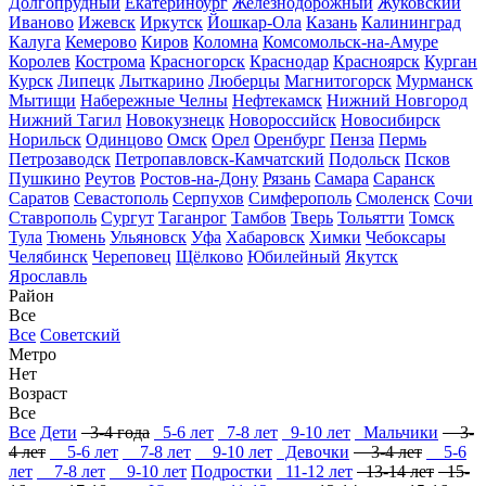
Долгопрудный
Екатеринбург
Железнодорожный
Жуковский
Иваново
Ижевск
Иркутск
Йошкар-Ола
Казань
Калининград
Калуга
Кемерово
Киров
Коломна
Комсомольск-на-Амуре
Королев
Кострома
Красногорск
Краснодар
Красноярск
Курган
Курск
Липецк
Лыткарино
Люберцы
Магнитогорск
Мурманск
Мытищи
Набережные Челны
Нефтекамск
Нижний Новгород
Нижний Тагил
Новокузнецк
Новороссийск
Новосибирск
Норильск
Одинцово
Омск
Орел
Оренбург
Пенза
Пермь
Петрозаводск
Петропавловск-Камчатский
Подольск
Псков
Пушкино
Реутов
Ростов-на-Дону
Рязань
Самара
Саранск
Саратов
Севастополь
Серпухов
Симферополь
Смоленск
Сочи
Ставрополь
Сургут
Таганрог
Тамбов
Тверь
Тольятти
Томск
Тула
Тюмень
Ульяновск
Уфа
Хабаровск
Химки
Чебоксары
Челябинск
Череповец
Щёлково
Юбилейный
Якутск
Ярославль
Район
Все
Все
Советский
Метро
Нет
Возраст
Все
Все
Дети
3-4 года
5-6 лет
7-8 лет
9-10 лет
Мальчики
3-
4 лет
5-6 лет
7-8 лет
9-10 лет
Девочки
3-4 лет
5-6
лет
7-8 лет
9-10 лет
Подростки
11-12 лет
13-14 лет
15-