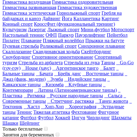
Гимнастика воздушная
Гимнастика оздоровительная
Гимнастика развивающая
Гимнастика художественная
Гимнастика эстетическая
Горнолыжный спорт
Гребля на
байдарках и каноэ
Дайвинг
Йога
Калланетика
Картинг
Конный спорт
КроссФит (функциональный тренинг)
Культуризм
Лазертаг
Лыжный спорт
Мини-футбол
Мотоспорт
Настольный теннис
ОФП
Паркур
Пауэрлифтинг
Пейнтбол
Пилатес
Плавание
Пляжный волейбол
Прыжки на батуте
Пулевая стрельба
Роликовый спорт
Синхронное плавание
Скалолазание
Скандинавская ходьба
Скейтбординг
Сноубординг
Спортивное ориентирование
Спортивный
туризм
Стрельба из арбалета
Стрельба из лука
Танцы
Go-Go
(гоу-гоу)
House (хаус)
Аргентинское танго
Балет
Бальные танцы
Бачата
Брейк данс
Восточные танцы
Джаз (фанк, модерн)
Зумба
Индийские танцы
Кавказские танцы
Кизомба
Клубные танцы
Контемпорари
Латина (Латиноамериканские танцы)
Пластика
Ритмика
Русские народные танцы
Сальса
Современные танцы
Стретчинг, растяжка
Танец живота
Тектоник
Хастл
Хип-Хоп
Хореография
Эстрадные
танцы
Теннис
Тяжелая атлетика
Фехтование
Фигурное
катание
Фитбол
Футбол
Хоккей
Цигун
Чирлидинг
Шахматы
Шашки
Шейпинг
Только бесплатные
Занятия для беременных