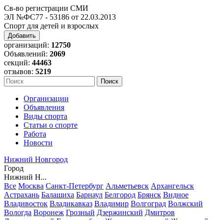
Св-во регистрации СМИ
ЭЛ №ФС77 - 53186 от 22.03.2013
Спорт для детей и взрослых
Добавить
организаций:
12750
Объявлений:
2069
секций:
44463
отзывов:
5219
Организации
Объявления
Виды спорта
Статьи о спорте
Работа
Новости
Нижний Новгород
Город
Нижний Н...
Все
Москва
Санкт-Петербург
Альметьевск
Архангельск
Астрахань
Балашиха
Барнаул
Белгород
Брянск
Видное
Владивосток
Владикавказ
Владимир
Волгоград
Волжский
Вологда
Воронеж
Грозный
Дзержинский
Дмитров