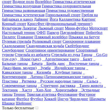
спорт
Водное поло
Волейбол
Гимнастика атлетическая
Гимнастика воздушная
Гимнастика оздоровительная
Гимнастика развивающая
Гимнастика художественная
Гимнастика эстетическая
Горнолыжный спорт
Гребля на
байдарках и каноэ
Дайвинг
Йога
Калланетика
Картинг
Конный спорт
КроссФит (функциональный тренинг)
Культуризм
Лазертаг
Лыжный спорт
Мини-футбол
Мотоспорт
Настольный теннис
ОФП
Паркур
Пауэрлифтинг
Пейнтбол
Пилатес
Плавание
Пляжный волейбол
Прыжки на батуте
Пулевая стрельба
Роликовый спорт
Синхронное плавание
Скалолазание
Скандинавская ходьба
Скейтбординг
Сноубординг
Спортивное ориентирование
Спортивный
туризм
Стрельба из арбалета
Стрельба из лука
Танцы
Go-Go
(гоу-гоу)
House (хаус)
Аргентинское танго
Балет
Бальные танцы
Бачата
Брейк данс
Восточные танцы
Джаз (фанк, модерн)
Зумба
Индийские танцы
Кавказские танцы
Кизомба
Клубные танцы
Контемпорари
Латина (Латиноамериканские танцы)
Пластика
Ритмика
Русские народные танцы
Сальса
Современные танцы
Стретчинг, растяжка
Танец живота
Тектоник
Хастл
Хип-Хоп
Хореография
Эстрадные
танцы
Теннис
Тяжелая атлетика
Фехтование
Фигурное
катание
Фитбол
Футбол
Хоккей
Цигун
Чирлидинг
Шахматы
Шашки
Шейпинг
Только бесплатные