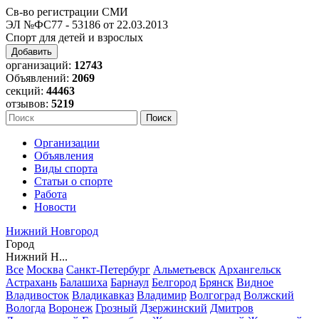
Св-во регистрации СМИ
ЭЛ №ФС77 - 53186 от 22.03.2013
Спорт для детей и взрослых
Добавить
организаций:
12743
Объявлений:
2069
секций:
44463
отзывов:
5219
Организации
Объявления
Виды спорта
Статьи о спорте
Работа
Новости
Нижний Новгород
Город
Нижний Н...
Все
Москва
Санкт-Петербург
Альметьевск
Архангельск
Астрахань
Балашиха
Барнаул
Белгород
Брянск
Видное
Владивосток
Владикавказ
Владимир
Волгоград
Волжский
Вологда
Воронеж
Грозный
Дзержинский
Дмитров