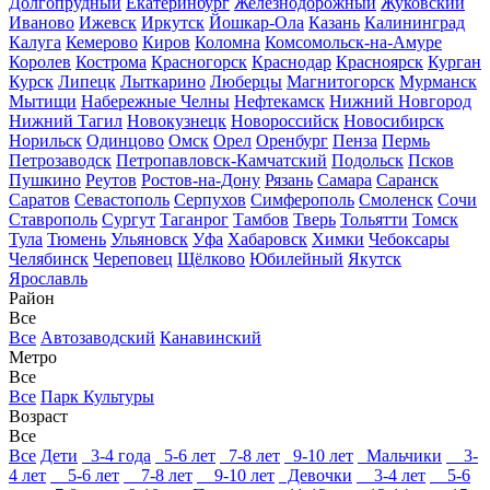
Долгопрудный
Екатеринбург
Железнодорожный
Жуковский
Иваново
Ижевск
Иркутск
Йошкар-Ола
Казань
Калининград
Калуга
Кемерово
Киров
Коломна
Комсомольск-на-Амуре
Королев
Кострома
Красногорск
Краснодар
Красноярск
Курган
Курск
Липецк
Лыткарино
Люберцы
Магнитогорск
Мурманск
Мытищи
Набережные Челны
Нефтекамск
Нижний Новгород
Нижний Тагил
Новокузнецк
Новороссийск
Новосибирск
Норильск
Одинцово
Омск
Орел
Оренбург
Пенза
Пермь
Петрозаводск
Петропавловск-Камчатский
Подольск
Псков
Пушкино
Реутов
Ростов-на-Дону
Рязань
Самара
Саранск
Саратов
Севастополь
Серпухов
Симферополь
Смоленск
Сочи
Ставрополь
Сургут
Таганрог
Тамбов
Тверь
Тольятти
Томск
Тула
Тюмень
Ульяновск
Уфа
Хабаровск
Химки
Чебоксары
Челябинск
Череповец
Щёлково
Юбилейный
Якутск
Ярославль
Район
Все
Все
Автозаводский
Канавинский
Метро
Все
Все
Парк Культуры
Возраст
Все
Все
Дети
3-4 года
5-6 лет
7-8 лет
9-10 лет
Мальчики
3-
4 лет
5-6 лет
7-8 лет
9-10 лет
Девочки
3-4 лет
5-6