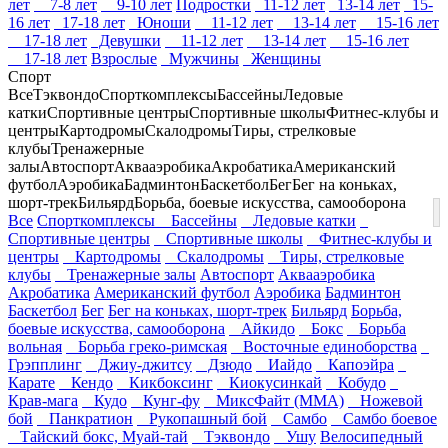
лет
7-8 лет
9-10 лет
Подростки
11-12 лет
13-14 лет
15-
16 лет
17-18 лет
Юноши
11-12 лет
13-14 лет
15-16 лет
17-18 лет
Девушки
11-12 лет
13-14 лет
15-16 лет
17-18 лет
Взрослые
Мужчины
Женщины
Спорт
Все
Тэквондо
Спорткомплексы
Бассейны
Ледовые
катки
Спортивные центры
Спортивные школы
Фитнес-клубы и
центры
Картодромы
Скалодромы
Тиры, стрелковые
клубы
Тренажерные
залы
Автоспорт
Аквааэробика
Акробатика
Американский
футбол
Аэробика
Бадминтон
Баскетбол
Бег
Бег на коньках,
шорт-трек
Бильярд
Борьба, боевые искусства, самооборона
Все
Спорткомплексы
Бассейны
Ледовые катки
Спортивные центры
Спортивные школы
Фитнес-клубы и
центры
Картодромы
Скалодромы
Тиры, стрелковые
клубы
Тренажерные залы
Автоспорт
Аквааэробика
Акробатика
Американский футбол
Аэробика
Бадминтон
Баскетбол
Бег
Бег на коньках, шорт-трек
Бильярд
Борьба,
боевые искусства, самооборона
Айкидо
Бокс
Борьба
вольная
Борьба греко-римская
Восточные единоборства
Грэпплинг
Джиу-джитсу
Дзюдо
Иайдо
Капоэйра
Карате
Кендо
Кикбоксинг
Киокусинкай
Кобудо
Крав-мага
Кудо
Кунг-фу
МиксФайт (ММА)
Ножевой
бой
Панкратион
Рукопашный бой
Самбо
Самбо боевое
Тайский бокс, Муай-тай
Тэквондо
Ушу
Велосипедный