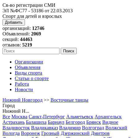
Св-во регистрации СМИ
ЭЛ №ФС77 - 53186 от 22.03.2013
Спорт для детей и взрослых
Добавить
организаций:
12746
Объявлений:
2069
секций:
44463
отзывов:
5219
Организации
Объявления
Виды спорта
Статьи о спорте
Работа
Новости
Нижний Новгород
>>
Восточные танцы
Город
Нижний Н...
Все
Москва
Санкт-Петербург
Альметьевск
Архангельск
Астрахань
Балашиха
Барнаул
Белгород
Брянск
Видное
Владивосток
Владикавказ
Владимир
Волгоград
Волжский
Вологда
Воронеж
Грозный
Дзержинский
Дмитров