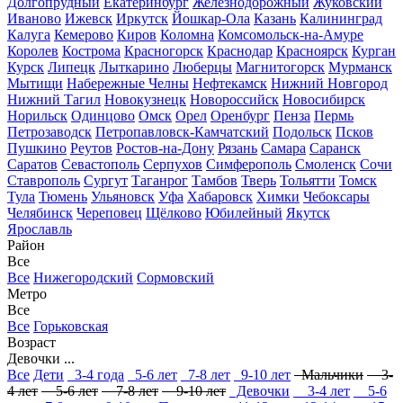
Долгопрудный
Екатеринбург
Железнодорожный
Жуковский
Иваново
Ижевск
Иркутск
Йошкар-Ола
Казань
Калининград
Калуга
Кемерово
Киров
Коломна
Комсомольск-на-Амуре
Королев
Кострома
Красногорск
Краснодар
Красноярск
Курган
Курск
Липецк
Лыткарино
Люберцы
Магнитогорск
Мурманск
Мытищи
Набережные Челны
Нефтекамск
Нижний Новгород
Нижний Тагил
Новокузнецк
Новороссийск
Новосибирск
Норильск
Одинцово
Омск
Орел
Оренбург
Пенза
Пермь
Петрозаводск
Петропавловск-Камчатский
Подольск
Псков
Пушкино
Реутов
Ростов-на-Дону
Рязань
Самара
Саранск
Саратов
Севастополь
Серпухов
Симферополь
Смоленск
Сочи
Ставрополь
Сургут
Таганрог
Тамбов
Тверь
Тольятти
Томск
Тула
Тюмень
Ульяновск
Уфа
Хабаровск
Химки
Чебоксары
Челябинск
Череповец
Щёлково
Юбилейный
Якутск
Ярославль
Район
Все
Все
Нижегородский
Сормовский
Метро
Все
Все
Горьковская
Возраст
Девочки ...
Все
Дети
3-4 года
5-6 лет
7-8 лет
9-10 лет
Мальчики
3-
4 лет
5-6 лет
7-8 лет
9-10 лет
Девочки
3-4 лет
5-6