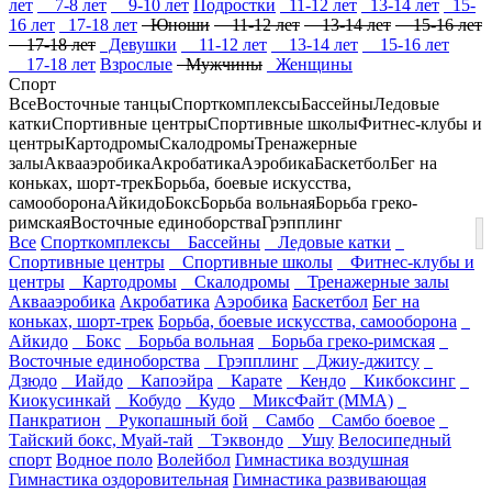
лет
7-8 лет
9-10 лет
Подростки
11-12 лет
13-14 лет
15-
16 лет
17-18 лет
Юноши
11-12 лет
13-14 лет
15-16 лет
17-18 лет
Девушки
11-12 лет
13-14 лет
15-16 лет
17-18 лет
Взрослые
Мужчины
Женщины
Спорт
Все
Восточные танцы
Спорткомплексы
Бассейны
Ледовые
катки
Спортивные центры
Спортивные школы
Фитнес-клубы и
центры
Картодромы
Скалодромы
Тренажерные
залы
Аквааэробика
Акробатика
Аэробика
Баскетбол
Бег на
коньках, шорт-трек
Борьба, боевые искусства,
самооборона
Айкидо
Бокс
Борьба вольная
Борьба греко-
римская
Восточные единоборства
Грэпплинг
Все
Спорткомплексы
Бассейны
Ледовые катки
Спортивные центры
Спортивные школы
Фитнес-клубы и
центры
Картодромы
Скалодромы
Тренажерные залы
Аквааэробика
Акробатика
Аэробика
Баскетбол
Бег на
коньках, шорт-трек
Борьба, боевые искусства, самооборона
Айкидо
Бокс
Борьба вольная
Борьба греко-римская
Восточные единоборства
Грэпплинг
Джиу-джитсу
Дзюдо
Иайдо
Капоэйра
Карате
Кендо
Кикбоксинг
Киокусинкай
Кобудо
Кудо
МиксФайт (ММА)
Панкратион
Рукопашный бой
Самбо
Самбо боевое
Тайский бокс, Муай-тай
Тэквондо
Ушу
Велосипедный
спорт
Водное поло
Волейбол
Гимнастика воздушная
Гимнастика оздоровительная
Гимнастика развивающая