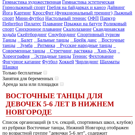
Гимнастика художественная
Гимнастика эстетическая
Горнолыжный спорт
Гребля на байдарках и каноэ
Дайвинг
Йога
Картинг
КроссФит (функциональный тренинг)
Лыжный
спорт
Мини-футбол
Настольный теннис
ОФП
Паркур
Пейнтбол
Пилатес
Плавание
Прыжки на батуте
Роликовый
спорт
Синхронное плавание
Скалолазание
Скандинавская
ходьба
Скейтбординг
Сноубординг
Спортивный туризм
Танцы
Балет
Бальные танцы
Брейк данс
Восточные
танцы
Зумба
Ритмика
Русские народные танцы
Современные танцы
Стретчинг, растяжка
Хип-Хоп
Хореография
Эстрадные танцы
Теннис
Фехтование
Фигурное катание
Футбол
Хоккей
Чирлидинг
Шахматы
Шашки
Только бесплатные
Занятия для беременных
Аренда зала или площадки
ВОСТОЧНЫЕ ТАНЦЫ ДЛЯ
ДЕВОЧЕК 5-6 ЛЕТ В НИЖНЕМ
НОВГОРОДЕ
Список организаций (в т.ч. секций, спортивных школ, клубов)
из рубрики Восточные танцы, Нижний Новгород отображен
по возрастной группе "девочки 5-6 лет", содержит