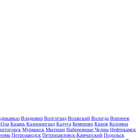
дикавказ
Владимир
Волгоград
Волжский
Вологда
Воронеж
-Ола
Казань
Калининград
Калуга
Кемерово
Киров
Коломна
нитогорск
Мурманск
Мытищи
Набережные Челны
Нефтекамск
ермь
Петрозаводск
Петропавловск-Камчатский
Подольск