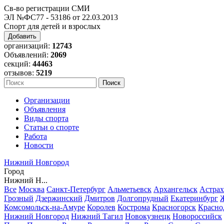
Св-во регистрации СМИ
ЭЛ №ФС77 - 53186 от 22.03.2013
Спорт для детей и взрослых
Добавить
организаций:
12743
Объявлений:
2069
секций:
44463
отзывов:
5219
Организации
Объявления
Виды спорта
Статьи о спорте
Работа
Новости
Нижний Новгород
Город
Нижний Н...
Все
Москва
Санкт-Петербург
Альметьевск
Архангельск
Астрах
Грозный
Дзержинский
Дмитров
Долгопрудный
Екатеринбург
Комсомольск-на-Амуре
Королев
Кострома
Красногорск
Красно
Нижний Новгород
Нижний Тагил
Новокузнецк
Новороссийск