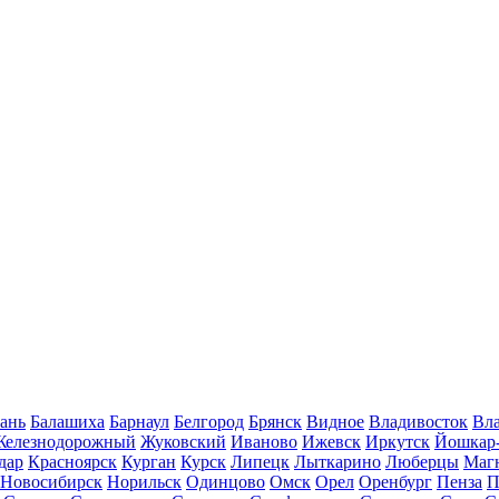
ань
Балашиха
Барнаул
Белгород
Брянск
Видное
Владивосток
Вла
Железнодорожный
Жуковский
Иваново
Ижевск
Иркутск
Йошкар
дар
Красноярск
Курган
Курск
Липецк
Лыткарино
Люберцы
Маг
Новосибирск
Норильск
Одинцово
Омск
Орел
Оренбург
Пенза
П