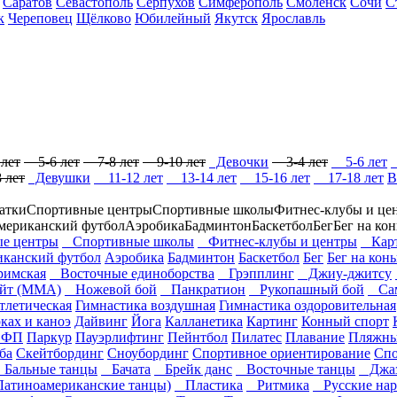
Саратов
Севастополь
Серпухов
Симферополь
Смоленск
Сочи
С
к
Череповец
Щёлково
Юбилейный
Якутск
Ярославль
лет
5-6 лет
7-8 лет
9-10 лет
Девочки
3-4 лет
5-6 лет
 лет
Девушки
11-12 лет
13-14 лет
15-16 лет
17-18 лет
В
атки
Спортивные центры
Спортивные школы
Фитнес-клубы и це
мериканский футбол
Аэробика
Бадминтон
Баскетбол
Бег
Бег на кон
е центры
Спортивные школы
Фитнес-клубы и центры
Карт
канский футбол
Аэробика
Бадминтон
Баскетбол
Бег
Бег на конь
римская
Восточные единоборства
Грэпплинг
Джиу-джитсу
т (ММА)
Ножевой бой
Панкратион
Рукопашный бой
Са
тлетическая
Гимнастика воздушная
Гимнастика оздоровительная
рках и каноэ
Дайвинг
Йога
Калланетика
Картинг
Конный спорт
ОФП
Паркур
Пауэрлифтинг
Пейнтбол
Пилатес
Плавание
Пляжны
ба
Скейтбординг
Сноубординг
Спортивное ориентирование
Спо
Бальные танцы
Бачата
Брейк данс
Восточные танцы
Джаз 
атиноамериканские танцы)
Пластика
Ритмика
Русские нар