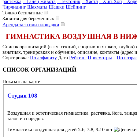
растяжка
Танец живота
Тектоник
Хастл
Хип-Хоп
Хоре
Чирлидинг
Шахматы
Шашки
Шейпинг
Только бесплатные
Занятия для беременных
Аренда зала или площадки
ГИМНАСТИКА ВОЗДУШНАЯ В НИ
Список организаций (в т.ч. секций, спортивных школ, клубов
занятиях, тренировках и обучении, описание, контакты (адрес 
Сортировка:
По алфавиту
Дата
Рейтинг
Просмотры
По возра
СПИСОК ОРГАНИЗАЦИЙ
Показать на карте
Студия 108
Воздушная и эстетическая гимнастика, растяжка, йога, танце
залов и снарядов.
Гимнастика воздушная
для детей 5-6, 7-8, 9-10 лет