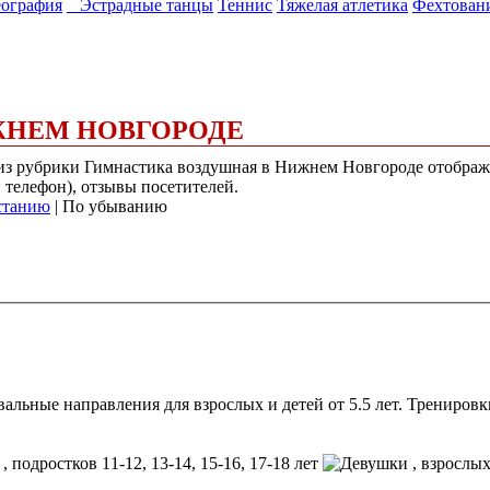
ография
Эстрадные танцы
Теннис
Тяжелая атлетика
Фехтован
ЖНЕМ НОВГОРОДЕ
) из рубрики Гимнастика воздушная в Нижнем Новгороде отобра
и телефон), отзывы посетителей.
станию
| По убыванию
вальные направления для взрослых и детей от 5.5 лет. Трениров
, подростков 11-12, 13-14, 15-16, 17-18 лет
, взрослы