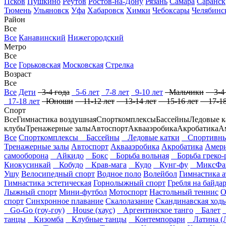
Псков
Пушкино
Реутов
Ростов-на-Дону
Рязань
Самара
Саранск
Тюмень
Ульяновск
Уфа
Хабаровск
Химки
Чебоксары
Челябинс
Район
Все
Все
Канавинский
Нижегородский
Метро
Все
Все
Горьковская
Московская
Стрелка
Возраст
Все
Все
Дети
3-4 года
5-6 лет
7-8 лет
9-10 лет
Мальчики
3-4 
17-18 лет
Юноши
11-12 лет
13-14 лет
15-16 лет
17-18
Спорт
Все
Гимнастика воздушная
Спорткомплексы
Бассейны
Ледовые к
клубы
Тренажерные залы
Автоспорт
Аквааэробика
Акробатика
А
Все
Спорткомплексы
Бассейны
Ледовые катки
Спортивны
Тренажерные залы
Автоспорт
Аквааэробика
Акробатика
Амери
самооборона
Айкидо
Бокс
Борьба вольная
Борьба греко-
Киокусинкай
Кобудо
Крав-мага
Кудо
Кунг-фу
МиксФай
Ушу
Велосипедный спорт
Водное поло
Волейбол
Гимнастика а
Гимнастика эстетическая
Горнолыжный спорт
Гребля на байда
Лыжный спорт
Мини-футбол
Мотоспорт
Настольный теннис
спорт
Синхронное плавание
Скалолазание
Скандинавская ходь
Go-Go (гоу-гоу)
House (хаус)
Аргентинское танго
Балет
танцы
Кизомба
Клубные танцы
Контемпорари
Латина (Л