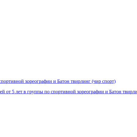
 спортивной хореографии и Батон твирлинг (чир спорт)
ей от 5 лет в группы по спортивной хореографии и Батон твирл