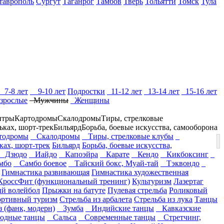
таврополь
Сургут
Таганрог
Тамбов
Тверь
Тольятти
Томск
Тула
7-8 лет
9-10 лет
Подростки
11-12 лет
13-14 лет
15-16 лет
зрослые
Мужчины
Женщины
нтры
Картодромы
Скалодромы
Тиры, стрелковые
ьках, шорт-трек
Бильярд
Борьба, боевые искусства, самооборона
одромы
Скалодромы
Тиры, стрелковые клубы
ках, шорт-трек
Бильярд
Борьба, боевые искусства,
Дзюдо
Иайдо
Капоэйра
Карате
Кендо
Кикбоксинг
мбо
Самбо боевое
Тайский бокс, Муай-тай
Тэквондо
Гимнастика развивающая
Гимнастика художественная
КроссФит (функциональный тренинг)
Культуризм
Лазертаг
й волейбол
Прыжки на батуте
Пулевая стрельба
Роликовый
ртивный туризм
Стрельба из арбалета
Стрельба из лука
Танцы
(фанк, модерн)
Зумба
Индийские танцы
Кавказские
одные танцы
Сальса
Современные танцы
Стретчинг,