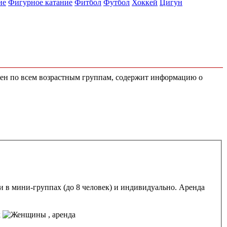
ие
Фигурное катание
Фитбол
Футбол
Хоккей
Цигун
жен по всем возрастным группам, содержит информацию о
ки в мини-группах (до 8 человек) и индивидуально. Аренда
х
, аренда