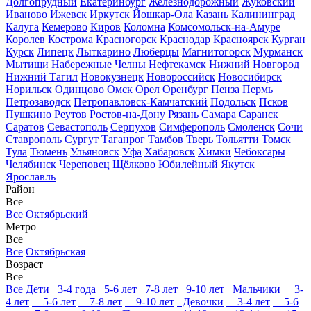
Долгопрудный
Екатеринбург
Железнодорожный
Жуковский
Иваново
Ижевск
Иркутск
Йошкар-Ола
Казань
Калининград
Калуга
Кемерово
Киров
Коломна
Комсомольск-на-Амуре
Королев
Кострома
Красногорск
Краснодар
Красноярск
Курган
Курск
Липецк
Лыткарино
Люберцы
Магнитогорск
Мурманск
Мытищи
Набережные Челны
Нефтекамск
Нижний Новгород
Нижний Тагил
Новокузнецк
Новороссийск
Новосибирск
Норильск
Одинцово
Омск
Орел
Оренбург
Пенза
Пермь
Петрозаводск
Петропавловск-Камчатский
Подольск
Псков
Пушкино
Реутов
Ростов-на-Дону
Рязань
Самара
Саранск
Саратов
Севастополь
Серпухов
Симферополь
Смоленск
Сочи
Ставрополь
Сургут
Таганрог
Тамбов
Тверь
Тольятти
Томск
Тула
Тюмень
Ульяновск
Уфа
Хабаровск
Химки
Чебоксары
Челябинск
Череповец
Щёлково
Юбилейный
Якутск
Ярославль
Район
Все
Все
Октябрьский
Метро
Все
Все
Октябрьская
Возраст
Все
Все
Дети
3-4 года
5-6 лет
7-8 лет
9-10 лет
Мальчики
3-
4 лет
5-6 лет
7-8 лет
9-10 лет
Девочки
3-4 лет
5-6