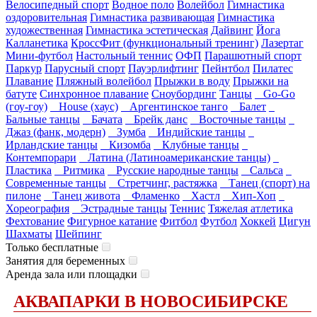
Велосипедный спорт
Водное поло
Волейбол
Гимнастика
оздоровительная
Гимнастика развивающая
Гимнастика
художественная
Гимнастика эстетическая
Дайвинг
Йога
Калланетика
КроссФит (функциональный тренинг)
Лазертаг
Мини-футбол
Настольный теннис
ОФП
Парашютный спорт
Паркур
Парусный спорт
Пауэрлифтинг
Пейнтбол
Пилатес
Плавание
Пляжный волейбол
Прыжки в воду
Прыжки на
батуте
Синхронное плавание
Сноубординг
Танцы
Go-Go
(гоу-гоу)
House (хаус)
Аргентинское танго
Балет
Бальные танцы
Бачата
Брейк данс
Восточные танцы
Джаз (фанк, модерн)
Зумба
Индийские танцы
Ирландские танцы
Кизомба
Клубные танцы
Контемпорари
Латина (Латиноамериканские танцы)
Пластика
Ритмика
Русские народные танцы
Сальса
Современные танцы
Стретчинг, растяжка
Танец (спорт) на
пилоне
Танец живота
Фламенко
Хастл
Хип-Хоп
Хореография
Эстрадные танцы
Теннис
Тяжелая атлетика
Фехтование
Фигурное катание
Фитбол
Футбол
Хоккей
Цигун
Шахматы
Шейпинг
Только бесплатные
Занятия для беременных
Аренда зала или площадки
АКВАПАРКИ В НОВОСИБИРСКЕ