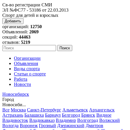
Св-во регистрации СМИ
ЭЛ №ФС77 - 53186 от 22.03.2013
Спорт для детей и взрослых
Добавить
организаций:
12750
Объявлений:
2069
секций:
44463
отзывов:
5219
Организации
Объявления
Виды спорта
Статьи о спорте
Работа
Новости
Новосибирск
Город
Новосиби...
Все
Москва
Санкт-Петербург
Альметьевск
Архангельск
Астрахань
Балашиха
Барнаул
Белгород
Брянск
Видное
Владивосток
Владикавказ
Владимир
Волгоград
Волжский
Вологда
Воронеж
Грозный
Дзержинский
Дмитров