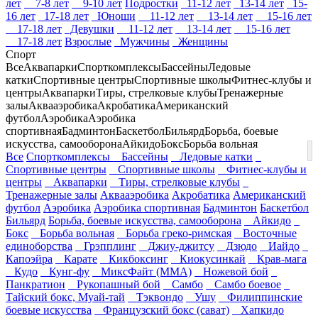
лет
7-8 лет
9-10 лет
Подростки
11-12 лет
13-14 лет
15-
16 лет
17-18 лет
Юноши
11-12 лет
13-14 лет
15-16 лет
17-18 лет
Девушки
11-12 лет
13-14 лет
15-16 лет
17-18 лет
Взрослые
Мужчины
Женщины
Спорт
Все
Аквапарки
Спорткомплексы
Бассейны
Ледовые
катки
Спортивные центры
Спортивные школы
Фитнес-клубы и
центры
Аквапарки
Тиры, стрелковые клубы
Тренажерные
залы
Аквааэробика
Акробатика
Американский
футбол
Аэробика
Аэробика
спортивная
Бадминтон
Баскетбол
Бильярд
Борьба, боевые
искусства, самооборона
Айкидо
Бокс
Борьба вольная
Все
Спорткомплексы
Бассейны
Ледовые катки
Спортивные центры
Спортивные школы
Фитнес-клубы и
центры
Аквапарки
Тиры, стрелковые клубы
Тренажерные залы
Аквааэробика
Акробатика
Американский
футбол
Аэробика
Аэробика спортивная
Бадминтон
Баскетбол
Бильярд
Борьба, боевые искусства, самооборона
Айкидо
Бокс
Борьба вольная
Борьба греко-римская
Восточные
единоборства
Грэпплинг
Джиу-джитсу
Дзюдо
Иайдо
Капоэйра
Карате
Кикбоксинг
Киокусинкай
Крав-мага
Кудо
Кунг-фу
МиксФайт (ММА)
Ножевой бой
Панкратион
Рукопашный бой
Самбо
Самбо боевое
Тайский бокс, Муай-тай
Тэквондо
Ушу
Филиппинские
боевые искусства
Французский бокс (сават)
Хапкидо