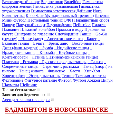
Велосипедный спорт
Водное поло
Волейбол
Гимнастика
оздоровительная
Гимнастика развивающая
Гимнастика
художественная
Гимнастика эстетическая
Дайвинг
Йога
Калланетика
КроссФит (функциональный тренинг)
Лазертаг
Мини-футбол
Настольный теннис
ОФП
Парашютный спорт
Паркур
Парусный спорт
Пауэрлифтинг
Пейнтбол
Пилатес
Плавание
Пляжный волейбол
Прыжки в воду
Прыжки на
батуте
Синхронное плавание
Сноубординг
Танцы
Go-Go
(гоу-гоу)
House (хаус)
Аргентинское танго
Балет
Бальные танцы
Бачата
Брейк данс
Восточные танцы
Джаз (фанк, модерн)
Зумба
Индийские танцы
Ирландские танцы
Кизомба
Клубные танцы
Контемпорари
Латина (Латиноамериканские танцы)
Пластика
Ритмика
Русские народные танцы
Сальса
Современные танцы
Стретчинг, растяжка
Танец (спорт) на
пилоне
Танец живота
Фламенко
Хастл
Хип-Хоп
Хореография
Эстрадные танцы
Теннис
Тяжелая атлетика
Фехтование
Фигурное катание
Фитбол
Футбол
Хоккей
Цигун
Шахматы
Шейпинг
Только бесплатные
Занятия для беременных
Аренда зала или площадки
БАДМИНТОН В НОВОСИБИРСКЕ