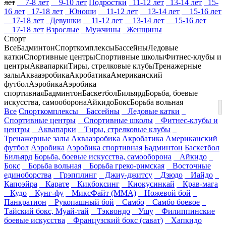
лет
7-8 лет
9-10 лет
Подростки
11-12 лет
13-14 лет
15-
16 лет
17-18 лет
Юноши
11-12 лет
13-14 лет
15-16 лет
17-18 лет
Девушки
11-12 лет
13-14 лет
15-16 лет
17-18 лет
Взрослые
Мужчины
Женщины
Спорт
Все
Бадминтон
Спорткомплексы
Бассейны
Ледовые
катки
Спортивные центры
Спортивные школы
Фитнес-клубы и
центры
Аквапарки
Тиры, стрелковые клубы
Тренажерные
залы
Аквааэробика
Акробатика
Американский
футбол
Аэробика
Аэробика
спортивная
Бадминтон
Баскетбол
Бильярд
Борьба, боевые
искусства, самооборона
Айкидо
Бокс
Борьба вольная
Все
Спорткомплексы
Бассейны
Ледовые катки
Спортивные центры
Спортивные школы
Фитнес-клубы и
центры
Аквапарки
Тиры, стрелковые клубы
Тренажерные залы
Аквааэробика
Акробатика
Американский
футбол
Аэробика
Аэробика спортивная
Бадминтон
Баскетбол
Бильярд
Борьба, боевые искусства, самооборона
Айкидо
Бокс
Борьба вольная
Борьба греко-римская
Восточные
единоборства
Грэпплинг
Джиу-джитсу
Дзюдо
Иайдо
Капоэйра
Карате
Кикбоксинг
Киокусинкай
Крав-мага
Кудо
Кунг-фу
МиксФайт (ММА)
Ножевой бой
Панкратион
Рукопашный бой
Самбо
Самбо боевое
Тайский бокс, Муай-тай
Тэквондо
Ушу
Филиппинские
боевые искусства
Французский бокс (сават)
Хапкидо