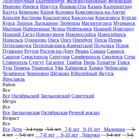
Долгопрудный
Екатеринбург
Железнодорожный
Жуковский
Иваново
Ижевск
Иркутск
Йошкар-Ола
Казань
Калининград
Калуга
Кемерово
Киров
Коломна
Комсомольск-на-Амуре
Королев
Кострома
Красногорск
Краснодар
Красноярск
Курган
Курск
Липецк
Лыткарино
Люберцы
Магнитогорск
Мурманск
Мытищи
Набережные Челны
Нефтекамск
Нижний Новгород
Нижний Тагил
Новокузнецк
Новороссийск
Новосибирск
Норильск
Одинцово
Омск
Орел
Оренбург
Пенза
Пермь
Петрозаводск
Петропавловск-Камчатский
Подольск
Псков
Пушкино
Реутов
Ростов-на-Дону
Рязань
Самара
Саранск
Саратов
Севастополь
Серпухов
Симферополь
Смоленск
Сочи
Ставрополь
Сургут
Таганрог
Тамбов
Тверь
Тольятти
Томск
Тула
Тюмень
Ульяновск
Уфа
Хабаровск
Химки
Чебоксары
Челябинск
Череповец
Щёлково
Юбилейный
Якутск
Ярославль
Район
Все
Все
Октябрьский
Заельцовский
Советский
Метро
Все
Все
Заельцовская
Октябрьская
Речной вокзал
Возраст
Все
Все
Дети
3-4 года
5-6 лет
7-8 лет
9-10 лет
Мальчики
3-
4 лет
5-6 лет
7-8 лет
9-10 лет
Девочки
3-4 лет
5-6