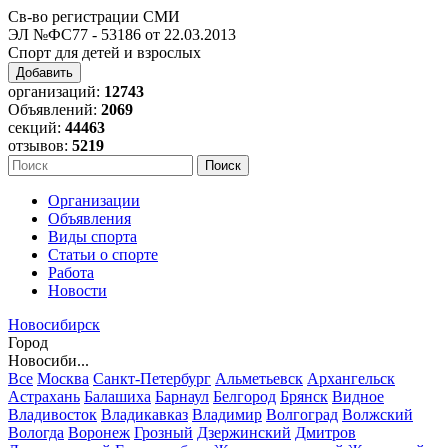
Св-во регистрации СМИ
ЭЛ №ФС77 - 53186 от 22.03.2013
Спорт для детей и взрослых
Добавить
организаций:
12743
Объявлений:
2069
секций:
44463
отзывов:
5219
Организации
Объявления
Виды спорта
Статьи о спорте
Работа
Новости
Новосибирск
Город
Новосиби...
Все
Москва
Санкт-Петербург
Альметьевск
Архангельск
Астрахань
Балашиха
Барнаул
Белгород
Брянск
Видное
Владивосток
Владикавказ
Владимир
Волгоград
Волжский
Вологда
Воронеж
Грозный
Дзержинский
Дмитров