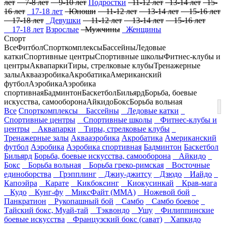
лет
7-8 лет
9-10 лет
Подростки
11-12 лет
13-14 лет
15-
16 лет
17-18 лет
Юноши
11-12 лет
13-14 лет
15-16 лет
17-18 лет
Девушки
11-12 лет
13-14 лет
15-16 лет
17-18 лет
Взрослые
Мужчины
Женщины
Спорт
Все
Фитбол
Спорткомплексы
Бассейны
Ледовые
катки
Спортивные центры
Спортивные школы
Фитнес-клубы и
центры
Аквапарки
Тиры, стрелковые клубы
Тренажерные
залы
Аквааэробика
Акробатика
Американский
футбол
Аэробика
Аэробика
спортивная
Бадминтон
Баскетбол
Бильярд
Борьба, боевые
искусства, самооборона
Айкидо
Бокс
Борьба вольная
Все
Спорткомплексы
Бассейны
Ледовые катки
Спортивные центры
Спортивные школы
Фитнес-клубы и
центры
Аквапарки
Тиры, стрелковые клубы
Тренажерные залы
Аквааэробика
Акробатика
Американский
футбол
Аэробика
Аэробика спортивная
Бадминтон
Баскетбол
Бильярд
Борьба, боевые искусства, самооборона
Айкидо
Бокс
Борьба вольная
Борьба греко-римская
Восточные
единоборства
Грэпплинг
Джиу-джитсу
Дзюдо
Иайдо
Капоэйра
Карате
Кикбоксинг
Киокусинкай
Крав-мага
Кудо
Кунг-фу
МиксФайт (ММА)
Ножевой бой
Панкратион
Рукопашный бой
Самбо
Самбо боевое
Тайский бокс, Муай-тай
Тэквондо
Ушу
Филиппинские
боевые искусства
Французский бокс (сават)
Хапкидо