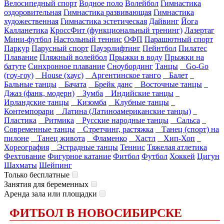
Велосипедный спорт
Водное поло
Волейбол
Гимнастика
оздоровительная
Гимнастика развивающая
Гимнастика
художественная
Гимнастика эстетическая
Дайвинг
Йога
Калланетика
КроссФит (функциональный тренинг)
Лазертаг
Мини-футбол
Настольный теннис
ОФП
Парашютный спорт
Паркур
Парусный спорт
Пауэрлифтинг
Пейнтбол
Пилатес
Плавание
Пляжный волейбол
Прыжки в воду
Прыжки на
батуте
Синхронное плавание
Сноубординг
Танцы
Go-Go
(гоу-гоу)
House (хаус)
Аргентинское танго
Балет
Бальные танцы
Бачата
Брейк данс
Восточные танцы
Джаз (фанк, модерн)
Зумба
Индийские танцы
Ирландские танцы
Кизомба
Клубные танцы
Контемпорари
Латина (Латиноамериканские танцы)
Пластика
Ритмика
Русские народные танцы
Сальса
Современные танцы
Стретчинг, растяжка
Танец (спорт) на
пилоне
Танец живота
Фламенко
Хастл
Хип-Хоп
Хореография
Эстрадные танцы
Теннис
Тяжелая атлетика
Фехтование
Фигурное катание
Фитбол
Футбол
Хоккей
Цигун
Шахматы
Шейпинг
Только бесплатные
Занятия для беременных
Аренда зала или площадки
ФИТБОЛ В НОВОСИБИРСКЕ