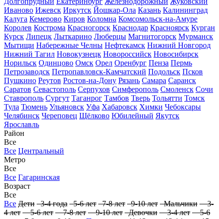
Долгопрудный
Екатеринбург
Железнодорожный
Жуковский
Иваново
Ижевск
Иркутск
Йошкар-Ола
Казань
Калининград
Калуга
Кемерово
Киров
Коломна
Комсомольск-на-Амуре
Королев
Кострома
Красногорск
Краснодар
Красноярск
Курган
Курск
Липецк
Лыткарино
Люберцы
Магнитогорск
Мурманск
Мытищи
Набережные Челны
Нефтекамск
Нижний Новгород
Нижний Тагил
Новокузнецк
Новороссийск
Новосибирск
Норильск
Одинцово
Омск
Орел
Оренбург
Пенза
Пермь
Петрозаводск
Петропавловск-Камчатский
Подольск
Псков
Пушкино
Реутов
Ростов-на-Дону
Рязань
Самара
Саранск
Саратов
Севастополь
Серпухов
Симферополь
Смоленск
Сочи
Ставрополь
Сургут
Таганрог
Тамбов
Тверь
Тольятти
Томск
Тула
Тюмень
Ульяновск
Уфа
Хабаровск
Химки
Чебоксары
Челябинск
Череповец
Щёлково
Юбилейный
Якутск
Ярославль
Район
Все
Все
Центральный
Метро
Все
Все
Гагаринская
Возраст
Все
Все
Дети
3-4 года
5-6 лет
7-8 лет
9-10 лет
Мальчики
3-
4 лет
5-6 лет
7-8 лет
9-10 лет
Девочки
3-4 лет
5-6