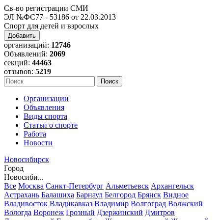
Св-во регистрации СМИ
ЭЛ №ФС77 - 53186 от 22.03.2013
Спорт для детей и взрослых
Добавить
организаций:
12746
Объявлений:
2069
секций:
44463
отзывов:
5219
Организации
Объявления
Виды спорта
Статьи о спорте
Работа
Новости
Новосибирск
Город
Новосиби...
Все
Москва
Санкт-Петербург
Альметьевск
Архангельск
Астрахань
Балашиха
Барнаул
Белгород
Брянск
Видное
Владивосток
Владикавказ
Владимир
Волгоград
Волжский
Вологда
Воронеж
Грозный
Дзержинский
Дмитров