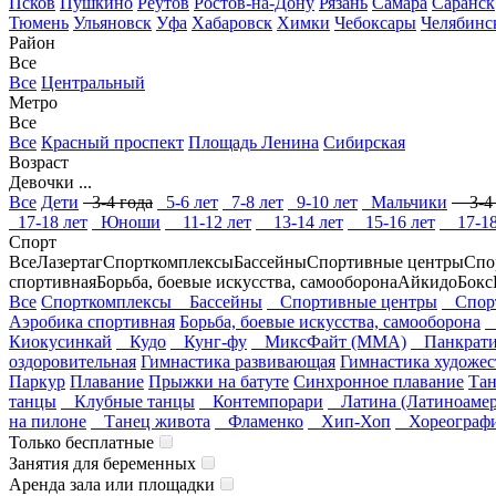
Псков
Пушкино
Реутов
Ростов-на-Дону
Рязань
Самара
Саранск
Тюмень
Ульяновск
Уфа
Хабаровск
Химки
Чебоксары
Челябинс
Район
Все
Все
Центральный
Метро
Все
Все
Красный проспект
Площадь Ленина
Сибирская
Возраст
Девочки ...
Все
Дети
3-4 года
5-6 лет
7-8 лет
9-10 лет
Мальчики
3-4 
17-18 лет
Юноши
11-12 лет
13-14 лет
15-16 лет
17-18
Спорт
Все
Лазертаг
Спорткомплексы
Бассейны
Спортивные центры
Спо
спортивная
Борьба, боевые искусства, самооборона
Айкидо
Бокс
Все
Спорткомплексы
Бассейны
Спортивные центры
Спорт
Аэробика спортивная
Борьба, боевые искусства, самооборона
Киокусинкай
Кудо
Кунг-фу
МиксФайт (ММА)
Панкрати
оздоровительная
Гимнастика развивающая
Гимнастика художес
Паркур
Плавание
Прыжки на батуте
Синхронное плавание
Та
танцы
Клубные танцы
Контемпорари
Латина (Латиноамер
на пилоне
Танец живота
Фламенко
Хип-Хоп
Хореограф
Только бесплатные
Занятия для беременных
Аренда зала или площадки