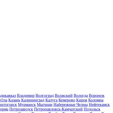
дикавказ
Владимир
Волгоград
Волжский
Вологда
Воронеж
-Ола
Казань
Калининград
Калуга
Кемерово
Киров
Коломна
нитогорск
Мурманск
Мытищи
Набережные Челны
Нефтекамск
ермь
Петрозаводск
Петропавловск-Камчатский
Подольск