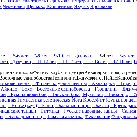
Саратов
Севастополь
Серпухов
Симферополь
Смоленск
Сочи
С
к
Череповец
Щёлково
Юбилейный
Якутск
Ярославль
лет
5-6 лет
7-8 лет
9-10 лет
Девочки
3-4 лет
5-6 лет
 лет
Девушки
11-12 лет
13-14 лет
15-16 лет
17-18 лет
В
ртивные школы
Фитнес-клубы и центры
Аквапарки
Тиры, стрелк
Восточные единоборства
Грэпплинг
Джиу-джитсу
Иайдо
Капоэйр
ивные школы
Фитнес-клубы и центры
Аквапарки
Тиры, ст
Айкидо
Бокс
Восточные единоборства
Грэпплинг
Джиу-д
он
Рукопашный бой
Тайский бокс, Муай-тай
Тэквондо
У
твенная
Гимнастика эстетическая
Йога
КроссФит (функциональ
нцы
House (хаус)
Балет
Бальные танцы
Бачата
Брейк данс
иканские танцы)
Ритмика
Русские народные танцы
Сальса
ия
Эстрадные танцы
Тяжелая атлетика
Фехтование
Фигурное к