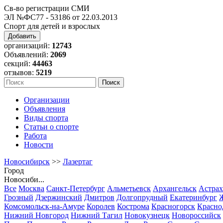
Св-во регистрации СМИ
ЭЛ №ФС77 - 53186 от 22.03.2013
Спорт для детей и взрослых
Добавить
организаций:
12743
Объявлений:
2069
секций:
44463
отзывов:
5219
Организации
Объявления
Виды спорта
Статьи о спорте
Работа
Новости
Новосибирск
>>
Лазертаг
Город
Новосиби...
Все
Москва
Санкт-Петербург
Альметьевск
Архангельск
Астрах
Грозный
Дзержинский
Дмитров
Долгопрудный
Екатеринбург
Комсомольск-на-Амуре
Королев
Кострома
Красногорск
Красно
Нижний Новгород
Нижний Тагил
Новокузнецк
Новороссийск