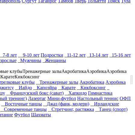
таврополь
Сургут
Таганрог
Тамбов
Тверь
Тольятти
Томск
Тула
7-8 лет
9-10 лет
Подростки
11-12 лет
13-14 лет
15-16 лет
зрослые
Мужчины
Женщины
овые клубы
Тренажерные залы
Акробатика
Аэробика
Аэробика
а
Карате
Кикбоксинг
релковые клубы
Тренажерные залы
Акробатика
Аэробика
житсу
Иайдо
Капоэйра
Карате
Кикбоксинг
шу
Французский бокс (сават)
Хапкидо
Гимнастика
ный тренинг)
Лазертаг
Мини-футбол
Настольный теннис
ОФП
Восточные танцы
Джаз (фанк, модерн)
Ирландские
Современные танцы
Стретчинг, растяжка
Танец (спорт)
атание
Футбол
Шахматы