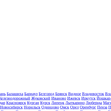
ань
Балашиха
Барнаул
Белгород
Брянск
Видное
Владивосток
Вла
Железнодорожный
Жуковский
Иваново
Ижевск
Иркутск
Йошкар
дар
Красноярск
Курган
Курск
Липецк
Лыткарино
Люберцы
Маг
Новосибирск
Норильск
Одинцово
Омск
Орел
Оренбург
Пенза
П