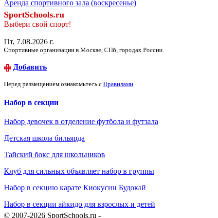
Аренда спортивного зала (воскресенье)
SportSchools.ru
Выбери свой спорт!
Пт, 7.08.2026 г.
Спортивные организации в Москве, СПб, городах России.
Добавить
Перед размещением ознакомьтесь с
Правилами
Набор в секции
Набор девочек в отделение футбола и футзала
Детская школа бильярда
Тайский бокс для школьников
Клуб для сильных объявляет набор в группы
Набор в секцию карате Киокусин Будокай
Набор в секции айкидо для взрослых и детей
© 2007-2026 SportSchools.ru -