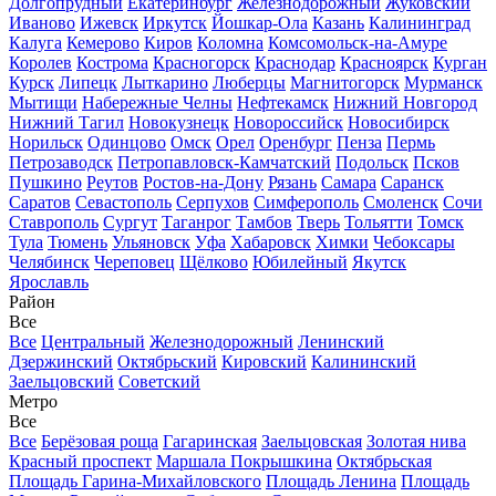
Долгопрудный
Екатеринбург
Железнодорожный
Жуковский
Иваново
Ижевск
Иркутск
Йошкар-Ола
Казань
Калининград
Калуга
Кемерово
Киров
Коломна
Комсомольск-на-Амуре
Королев
Кострома
Красногорск
Краснодар
Красноярск
Курган
Курск
Липецк
Лыткарино
Люберцы
Магнитогорск
Мурманск
Мытищи
Набережные Челны
Нефтекамск
Нижний Новгород
Нижний Тагил
Новокузнецк
Новороссийск
Новосибирск
Норильск
Одинцово
Омск
Орел
Оренбург
Пенза
Пермь
Петрозаводск
Петропавловск-Камчатский
Подольск
Псков
Пушкино
Реутов
Ростов-на-Дону
Рязань
Самара
Саранск
Саратов
Севастополь
Серпухов
Симферополь
Смоленск
Сочи
Ставрополь
Сургут
Таганрог
Тамбов
Тверь
Тольятти
Томск
Тула
Тюмень
Ульяновск
Уфа
Хабаровск
Химки
Чебоксары
Челябинск
Череповец
Щёлково
Юбилейный
Якутск
Ярославль
Район
Все
Все
Центральный
Железнодорожный
Ленинский
Дзержинский
Октябрьский
Кировский
Калининский
Заельцовский
Советский
Метро
Все
Все
Берёзовая роща
Гагаринская
Заельцовская
Золотая нива
Красный проспект
Маршала Покрышкина
Октябрьская
Площадь Гарина-Михайловского
Площадь Ленина
Площадь