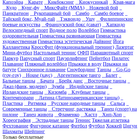
Капоэйра
Карате
Кикбоксинг
Киокусинкай
Крав-мага
Кудо
Кунг-фу
МиксФайт (ММА)
Ножевой бой
Панкратион
Рукопашный бой
Самбо
Самбо боевое
Тайский бокс, Муай-тай
Тэквондо
Ушу
Филиппинские
боевые искусства
Французский бокс (сават)
Хапкидо
Велосипедный спорт
Водное поло
Волейбол
Гимнастика
оздоровительная
Гимнастика развивающая
Гимнастика
художественная
Гимнастика эстетическая
Дайвинг
Йога
Калланетика
КроссФит (функциональный тренинг)
Лазертаг
Мини-футбол
Настольный теннис
ОФП
Парашютный спорт
Паркур
Парусный спорт
Пауэрлифтинг
Пейнтбол
Пилатес
Плавание
Пляжный волейбол
Прыжки в воду
Прыжки на
батуте
Синхронное плавание
Сноубординг
Танцы
Go-Go
(гоу-гоу)
House (хаус)
Аргентинское танго
Балет
Бальные танцы
Бачата
Брейк данс
Восточные танцы
Джаз (фанк, модерн)
Зумба
Индийские танцы
Ирландские танцы
Кизомба
Клубные танцы
Контемпорари
Латина (Латиноамериканские танцы)
Пластика
Ритмика
Русские народные танцы
Сальса
Современные танцы
Стретчинг, растяжка
Танец (спорт) на
пилоне
Танец живота
Фламенко
Хастл
Хип-Хоп
Хореография
Эстрадные танцы
Теннис
Тяжелая атлетика
Фехтование
Фигурное катание
Фитбол
Футбол
Хоккей
Цигун
Шахматы
Шейпинг
Только бесплатные