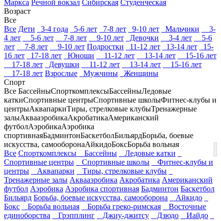
Маркса
Речной вокзал
Сибирская
Студенческая
Возраст
Все
Все
Дети
3-4 года
5-6 лет
7-8 лет
9-10 лет
Мальчики
3-
4 лет
5-6 лет
7-8 лет
9-10 лет
Девочки
3-4 лет
5-6
лет
7-8 лет
9-10 лет
Подростки
11-12 лет
13-14 лет
15-
16 лет
17-18 лет
Юноши
11-12 лет
13-14 лет
15-16 лет
17-18 лет
Девушки
11-12 лет
13-14 лет
15-16 лет
17-18 лет
Взрослые
Мужчины
Женщины
Спорт
Все
Бассейны
Спорткомплексы
Бассейны
Ледовые
катки
Спортивные центры
Спортивные школы
Фитнес-клубы и
центры
Аквапарки
Тиры, стрелковые клубы
Тренажерные
залы
Аквааэробика
Акробатика
Американский
футбол
Аэробика
Аэробика
спортивная
Бадминтон
Баскетбол
Бильярд
Борьба, боевые
искусства, самооборона
Айкидо
Бокс
Борьба вольная
Все
Спорткомплексы
Бассейны
Ледовые катки
Спортивные центры
Спортивные школы
Фитнес-клубы и
центры
Аквапарки
Тиры, стрелковые клубы
Тренажерные залы
Аквааэробика
Акробатика
Американский
футбол
Аэробика
Аэробика спортивная
Бадминтон
Баскетбол
Бильярд
Борьба, боевые искусства, самооборона
Айкидо
Бокс
Борьба вольная
Борьба греко-римская
Восточные
единоборства
Грэпплинг
Джиу-джитсу
Дзюдо
Иайдо