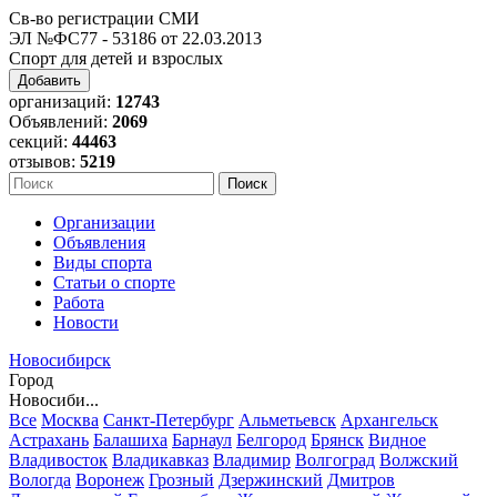
Св-во регистрации СМИ
ЭЛ №ФС77 - 53186 от 22.03.2013
Спорт для детей и взрослых
Добавить
организаций:
12743
Объявлений:
2069
секций:
44463
отзывов:
5219
Организации
Объявления
Виды спорта
Статьи о спорте
Работа
Новости
Новосибирск
Город
Новосиби...
Все
Москва
Санкт-Петербург
Альметьевск
Архангельск
Астрахань
Балашиха
Барнаул
Белгород
Брянск
Видное
Владивосток
Владикавказ
Владимир
Волгоград
Волжский
Вологда
Воронеж
Грозный
Дзержинский
Дмитров