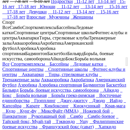
лет
7-8 лет
9-10 лет
Подростки
11-12 лет
13-14 лет
15-
16 лет
17-18 лет
Юноши
11-12 лет
13-14 лет
15-16 лет
17-18 лет
Девушки
11-12 лет
13-14 лет
15-16 лет
17-18 лет
Взрослые
Мужчины
Женщины
Спорт
Все
Самбо
Спорткомплексы
Бассейны
Ледовые
катки
Спортивные центры
Спортивные школы
Фитнес-клубы и
центры
Аквапарки
Тиры, стрелковые клубы
Тренажерные
залы
Аквааэробика
Акробатика
Американский
футбол
Аэробика
Аэробика
спортивная
Бадминтон
Баскетбол
Бильярд
Борьба, боевые
искусства, самооборона
Айкидо
Бокс
Борьба вольная
Все
Спорткомплексы
Бассейны
Ледовые катки
Спортивные центры
Спортивные школы
Фитнес-клубы и
центры
Аквапарки
Тиры, стрелковые клубы
Тренажерные залы
Аквааэробика
Акробатика
Американский
футбол
Аэробика
Аэробика спортивная
Бадминтон
Баскетбол
Бильярд
Борьба, боевые искусства, самооборона
Айкидо
Бокс
Борьба вольная
Борьба греко-римская
Восточные
единоборства
Грэпплинг
Джиу-джитсу
Дзюдо
Иайдо
Капоэйра
Карате
Кикбоксинг
Киокусинкай
Крав-мага
Кудо
Кунг-фу
МиксФайт (ММА)
Ножевой бой
Панкратион
Рукопашный бой
Самбо
Самбо боевое
Тайский бокс, Муай-тай
Тэквондо
Ушу
Филиппинские
боевые искусства
Французский бокс (сават)
Хапкидо