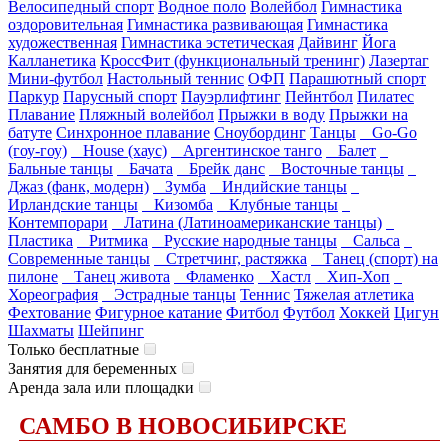
Велосипедный спорт
Водное поло
Волейбол
Гимнастика
оздоровительная
Гимнастика развивающая
Гимнастика
художественная
Гимнастика эстетическая
Дайвинг
Йога
Калланетика
КроссФит (функциональный тренинг)
Лазертаг
Мини-футбол
Настольный теннис
ОФП
Парашютный спорт
Паркур
Парусный спорт
Пауэрлифтинг
Пейнтбол
Пилатес
Плавание
Пляжный волейбол
Прыжки в воду
Прыжки на
батуте
Синхронное плавание
Сноубординг
Танцы
Go-Go
(гоу-гоу)
House (хаус)
Аргентинское танго
Балет
Бальные танцы
Бачата
Брейк данс
Восточные танцы
Джаз (фанк, модерн)
Зумба
Индийские танцы
Ирландские танцы
Кизомба
Клубные танцы
Контемпорари
Латина (Латиноамериканские танцы)
Пластика
Ритмика
Русские народные танцы
Сальса
Современные танцы
Стретчинг, растяжка
Танец (спорт) на
пилоне
Танец живота
Фламенко
Хастл
Хип-Хоп
Хореография
Эстрадные танцы
Теннис
Тяжелая атлетика
Фехтование
Фигурное катание
Фитбол
Футбол
Хоккей
Цигун
Шахматы
Шейпинг
Только бесплатные
Занятия для беременных
Аренда зала или площадки
САМБО В НОВОСИБИРСКЕ