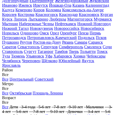
Долгопрудный
Екатеринбург
Железнодорожный
Жуковский
Иваново
Ижевск
Иркутск
Йошкар-Ола
Казань
Калининград
Калуга
Кемерово
Киров
Коломна
Комсомольск-на-Амуре
Королев
Кострома
Красногорск
Краснодар
Красноярск
Курган
Курск
Липецк
Лыткарино
Люберцы
Магнитогорск
Мурманск
Мытищи
Набережные Челны
Нефтекамск
Нижний Новгород
Нижний Тагил
Новокузнецк
Новороссийск
Новосибирск
Норильск
Одинцово
Омск
Орел
Оренбург
Пенза
Пермь
Петрозаводск
Петропавловск-Камчатский
Подольск
Псков
Пушкино
Реутов
Ростов-на-Дону
Рязань
Самара
Саранск
Саратов
Севастополь
Серпухов
Симферополь
Смоленск
Сочи
Ставрополь
Сургут
Таганрог
Тамбов
Тверь
Тольятти
Томск
Тула
Тюмень
Ульяновск
Уфа
Хабаровск
Химки
Чебоксары
Челябинск
Череповец
Щёлково
Юбилейный
Якутск
Ярославль
Район
Все
Все
Центральный
Советский
Метро
Все
Все
Октябрьская
Площадь Ленина
Возраст
Все
Все
Дети
3-4 года
5-6 лет
7-8 лет
9-10 лет
Мальчики
3-
4 лет
5-6 лет
7-8 лет
9-10 лет
Девочки
3-4 лет
5-6