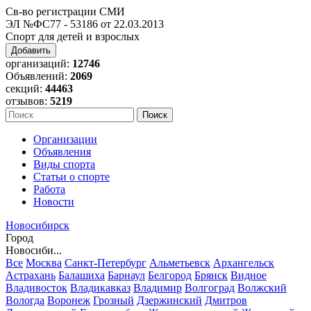
Св-во регистрации СМИ
ЭЛ №ФС77 - 53186 от 22.03.2013
Спорт для детей и взрослых
Добавить
организаций:
12746
Объявлений:
2069
секций:
44463
отзывов:
5219
Организации
Объявления
Виды спорта
Статьи о спорте
Работа
Новости
Новосибирск
Город
Новосиби...
Все
Москва
Санкт-Петербург
Альметьевск
Архангельск
Астрахань
Балашиха
Барнаул
Белгород
Брянск
Видное
Владивосток
Владикавказ
Владимир
Волгоград
Волжский
Вологда
Воронеж
Грозный
Дзержинский
Дмитров