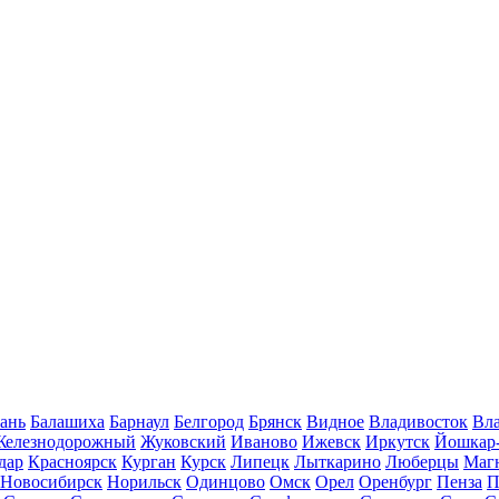
ань
Балашиха
Барнаул
Белгород
Брянск
Видное
Владивосток
Вла
Железнодорожный
Жуковский
Иваново
Ижевск
Иркутск
Йошкар
дар
Красноярск
Курган
Курск
Липецк
Лыткарино
Люберцы
Маг
Новосибирск
Норильск
Одинцово
Омск
Орел
Оренбург
Пенза
П