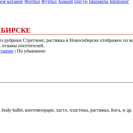
ое катание
Фитбол
Футбол
Хоккей
Цигун
Шахматы
Шейпинг
ИБИРСКЕ
 из рубрики Стретчинг, растяжка в Новосибирске отображен по 
, отзывы посетителей.
станию
| По убыванию
body ballet, контемпорари, хастл, пластика, растяжка, йога, и др.