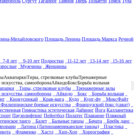
таврополь
Сургут
Таганрог
Тамбов
Тверь
Тольятти
Томск
Тула
рина-Михайловского
Площадь Ленина
Площадь Маркса
Речной
7-8 лет
9-10 лет
Подростки
11-12 лет
13-14 лет
15-16 лет
зрослые
Мужчины
Женщины
ры
Аквапарки
Тиры, стрелковые клубы
Тренажерные
 искусства, самооборона
Айкидо
Бокс
Борьба вольная
парки
Тиры, стрелковые клубы
Тренажерные залы
 искусства, самооборона
Айкидо
Бокс
Борьба вольная
нг
Киокусинкай
Крав-мага
Кудо
Кунг-фу
МиксФайт
илиппинские боевые искусства
Французский бокс (сават)
ественная
Гимнастика эстетическая
Дайвинг
Йога
Калланетика
спорт
Пауэрлифтинг
Пейнтбол
Пилатес
Плавание
Пляжный
тинское танго
Балет
Бальные танцы
Бачата
Брейк данс
порари
Латина (Латиноамериканские танцы)
Пластика
вота
Фламенко
Хастл
Хип-Хоп
Хореография