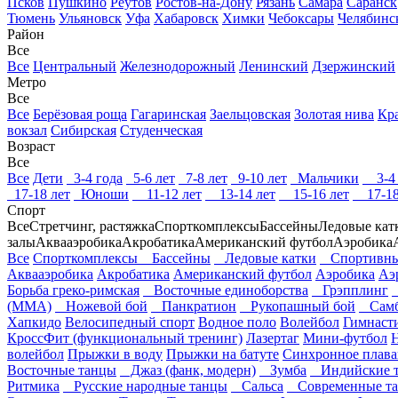
Псков
Пушкино
Реутов
Ростов-на-Дону
Рязань
Самара
Саранск
Тюмень
Ульяновск
Уфа
Хабаровск
Химки
Чебоксары
Челябинс
Район
Все
Все
Центральный
Железнодорожный
Ленинский
Дзержинский
Метро
Все
Все
Берёзовая роща
Гагаринская
Заельцовская
Золотая нива
Кр
вокзал
Сибирская
Студенческая
Возраст
Все
Все
Дети
3-4 года
5-6 лет
7-8 лет
9-10 лет
Мальчики
3-4 
17-18 лет
Юноши
11-12 лет
13-14 лет
15-16 лет
17-18
Спорт
Все
Стретчинг, растяжка
Спорткомплексы
Бассейны
Ледовые кат
залы
Аквааэробика
Акробатика
Американский футбол
Аэробика
Все
Спорткомплексы
Бассейны
Ледовые катки
Спортивны
Аквааэробика
Акробатика
Американский футбол
Аэробика
Аэ
Борьба греко-римская
Восточные единоборства
Грэпплинг
(ММА)
Ножевой бой
Панкратион
Рукопашный бой
Сам
Хапкидо
Велосипедный спорт
Водное поло
Волейбол
Гимнасти
КроссФит (функциональный тренинг)
Лазертаг
Мини-футбол
волейбол
Прыжки в воду
Прыжки на батуте
Синхронное плава
Восточные танцы
Джаз (фанк, модерн)
Зумба
Индийские 
Ритмика
Русские народные танцы
Сальса
Современные т