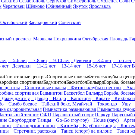
Саратов
Севастополь
Серпухов
Симферополь
Смоленск
Сочи
С
к
Череповец
Щёлково
Юбилейный
Якутск
Ярославль
Октябрьский
Заельцовский
Советский
асный проспект
Маршала Покрышкина
Октябрьская
Площадь Га
лет
5-6 лет
7-8 лет
9-10 лет
Девочки
3-4 лет
5-6 лет
 лет
Девушки
11-12 лет
13-14 лет
15-16 лет
17-18 лет
В
ки
Спортивные центры
Спортивные школы
Фитнес-клубы и цент
Аэробика спортивная
Бадминтон
Баскетбол
Бильярд
Борьба, боевые
е центры
Спортивные школы
Фитнес-клубы и центры
Аква
робика спортивная
Бадминтон
Баскетбол
Бильярд
Борьба, боевые
Джиу-джитсу
Дзюдо
Иайдо
Капоэйра
Карате
Кикбокси
бо
Самбо боевое
Тайский бокс, Муай-тай
Тэквондо
Ушу
Ф
ка оздоровительная
Гимнастика развивающая
Гимнастика худож
Настольный теннис
ОФП
Парашютный спорт
Паркур
Парусный 
ние
Сноубординг
Танцы
Go-Go (гоу-гоу)
House (хаус)
Арген
танцы
Ирландские танцы
Кизомба
Клубные танцы
Контем
анцы
Стретчинг, растяжка
Танец (спорт) на пилоне
Танец жи