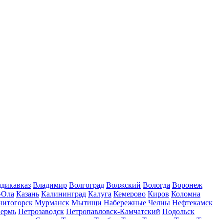
дикавказ
Владимир
Волгоград
Волжский
Вологда
Воронеж
-Ола
Казань
Калининград
Калуга
Кемерово
Киров
Коломна
нитогорск
Мурманск
Мытищи
Набережные Челны
Нефтекамск
ермь
Петрозаводск
Петропавловск-Камчатский
Подольск