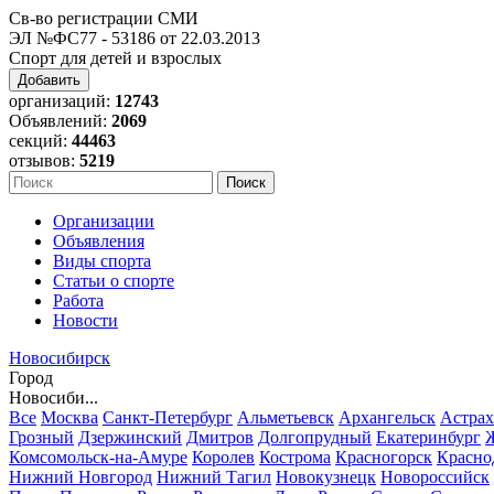
Св-во регистрации СМИ
ЭЛ №ФС77 - 53186 от 22.03.2013
Спорт для детей и взрослых
Добавить
организаций:
12743
Объявлений:
2069
секций:
44463
отзывов:
5219
Организации
Объявления
Виды спорта
Статьи о спорте
Работа
Новости
Новосибирск
Город
Новосиби...
Все
Москва
Санкт-Петербург
Альметьевск
Архангельск
Астрах
Грозный
Дзержинский
Дмитров
Долгопрудный
Екатеринбург
Комсомольск-на-Амуре
Королев
Кострома
Красногорск
Красно
Нижний Новгород
Нижний Тагил
Новокузнецк
Новороссийск