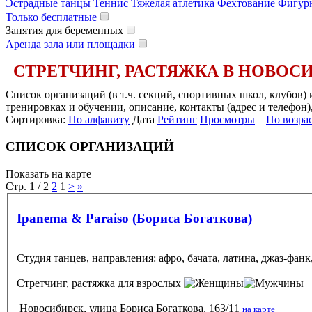
Эстрадные танцы
Теннис
Тяжелая атлетика
Фехтование
Фигурн
Только бесплатные
Занятия для беременных
Аренда зала или площадки
СТРЕТЧИНГ, РАСТЯЖКА В НОВОС
Список организаций (в т.ч. секций, спортивных школ, клубов)
тренировках и обучении, описание, контакты (адрес и телефон)
Сортировка:
По алфавиту
Дата
Рейтинг
Просмотры
По возра
СПИСОК ОРГАНИЗАЦИЙ
Показать на карте
Стр. 1 / 2
2
1
>
»
Ipanema & Paraiso (Бориса Богаткова)
Cтудия танцев, направления: афро, бачата, латина, джаз-фанк, 
Стретчинг, растяжка
для взрослых
Новосибирск, улица Бориса Богаткова, 163/11
на карте