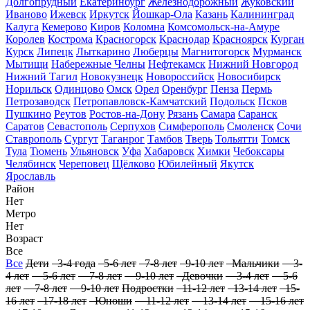
Долгопрудный
Екатеринбург
Железнодорожный
Жуковский
Иваново
Ижевск
Иркутск
Йошкар-Ола
Казань
Калининград
Калуга
Кемерово
Киров
Коломна
Комсомольск-на-Амуре
Королев
Кострома
Красногорск
Краснодар
Красноярск
Курган
Курск
Липецк
Лыткарино
Люберцы
Магнитогорск
Мурманск
Мытищи
Набережные Челны
Нефтекамск
Нижний Новгород
Нижний Тагил
Новокузнецк
Новороссийск
Новосибирск
Норильск
Одинцово
Омск
Орел
Оренбург
Пенза
Пермь
Петрозаводск
Петропавловск-Камчатский
Подольск
Псков
Пушкино
Реутов
Ростов-на-Дону
Рязань
Самара
Саранск
Саратов
Севастополь
Серпухов
Симферополь
Смоленск
Сочи
Ставрополь
Сургут
Таганрог
Тамбов
Тверь
Тольятти
Томск
Тула
Тюмень
Ульяновск
Уфа
Хабаровск
Химки
Чебоксары
Челябинск
Череповец
Щёлково
Юбилейный
Якутск
Ярославль
Район
Нет
Метро
Нет
Возраст
Все
Все
Дети
3-4 года
5-6 лет
7-8 лет
9-10 лет
Мальчики
3-
4 лет
5-6 лет
7-8 лет
9-10 лет
Девочки
3-4 лет
5-6
лет
7-8 лет
9-10 лет
Подростки
11-12 лет
13-14 лет
15-
16 лет
17-18 лет
Юноши
11-12 лет
13-14 лет
15-16 лет