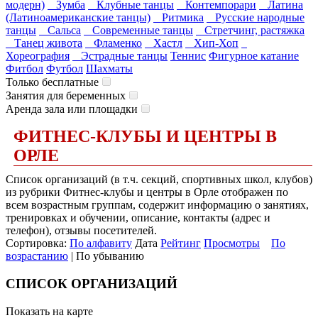
модерн)
Зумба
Клубные танцы
Контемпорари
Латина
(Латиноамериканские танцы)
Ритмика
Русские народные
танцы
Сальса
Современные танцы
Стретчинг, растяжка
Танец живота
Фламенко
Хастл
Хип-Хоп
Хореография
Эстрадные танцы
Теннис
Фигурное катание
Фитбол
Футбол
Шахматы
Только бесплатные
Занятия для беременных
Аренда зала или площадки
ФИТНЕС-КЛУБЫ И ЦЕНТРЫ В
ОРЛЕ
Список организаций (в т.ч. секций, спортивных школ, клубов)
из рубрики Фитнес-клубы и центры в Орле отображен по
всем возрастным группам, содержит информацию о занятиях,
тренировках и обучении, описание, контакты (адрес и
телефон), отзывы посетителей.
Сортировка:
По алфавиту
Дата
Рейтинг
Просмотры
По
возрастанию
| По убыванию
СПИСОК ОРГАНИЗАЦИЙ
Показать на карте