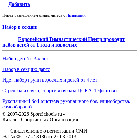
Добавить
Перед размещением ознакомьтесь с
Правилами
Набор в секции
Европейский Гимнастический Центр проводит
набор детей от 1 года и взрослых
Набор детей с 3-х лет
Набор в секцию дартс
Идет набор групп взрослых и детей от 4 лет
Стрельба из лука, спортивная база ЦСКА Лефортово
Рукопашный бой (система рукопашного боя, единоборства,
самооборона).
© 2007-2026 SportSchools.ru -
Каталог Спортивных Организаций
Свидетельство о регистрации СМИ
ЭЛ № ФС 77 - 53186 от 22.03.2013