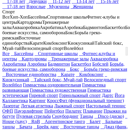
17-18 лет
Девушки
11-12 лет
13-14 лет
15-16 лет
17-18 лет
Взрослые
Мужчины
Женщины
Спорт
Все
Хип-Хоп
Бассейны
Спортивные школы
Фитнес-клубы и
центры
Картодромы
Тренажерные
залы
Аквааэробика
Акробатика
Аэробика
Бадминтон
Баскетбол
Бо
боевые искусства, самооборона
Бокс
Борьба греко-
римская
Восточные
единоборства
Карате
Кикбоксинг
Киокусинкай
Тайский бокс,
Муай-тай
Велосипедный спорт
Волейбол
Все
Бассейны
Спортивные школы
Фитнес-клубы и
центры
Картодромы
Тренажерные залы
Аквааэробика
Акробатика
Аэробика
Бадминтон
Баскетбол
Бобслей
Борьба,
боевые искусства, самооборона
Бокс
Борьба греко-римская
Восточные единоборства
Карате
Кикбоксинг
Киокусинкай
Тайский бокс, Муай-тай
Велосипедный спорт
Волейбол
Гимнастика оздоровительная
Гимнастика
развивающая
Гимнастика художественная
Гимнастика
эстетическая
Гиревой спорт
Горнолыжный спорт
Дартс
Йога
Калланетика
Картинг
КроссФит (функциональный тренинг)
Лазертаг
Легкая атлетика
Лыжный спорт
Настольный теннис
ОФП
Пауэрлифтинг
Пейнтбол
Пилатес
Плавание
Прыжки на
батуте
Пулевая стрельба
Сноубординг
Танцы
Disco (диско)
House (хаус)
RnB
Аргентинское танго
Балет
Бальные
танцы
Бачата
Брейк данс
Восточные танцы
Джаз (фанк,