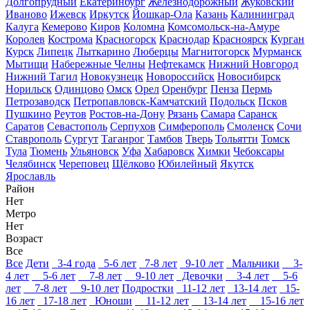
Долгопрудный
Екатеринбург
Железнодорожный
Жуковский
Иваново
Ижевск
Иркутск
Йошкар-Ола
Казань
Калининград
Калуга
Кемерово
Киров
Коломна
Комсомольск-на-Амуре
Королев
Кострома
Красногорск
Краснодар
Красноярск
Курган
Курск
Липецк
Лыткарино
Люберцы
Магнитогорск
Мурманск
Мытищи
Набережные Челны
Нефтекамск
Нижний Новгород
Нижний Тагил
Новокузнецк
Новороссийск
Новосибирск
Норильск
Одинцово
Омск
Орел
Оренбург
Пенза
Пермь
Петрозаводск
Петропавловск-Камчатский
Подольск
Псков
Пушкино
Реутов
Ростов-на-Дону
Рязань
Самара
Саранск
Саратов
Севастополь
Серпухов
Симферополь
Смоленск
Сочи
Ставрополь
Сургут
Таганрог
Тамбов
Тверь
Тольятти
Томск
Тула
Тюмень
Ульяновск
Уфа
Хабаровск
Химки
Чебоксары
Челябинск
Череповец
Щёлково
Юбилейный
Якутск
Ярославль
Район
Нет
Метро
Нет
Возраст
Все
Все
Дети
3-4 года
5-6 лет
7-8 лет
9-10 лет
Мальчики
3-
4 лет
5-6 лет
7-8 лет
9-10 лет
Девочки
3-4 лет
5-6
лет
7-8 лет
9-10 лет
Подростки
11-12 лет
13-14 лет
15-
16 лет
17-18 лет
Юноши
11-12 лет
13-14 лет
15-16 лет