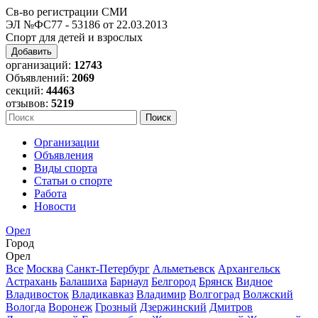
Св-во регистрации СМИ
ЭЛ №ФС77 - 53186 от 22.03.2013
Спорт для детей и взрослых
Добавить
организаций:
12743
Объявлений:
2069
секций:
44463
отзывов:
5219
Организации
Объявления
Виды спорта
Статьи о спорте
Работа
Новости
Орел
Город
Орел
Все
Москва
Санкт-Петербург
Альметьевск
Архангельск
Астрахань
Балашиха
Барнаул
Белгород
Брянск
Видное
Владивосток
Владикавказ
Владимир
Волгоград
Волжский
Вологда
Воронеж
Грозный
Дзержинский
Дмитров