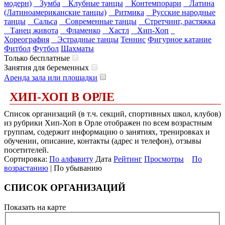
модерн)
Зумба
Клубные танцы
Контемпорари
Латина
(Латиноамериканские танцы)
Ритмика
Русские народные
танцы
Сальса
Современные танцы
Стретчинг, растяжка
Танец живота
Фламенко
Хастл
Хип-Хоп
Хореография
Эстрадные танцы
Теннис
Фигурное катание
Фитбол
Футбол
Шахматы
Только бесплатные
Занятия для беременных
Аренда зала или площадки
ХИП-ХОП В ОРЛЕ
Список организаций (в т.ч. секций, спортивных школ, клубов)
из рубрики Хип-Хоп в Орле отображен по всем возрастным
группам, содержит информацию о занятиях, тренировках и
обучении, описание, контакты (адрес и телефон), отзывы
посетителей.
Сортировка:
По алфавиту
Дата
Рейтинг
Просмотры
По
возрастанию
| По убыванию
СПИСОК ОРГАНИЗАЦИЙ
Показать на карте