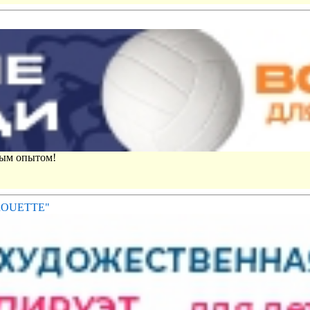
вым опытом!
IROUETTE"