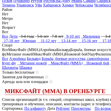
Псков
Пушкино
Реутов
Ростов-на-Дону
Рязань
Самара
Саранск
Тюмень
Ульяновск
Уфа
Хабаровск
Химки
Чебоксары
Челябинс
Район
Нет
Метро
Нет
Возраст
Все
Все
Дети
3-4 года
5-6 лет
7-8 лет
9-10 лет
Мальчики
3-4 
17-18 лет
Юноши
11-12 лет
13-14 лет
15-16 лет
17-18
Спорт
Все
МиксФайт (ММА)
Аэробика
Бильярд
Борьба, боевые искусст
фу
Метание ножей
МиксФайт (ММА)
Ножевой бой
Ушу
Филиппин
Все
Аэробика
Бильярд
Борьба, боевые искусства, самооборона
Кунг-фу
Метание ножей
МиксФайт (ММА)
Ножевой бой
Шахматы
Шашки
Только бесплатные
Занятия для беременных
Аренда зала или площадки
МИКСФАЙТ (ММА) В ОРЕНБУРГЕ
Список организаций (в т.ч. секций, спортивных школ, клубов
тренировках и обучении, описание, контакты (адрес и телефон)
Сортировка:
По алфавиту
Дата
Рейтинг
Просмотры
По возра