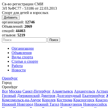
Св-во регистрации СМИ
ЭЛ №ФС77 - 53186 от 22.03.2013
Спорт для детей и взрослых
Добавить
организаций:
12746
Объявлений:
2069
секций:
44463
отзывов:
5219
Организации
Объявления
Виды спорта
Статьи о спорте
Работа
Новости
Оренбург
Город
Оренбург
Все
Москва
Санкт-Петербург
Альметьевск
Архангельск
Астрах
Грозный
Дзержинский
Дмитров
Долгопрудный
Екатеринбург
Комсомольск-на-Амуре
Королев
Кострома
Красногорск
Красно
Нижний Новгород
Нижний Тагил
Новокузнецк
Новороссийск