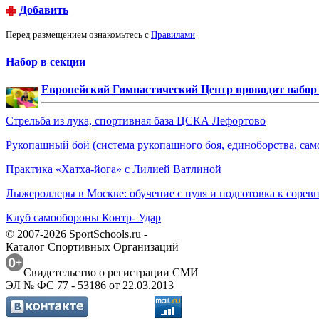
Добавить
Перед размещением ознакомьтесь с
Правилами
Набор в секции
Европейский Гимнастический Центр проводит набор д
Стрельба из лука, спортивная база ЦСКА Лефортово
Рукопашный бой (система рукопашного боя, единоборства, сам
Практика «Хатха-йога» с Лилией Ватлиной
Лыжероллеры в Москве: обучение с нуля и подготовка к сорев
Клуб самообороны Контр- Удар
© 2007-2026 SportSchools.ru -
Каталог Спортивных Организаций
Свидетельство о регистрации СМИ
ЭЛ № ФС 77 - 53186 от 22.03.2013