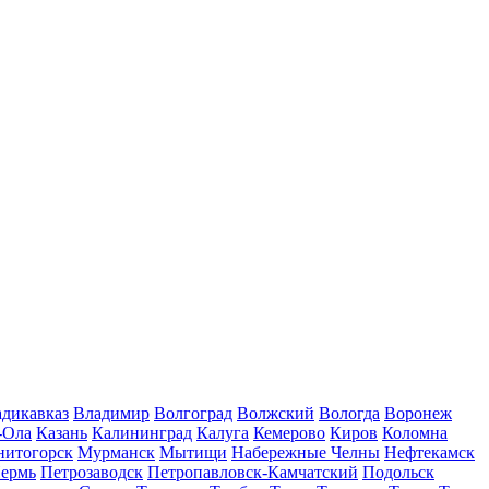
дикавказ
Владимир
Волгоград
Волжский
Вологда
Воронеж
-Ола
Казань
Калининград
Калуга
Кемерово
Киров
Коломна
нитогорск
Мурманск
Мытищи
Набережные Челны
Нефтекамск
ермь
Петрозаводск
Петропавловск-Камчатский
Подольск