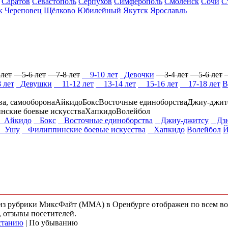
Саратов
Севастополь
Серпухов
Симферополь
Смоленск
Сочи
С
к
Череповец
Щёлково
Юбилейный
Якутск
Ярославль
лет
5-6 лет
7-8 лет
9-10 лет
Девочки
3-4 лет
5-6 лет
 лет
Девушки
11-12 лет
13-14 лет
15-16 лет
17-18 лет
В
ва, самооборона
Айкидо
Бокс
Восточные единоборства
Джиу-джит
ские боевые искусства
Хапкидо
Волейбол
Айкидо
Бокс
Восточные единоборства
Джиу-джитсу
Дзю
Ушу
Филиппинские боевые искусства
Хапкидо
Волейбол
Й
) из рубрики МиксФайт (ММА) в Оренбурге отображен по всем в
, отзывы посетителей.
станию
| По убыванию