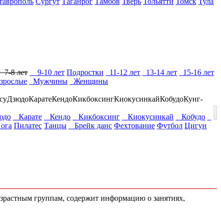
таврополь
Сургут
Таганрог
Тамбов
Тверь
Тольятти
Томск
Тула
7-8 лет
9-10 лет
Подростки
11-12 лет
13-14 лет
15-16 лет
зрослые
Мужчины
Женщины
су
Дзюдо
Карате
Кендо
Кикбоксинг
Киокусинкай
Кобудо
Кунг-
до
Карате
Кендо
Кикбоксинг
Киокусинкай
Кобудо
ога
Пилатес
Танцы
Брейк данс
Фехтование
Футбол
Цигун
озрастным группам, содержит информацию о занятиях,