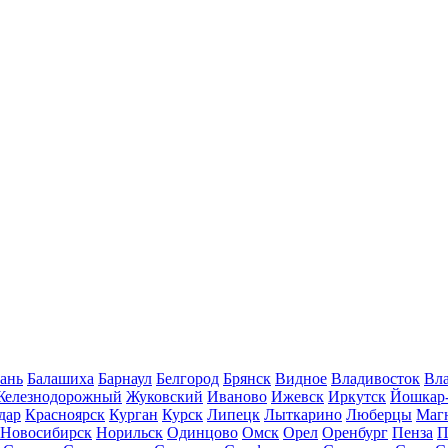
ань
Балашиха
Барнаул
Белгород
Брянск
Видное
Владивосток
Вла
Железнодорожный
Жуковский
Иваново
Ижевск
Иркутск
Йошкар
дар
Красноярск
Курган
Курск
Липецк
Лыткарино
Люберцы
Маг
Новосибирск
Норильск
Одинцово
Омск
Орел
Оренбург
Пенза
П