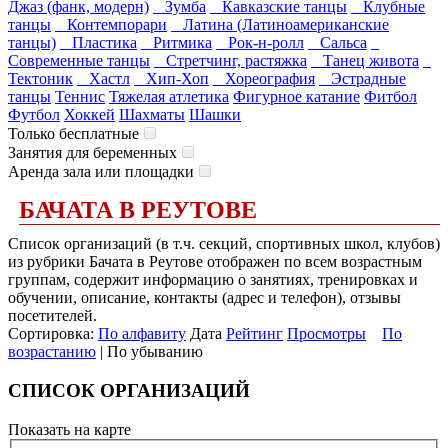
Джаз (фанк, модерн)
Зумба
Кавказские танцы
Клубные
танцы
Контемпорари
Латина (Латиноамериканские
танцы)
Пластика
Ритмика
Рок-н-ролл
Сальса
Современные танцы
Стретчинг, растяжка
Танец живота
Тектоник
Хастл
Хип-Хоп
Хореография
Эстрадные
танцы
Теннис
Тяжелая атлетика
Фигурное катание
Фитбол
Футбол
Хоккей
Шахматы
Шашки
Только бесплатные
Занятия для беременных
Аренда зала или площадки
БАЧАТА В РЕУТОВЕ
Список организаций (в т.ч. секций, спортивных школ, клубов)
из рубрики Бачата в Реутове отображен по всем возрастным
группам, содержит информацию о занятиях, тренировках и
обучении, описание, контакты (адрес и телефон), отзывы
посетителей.
Сортировка:
По алфавиту
Дата
Рейтинг
Просмотры
По
возрастанию
| По убыванию
СПИСОК ОРГАНИЗАЦИЙ
Показать на карте