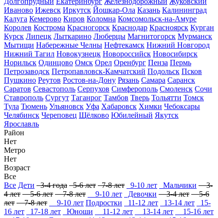
Долгопрудный
Екатеринбург
Железнодорожный
Жуковский
Иваново
Ижевск
Иркутск
Йошкар-Ола
Казань
Калининград
Калуга
Кемерово
Киров
Коломна
Комсомольск-на-Амуре
Королев
Кострома
Красногорск
Краснодар
Красноярск
Курган
Курск
Липецк
Лыткарино
Люберцы
Магнитогорск
Мурманск
Мытищи
Набережные Челны
Нефтекамск
Нижний Новгород
Нижний Тагил
Новокузнецк
Новороссийск
Новосибирск
Норильск
Одинцово
Омск
Орел
Оренбург
Пенза
Пермь
Петрозаводск
Петропавловск-Камчатский
Подольск
Псков
Пушкино
Реутов
Ростов-на-Дону
Рязань
Самара
Саранск
Саратов
Севастополь
Серпухов
Симферополь
Смоленск
Сочи
Ставрополь
Сургут
Таганрог
Тамбов
Тверь
Тольятти
Томск
Тула
Тюмень
Ульяновск
Уфа
Хабаровск
Химки
Чебоксары
Челябинск
Череповец
Щёлково
Юбилейный
Якутск
Ярославль
Район
Нет
Метро
Нет
Возраст
Все
Все
Дети
3-4 года
5-6 лет
7-8 лет
9-10 лет
Мальчики
3-
4 лет
5-6 лет
7-8 лет
9-10 лет
Девочки
3-4 лет
5-6
лет
7-8 лет
9-10 лет
Подростки
11-12 лет
13-14 лет
15-
16 лет
17-18 лет
Юноши
11-12 лет
13-14 лет
15-16 лет