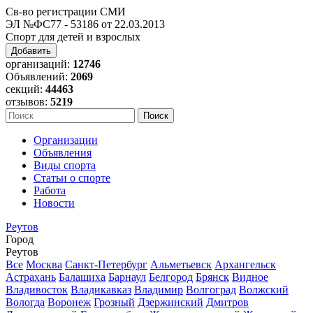
Св-во регистрации СМИ
ЭЛ №ФС77 - 53186 от 22.03.2013
Спорт для детей и взрослых
Добавить
организаций:
12746
Объявлений:
2069
секций:
44463
отзывов:
5219
Организации
Объявления
Виды спорта
Статьи о спорте
Работа
Новости
Реутов
Город
Реутов
Все
Москва
Санкт-Петербург
Альметьевск
Архангельск
Астрахань
Балашиха
Барнаул
Белгород
Брянск
Видное
Владивосток
Владикавказ
Владимир
Волгоград
Волжский
Вологда
Воронеж
Грозный
Дзержинский
Дмитров