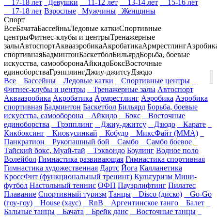
17-18 лет
Девушки
11-12 лет
13-14 лет
15-16 лет
17-18 лет
Взрослые
Мужчины
Женщины
Спорт
Все
Бачата
Бассейны
Ледовые катки
Спортивные
центры
Фитнес-клубы и центры
Тренажерные
залы
Автоспорт
Аквааэробика
Акробатика
Армрестлинг
Аэробик
спортивная
Бадминтон
Баскетбол
Бильярд
Борьба, боевые
искусства, самооборона
Айкидо
Бокс
Восточные
единоборства
Грэпплинг
Джиу-джитсу
Дзюдо
Все
Бассейны
Ледовые катки
Спортивные центры
Фитнес-клубы и центры
Тренажерные залы
Автоспорт
Аквааэробика
Акробатика
Армрестлинг
Аэробика
Аэробика
спортивная
Бадминтон
Баскетбол
Бильярд
Борьба, боевые
искусства, самооборона
Айкидо
Бокс
Восточные
единоборства
Грэпплинг
Джиу-джитсу
Дзюдо
Карате
Кикбоксинг
Киокусинкай
Кобудо
МиксФайт (ММА)
Панкратион
Рукопашный бой
Самбо
Самбо боевое
Тайский бокс, Муай-тай
Тэквондо
Боулинг
Водное поло
Волейбол
Гимнастика развивающая
Гимнастика спортивная
Гимнастика художественная
Дартс
Йога
Калланетика
КроссФит (функциональный тренинг)
Культуризм
Мини-
футбол
Настольный теннис
ОФП
Пауэрлифтинг
Пилатес
Плавание
Спортивный туризм
Танцы
Disco (диско)
Go-Go
(гоу-гоу)
House (хаус)
RnB
Аргентинское танго
Балет
Бальные танцы
Бачата
Брейк данс
Восточные танцы