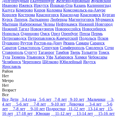
Долгопрудный
Екатеринбург
Железнодорожный
Жуковский
Иваново
Ижевск
Иркутск
Йошкар-Ола
Казань
Калининград
Калуга
Кемерово
Киров
Коломна
Комсомольск-на-Амуре
Королев
Кострома
Красногорск
Краснодар
Красноярск
Курган
Курск
Липецк
Лыткарино
Люберцы
Магнитогорск
Мурманск
Мытищи
Набережные Челны
Нефтекамск
Нижний Новгород
Нижний Тагил
Новокузнецк
Новороссийск
Новосибирск
Норильск
Одинцово
Омск
Орел
Оренбург
Пенза
Пермь
Петрозаводск
Петропавловск-Камчатский
Подольск
Псков
Пушкино
Реутов
Ростов-на-Дону
Рязань
Самара
Саранск
Саратов
Севастополь
Серпухов
Симферополь
Смоленск
Сочи
Ставрополь
Сургут
Таганрог
Тамбов
Тверь
Тольятти
Томск
Тула
Тюмень
Ульяновск
Уфа
Хабаровск
Химки
Чебоксары
Челябинск
Череповец
Щёлково
Юбилейный
Якутск
Ярославль
Район
Нет
Метро
Нет
Возраст
Все
Все
Дети
3-4 года
5-6 лет
7-8 лет
9-10 лет
Мальчики
3-
4 лет
5-6 лет
7-8 лет
9-10 лет
Девочки
3-4 лет
5-6
лет
7-8 лет
9-10 лет
Подростки
11-12 лет
13-14 лет
15-
16 лет
17-18 лет
Юноши
11-12 лет
13-14 лет
15-16 лет