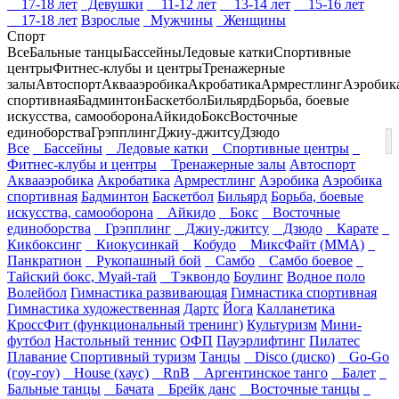
17-18 лет
Девушки
11-12 лет
13-14 лет
15-16 лет
17-18 лет
Взрослые
Мужчины
Женщины
Спорт
Все
Бальные танцы
Бассейны
Ледовые катки
Спортивные
центры
Фитнес-клубы и центры
Тренажерные
залы
Автоспорт
Аквааэробика
Акробатика
Армрестлинг
Аэробик
спортивная
Бадминтон
Баскетбол
Бильярд
Борьба, боевые
искусства, самооборона
Айкидо
Бокс
Восточные
единоборства
Грэпплинг
Джиу-джитсу
Дзюдо
Все
Бассейны
Ледовые катки
Спортивные центры
Фитнес-клубы и центры
Тренажерные залы
Автоспорт
Аквааэробика
Акробатика
Армрестлинг
Аэробика
Аэробика
спортивная
Бадминтон
Баскетбол
Бильярд
Борьба, боевые
искусства, самооборона
Айкидо
Бокс
Восточные
единоборства
Грэпплинг
Джиу-джитсу
Дзюдо
Карате
Кикбоксинг
Киокусинкай
Кобудо
МиксФайт (ММА)
Панкратион
Рукопашный бой
Самбо
Самбо боевое
Тайский бокс, Муай-тай
Тэквондо
Боулинг
Водное поло
Волейбол
Гимнастика развивающая
Гимнастика спортивная
Гимнастика художественная
Дартс
Йога
Калланетика
КроссФит (функциональный тренинг)
Культуризм
Мини-
футбол
Настольный теннис
ОФП
Пауэрлифтинг
Пилатес
Плавание
Спортивный туризм
Танцы
Disco (диско)
Go-Go
(гоу-гоу)
House (хаус)
RnB
Аргентинское танго
Балет
Бальные танцы
Бачата
Брейк данс
Восточные танцы