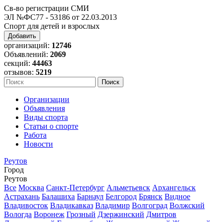
Св-во регистрации СМИ
ЭЛ №ФС77 - 53186 от 22.03.2013
Спорт для детей и взрослых
Добавить
организаций:
12746
Объявлений:
2069
секций:
44463
отзывов:
5219
Организации
Объявления
Виды спорта
Статьи о спорте
Работа
Новости
Реутов
Город
Реутов
Все
Москва
Санкт-Петербург
Альметьевск
Архангельск
Астрахань
Балашиха
Барнаул
Белгород
Брянск
Видное
Владивосток
Владикавказ
Владимир
Волгоград
Волжский
Вологда
Воронеж
Грозный
Дзержинский
Дмитров