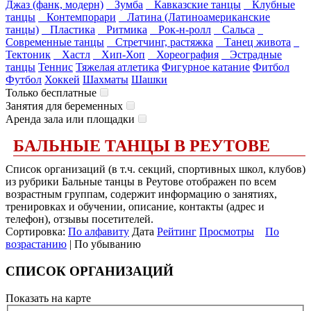
Джаз (фанк, модерн)
Зумба
Кавказские танцы
Клубные
танцы
Контемпорари
Латина (Латиноамериканские
танцы)
Пластика
Ритмика
Рок-н-ролл
Сальса
Современные танцы
Стретчинг, растяжка
Танец живота
Тектоник
Хастл
Хип-Хоп
Хореография
Эстрадные
танцы
Теннис
Тяжелая атлетика
Фигурное катание
Фитбол
Футбол
Хоккей
Шахматы
Шашки
Только бесплатные
Занятия для беременных
Аренда зала или площадки
БАЛЬНЫЕ ТАНЦЫ В РЕУТОВЕ
Список организаций (в т.ч. секций, спортивных школ, клубов)
из рубрики Бальные танцы в Реутове отображен по всем
возрастным группам, содержит информацию о занятиях,
тренировках и обучении, описание, контакты (адрес и
телефон), отзывы посетителей.
Сортировка:
По алфавиту
Дата
Рейтинг
Просмотры
По
возрастанию
| По убыванию
СПИСОК ОРГАНИЗАЦИЙ
Показать на карте