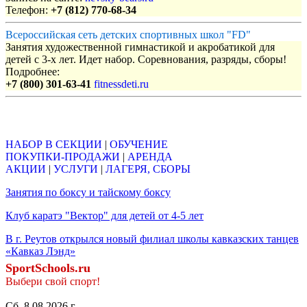
Телефон:
+7 (812) 770-68-34
Всероссийская сеть детских спортивных школ "FD"
Занятия художественной гимнастикой и акробатикой для
детей с 3-х лет. Идет набор. Соревнования, разряды, сборы!
Подробнее:
+7 (800) 301-63-41
fitnessdeti.ru
Объявления
НАБОР В СЕКЦИИ
|
ОБУЧЕНИЕ
ПОКУПКИ-ПРОДАЖИ
|
АРЕНДА
АКЦИИ
|
УСЛУГИ
|
ЛАГЕРЯ, СБОРЫ
Занятия по боксу и тайскому боксу
Клуб каратэ "Вектор" для детей от 4-5 лет
В г. Реутов открылся новый филиал школы кавказских танцев
«Кавказ Лэнд»
SportSchools.ru
Выбери свой спорт!
Сб, 8.08.2026 г.