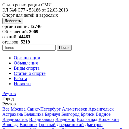
Св-во регистрации СМИ
ЭЛ №ФС77 - 53186 от 22.03.2013
Спорт для детей и взрослых
Добавить
организаций:
12746
Объявлений:
2069
секций:
44463
отзывов:
5219
Организации
Объявления
Виды спорта
Статьи о спорте
Работа
Новости
Реутов
Город
Реутов
Все
Москва
Санкт-Петербург
Альметьевск
Архангельск
Астрахань
Балашиха
Барнаул
Белгород
Брянск
Видное
Владивосток
Владикавказ
Владимир
Волгоград
Волжский
Вологда
Воронеж
Грозный
Дзержинский
Дмитров