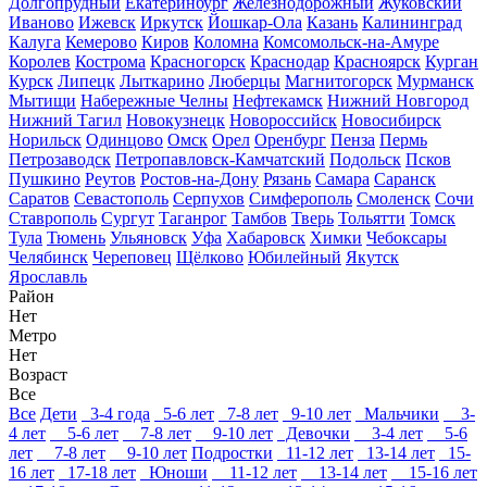
Долгопрудный
Екатеринбург
Железнодорожный
Жуковский
Иваново
Ижевск
Иркутск
Йошкар-Ола
Казань
Калининград
Калуга
Кемерово
Киров
Коломна
Комсомольск-на-Амуре
Королев
Кострома
Красногорск
Краснодар
Красноярск
Курган
Курск
Липецк
Лыткарино
Люберцы
Магнитогорск
Мурманск
Мытищи
Набережные Челны
Нефтекамск
Нижний Новгород
Нижний Тагил
Новокузнецк
Новороссийск
Новосибирск
Норильск
Одинцово
Омск
Орел
Оренбург
Пенза
Пермь
Петрозаводск
Петропавловск-Камчатский
Подольск
Псков
Пушкино
Реутов
Ростов-на-Дону
Рязань
Самара
Саранск
Саратов
Севастополь
Серпухов
Симферополь
Смоленск
Сочи
Ставрополь
Сургут
Таганрог
Тамбов
Тверь
Тольятти
Томск
Тула
Тюмень
Ульяновск
Уфа
Хабаровск
Химки
Чебоксары
Челябинск
Череповец
Щёлково
Юбилейный
Якутск
Ярославль
Район
Нет
Метро
Нет
Возраст
Все
Все
Дети
3-4 года
5-6 лет
7-8 лет
9-10 лет
Мальчики
3-
4 лет
5-6 лет
7-8 лет
9-10 лет
Девочки
3-4 лет
5-6
лет
7-8 лет
9-10 лет
Подростки
11-12 лет
13-14 лет
15-
16 лет
17-18 лет
Юноши
11-12 лет
13-14 лет
15-16 лет