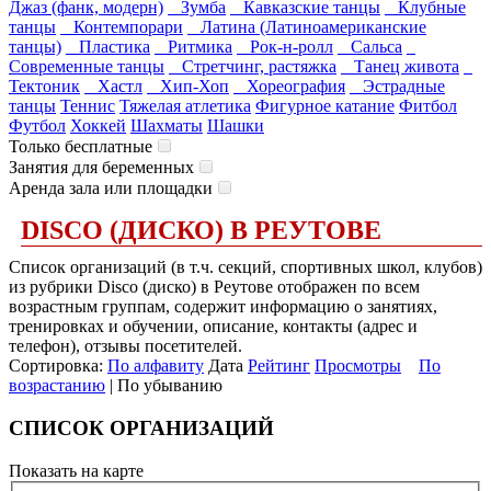
Джаз (фанк, модерн)
Зумба
Кавказские танцы
Клубные
танцы
Контемпорари
Латина (Латиноамериканские
танцы)
Пластика
Ритмика
Рок-н-ролл
Сальса
Современные танцы
Стретчинг, растяжка
Танец живота
Тектоник
Хастл
Хип-Хоп
Хореография
Эстрадные
танцы
Теннис
Тяжелая атлетика
Фигурное катание
Фитбол
Футбол
Хоккей
Шахматы
Шашки
Только бесплатные
Занятия для беременных
Аренда зала или площадки
DISCO (ДИСКО) В РЕУТОВЕ
Список организаций (в т.ч. секций, спортивных школ, клубов)
из рубрики Disco (диско) в Реутове отображен по всем
возрастным группам, содержит информацию о занятиях,
тренировках и обучении, описание, контакты (адрес и
телефон), отзывы посетителей.
Сортировка:
По алфавиту
Дата
Рейтинг
Просмотры
По
возрастанию
| По убыванию
СПИСОК ОРГАНИЗАЦИЙ
Показать на карте