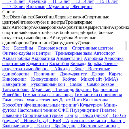
17-18 лет
Девушки
11-12 лет
13-14 лет
15-16 лет
17-18 лет
Взрослые
Мужчины
Женщины
Спорт
Все
Disco (диско)
Бассейны
Ледовые катки
Спортивные
центры
Фитнес-клубы и центры
Тренажерные
залы
Автоспорт
Аквааэробика
Акробатика
Армрестлинг
Аэробик
спортивная
Бадминтон
Баскетбол
Бильярд
Борьба, боевые
искусства, самооборона
Айкидо
Бокс
Восточные
единоборства
Грэпплинг
Джиу-джитсу
Дзюдо
Все
Бассейны
Ледовые катки
Спортивные центры
Фитнес-клубы и центры
Тренажерные залы
Автоспорт
Аквааэробика
Акробатика
Армрестлинг
Аэробика
Аэробика
спортивная
Бадминтон
Баскетбол
Бильярд
Борьба, боевые
искусства, самооборона
Айкидо
Бокс
Восточные
единоборства
Грэпплинг
Джиу-джитсу
Дзюдо
Карате
Кикбоксинг
Киокусинкай
Кобудо
МиксФайт (ММА)
Панкратион
Рукопашный бой
Самбо
Самбо боевое
Тайский бокс, Муай-тай
Тэквондо
Боулинг
Водное поло
Волейбол
Гимнастика развивающая
Гимнастика спортивная
Гимнастика художественная
Дартс
Йога
Калланетика
КроссФит (функциональный тренинг)
Культуризм
Мини-
футбол
Настольный теннис
ОФП
Пауэрлифтинг
Пилатес
Плавание
Спортивный туризм
Танцы
Disco (диско)
Go-Go
(гоу-гоу)
House (хаус)
RnB
Аргентинское танго
Балет
Бальные танцы
Бачата
Брейк данс
Восточные танцы