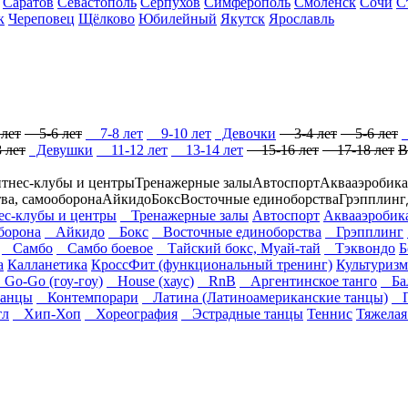
Саратов
Севастополь
Серпухов
Симферополь
Смоленск
Сочи
С
к
Череповец
Щёлково
Юбилейный
Якутск
Ярославль
лет
5-6 лет
7-8 лет
9-10 лет
Девочки
3-4 лет
5-6 лет
 лет
Девушки
11-12 лет
13-14 лет
15-16 лет
17-18 лет
В
тнес-клубы и центры
Тренажерные залы
Автоспорт
Аквааэробика
тва, самооборона
Айкидо
Бокс
Восточные единоборства
Грэпплинг
-клубы и центры
Тренажерные залы
Автоспорт
Аквааэробик
оборона
Айкидо
Бокс
Восточные единоборства
Грэпплинг
Самбо
Самбо боевое
Тайский бокс, Муай-тай
Тэквондо
Б
а
Калланетика
КроссФит (функциональный тренинг)
Культуризм
Go-Go (гоу-гоу)
House (хаус)
RnB
Аргентинское танго
Бал
анцы
Контемпорари
Латина (Латиноамериканские танцы)
П
л
Хип-Хоп
Хореография
Эстрадные танцы
Теннис
Тяжелая