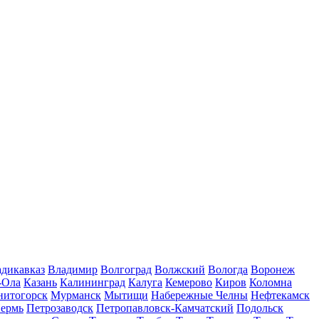
дикавказ
Владимир
Волгоград
Волжский
Вологда
Воронеж
-Ола
Казань
Калининград
Калуга
Кемерово
Киров
Коломна
нитогорск
Мурманск
Мытищи
Набережные Челны
Нефтекамск
ермь
Петрозаводск
Петропавловск-Камчатский
Подольск