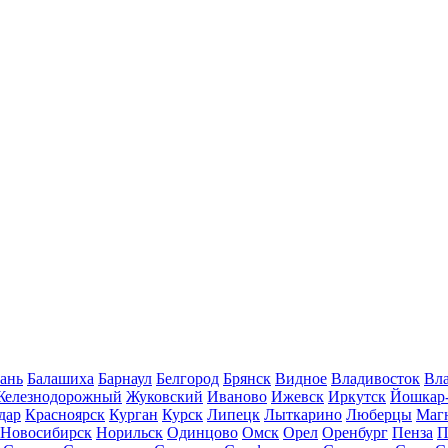
ань
Балашиха
Барнаул
Белгород
Брянск
Видное
Владивосток
Вла
Железнодорожный
Жуковский
Иваново
Ижевск
Иркутск
Йошкар
дар
Красноярск
Курган
Курск
Липецк
Лыткарино
Люберцы
Маг
Новосибирск
Норильск
Одинцово
Омск
Орел
Оренбург
Пенза
П