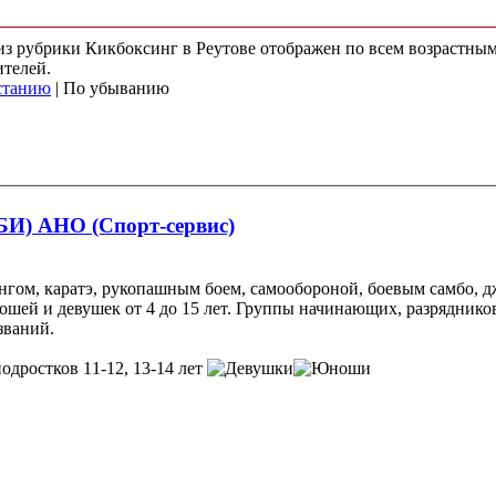
 из рубрики Кикбоксинг в Реутове отображен по всем возрастны
ителей.
станию
| По убыванию
БИ) АНО (Спорт-сервис)
м, каратэ, рукопашным боем, самообороной, боевым самбо, дж
шей и девушек от 4 до 15 лет. Группы начинающих, разрядников
званий.
подростков 11-12, 13-14 лет