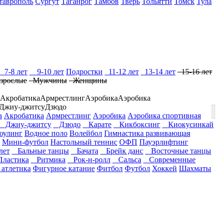
таврополь
Сургут
Таганрог
Тамбов
Тверь
Тольятти
Томск
Тула
7-8 лет
9-10 лет
Подростки
11-12 лет
13-14 лет
15-16 лет
зрослые
Мужчины
Женщины
Акробатика
Армрестлинг
Аэробика
Аэробика
Джиу-джитсу
Дзюдо
а
Акробатика
Армрестлинг
Аэробика
Аэробика спортивная
Джиу-джитсу
Дзюдо
Карате
Кикбоксинг
Киокусинкай
оулинг
Водное поло
Волейбол
Гимнастика развивающая
Мини-футбол
Настольный теннис
ОФП
Пауэрлифтинг
ет
Бальные танцы
Бачата
Брейк данс
Восточные танцы
ластика
Ритмика
Рок-н-ролл
Сальса
Современные
 атлетика
Фигурное катание
Фитбол
Футбол
Хоккей
Шахматы