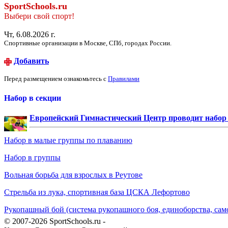
SportSchools.ru
Выбери свой спорт!
Чт, 6.08.2026 г.
Спортивные организации в Москве, СПб, городах России.
Добавить
Перед размещением ознакомьтесь с
Правилами
Набор в секции
Европейский Гимнастический Центр проводит набор д
Набор в малые группы по плаванию
Набор в группы
Вольная борьба для взрослых в Реутове
Стрельба из лука, спортивная база ЦСКА Лефортово
Рукопашный бой (система рукопашного боя, единоборства, сам
© 2007-2026 SportSchools.ru -