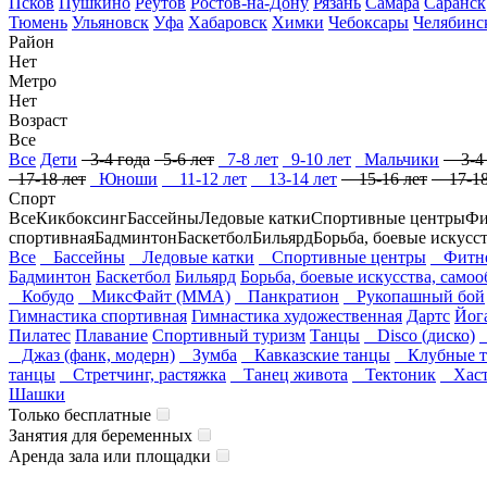
Псков
Пушкино
Реутов
Ростов-на-Дону
Рязань
Самара
Саранск
Тюмень
Ульяновск
Уфа
Хабаровск
Химки
Чебоксары
Челябинс
Район
Нет
Метро
Нет
Возраст
Все
Все
Дети
3-4 года
5-6 лет
7-8 лет
9-10 лет
Мальчики
3-4 
17-18 лет
Юноши
11-12 лет
13-14 лет
15-16 лет
17-18
Спорт
Все
Кикбоксинг
Бассейны
Ледовые катки
Спортивные центры
Фи
спортивная
Бадминтон
Баскетбол
Бильярд
Борьба, боевые искусс
Все
Бассейны
Ледовые катки
Спортивные центры
Фитнес
Бадминтон
Баскетбол
Бильярд
Борьба, боевые искусства, само
Кобудо
МиксФайт (ММА)
Панкратион
Рукопашный бой
Гимнастика спортивная
Гимнастика художественная
Дартс
Йог
Пилатес
Плавание
Спортивный туризм
Танцы
Disco (диско)
Джаз (фанк, модерн)
Зумба
Кавказские танцы
Клубные т
танцы
Стретчинг, растяжка
Танец живота
Тектоник
Хаст
Шашки
Только бесплатные
Занятия для беременных
Аренда зала или площадки