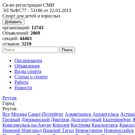
Св-во регистрации СМИ
ЭЛ №ФС77 - 53186 от 22.03.2013
Спорт для детей и взрослых
Добавить
организаций:
12743
Объявлений:
2069
секций:
44463
отзывов:
5219
Организации
Объявления
Виды спорта
Статьи о спорте
Работа
Новости
Реутов
Город
Реутов
Все
Москва
Санкт-Петербург
Альметьевск
Архангельск
Астрах
Грозный
Дзержинский
Дмитров
Долгопрудный
Екатеринбург
Комсомольск-на-Амуре
Королев
Кострома
Красногорск
Красно
Нижний Новгород
Нижний Тагил
Новокузнецк
Новороссийск