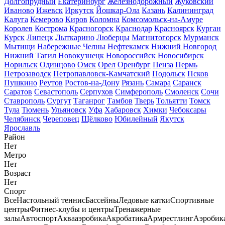
Долгопрудный
Екатеринбург
Железнодорожный
Жуковский
Иваново
Ижевск
Иркутск
Йошкар-Ола
Казань
Калининград
Калуга
Кемерово
Киров
Коломна
Комсомольск-на-Амуре
Королев
Кострома
Красногорск
Краснодар
Красноярск
Курган
Курск
Липецк
Лыткарино
Люберцы
Магнитогорск
Мурманск
Мытищи
Набережные Челны
Нефтекамск
Нижний Новгород
Нижний Тагил
Новокузнецк
Новороссийск
Новосибирск
Норильск
Одинцово
Омск
Орел
Оренбург
Пенза
Пермь
Петрозаводск
Петропавловск-Камчатский
Подольск
Псков
Пушкино
Реутов
Ростов-на-Дону
Рязань
Самара
Саранск
Саратов
Севастополь
Серпухов
Симферополь
Смоленск
Сочи
Ставрополь
Сургут
Таганрог
Тамбов
Тверь
Тольятти
Томск
Тула
Тюмень
Ульяновск
Уфа
Хабаровск
Химки
Чебоксары
Челябинск
Череповец
Щёлково
Юбилейный
Якутск
Ярославль
Район
Нет
Метро
Нет
Возраст
Нет
Спорт
Все
Настольный теннис
Бассейны
Ледовые катки
Спортивные
центры
Фитнес-клубы и центры
Тренажерные
залы
Автоспорт
Аквааэробика
Акробатика
Армрестлинг
Аэробик