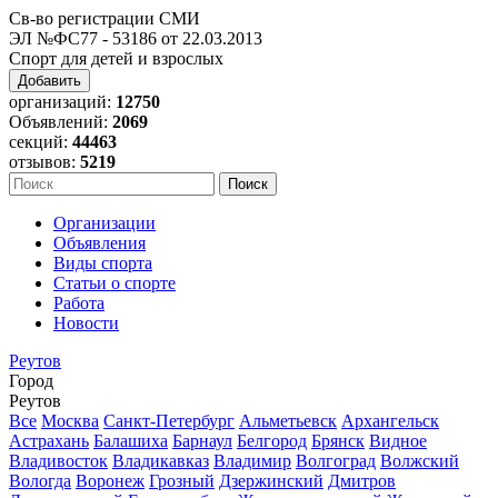
Св-во регистрации СМИ
ЭЛ №ФС77 - 53186 от 22.03.2013
Спорт для детей и взрослых
Добавить
организаций:
12750
Объявлений:
2069
секций:
44463
отзывов:
5219
Организации
Объявления
Виды спорта
Статьи о спорте
Работа
Новости
Реутов
Город
Реутов
Все
Москва
Санкт-Петербург
Альметьевск
Архангельск
Астрахань
Балашиха
Барнаул
Белгород
Брянск
Видное
Владивосток
Владикавказ
Владимир
Волгоград
Волжский
Вологда
Воронеж
Грозный
Дзержинский
Дмитров