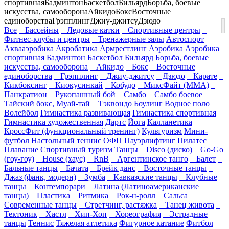
спортивная
Бадминтон
Баскетбол
Бильярд
Борьба, боевые
искусства, самооборона
Айкидо
Бокс
Восточные
единоборства
Грэпплинг
Джиу-джитсу
Дзюдо
Все
Бассейны
Ледовые катки
Спортивные центры
Фитнес-клубы и центры
Тренажерные залы
Автоспорт
Аквааэробика
Акробатика
Армрестлинг
Аэробика
Аэробика
спортивная
Бадминтон
Баскетбол
Бильярд
Борьба, боевые
искусства, самооборона
Айкидо
Бокс
Восточные
единоборства
Грэпплинг
Джиу-джитсу
Дзюдо
Карате
Кикбоксинг
Киокусинкай
Кобудо
МиксФайт (ММА)
Панкратион
Рукопашный бой
Самбо
Самбо боевое
Тайский бокс, Муай-тай
Тэквондо
Боулинг
Водное поло
Волейбол
Гимнастика развивающая
Гимнастика спортивная
Гимнастика художественная
Дартс
Йога
Калланетика
КроссФит (функциональный тренинг)
Культуризм
Мини-
футбол
Настольный теннис
ОФП
Пауэрлифтинг
Пилатес
Плавание
Спортивный туризм
Танцы
Disco (диско)
Go-Go
(гоу-гоу)
House (хаус)
RnB
Аргентинское танго
Балет
Бальные танцы
Бачата
Брейк данс
Восточные танцы
Джаз (фанк, модерн)
Зумба
Кавказские танцы
Клубные
танцы
Контемпорари
Латина (Латиноамериканские
танцы)
Пластика
Ритмика
Рок-н-ролл
Сальса
Современные танцы
Стретчинг, растяжка
Танец живота
Тектоник
Хастл
Хип-Хоп
Хореография
Эстрадные
танцы
Теннис
Тяжелая атлетика
Фигурное катание
Фитбол