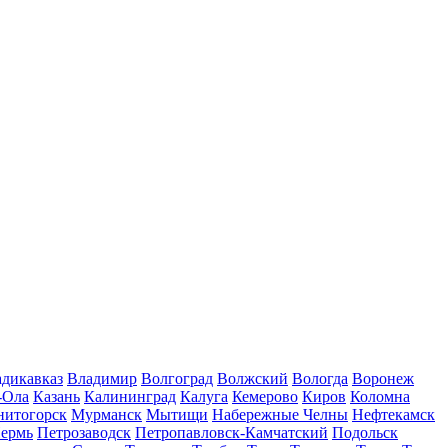
дикавказ
Владимир
Волгоград
Волжский
Вологда
Воронеж
-Ола
Казань
Калининград
Калуга
Кемерово
Киров
Коломна
нитогорск
Мурманск
Мытищи
Набережные Челны
Нефтекамск
ермь
Петрозаводск
Петропавловск-Камчатский
Подольск