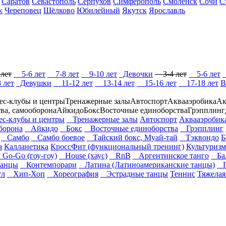
Саратов
Севастополь
Серпухов
Симферополь
Смоленск
Сочи
С
к
Череповец
Щёлково
Юбилейный
Якутск
Ярославль
лет
5-6 лет
7-8 лет
9-10 лет
Девочки
3-4 лет
5-6 лет
 лет
Девушки
11-12 лет
13-14 лет
15-16 лет
17-18 лет
В
ес-клубы и центры
Тренажерные залы
Автоспорт
Аквааэробика
Ак
тва, самооборона
Айкидо
Бокс
Восточные единоборства
Грэпплинг
-клубы и центры
Тренажерные залы
Автоспорт
Аквааэробик
оборона
Айкидо
Бокс
Восточные единоборства
Грэпплинг
Самбо
Самбо боевое
Тайский бокс, Муай-тай
Тэквондо
Б
а
Калланетика
КроссФит (функциональный тренинг)
Культуризм
Go-Go (гоу-гоу)
House (хаус)
RnB
Аргентинское танго
Бал
анцы
Контемпорари
Латина (Латиноамериканские танцы)
П
л
Хип-Хоп
Хореография
Эстрадные танцы
Теннис
Тяжелая