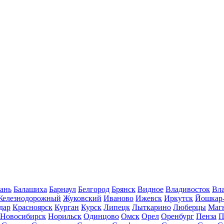
ань
Балашиха
Барнаул
Белгород
Брянск
Видное
Владивосток
Вла
Железнодорожный
Жуковский
Иваново
Ижевск
Иркутск
Йошкар
дар
Красноярск
Курган
Курск
Липецк
Лыткарино
Люберцы
Маг
Новосибирск
Норильск
Одинцово
Омск
Орел
Оренбург
Пенза
П