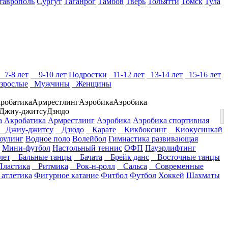
таврополь
Сургут
Таганрог
Тамбов
Тверь
Тольятти
Томск
Тула
7-8 лет
9-10 лет
Подростки
11-12 лет
13-14 лет
15-16 лет
зрослые
Мужчины
Женщины
робатика
Армрестлинг
Аэробика
Аэробика
Джиу-джитсу
Дзюдо
а
Акробатика
Армрестлинг
Аэробика
Аэробика спортивная
Джиу-джитсу
Дзюдо
Карате
Кикбоксинг
Киокусинкай
оулинг
Водное поло
Волейбол
Гимнастика развивающая
Мини-футбол
Настольный теннис
ОФП
Пауэрлифтинг
ет
Бальные танцы
Бачата
Брейк данс
Восточные танцы
ластика
Ритмика
Рок-н-ролл
Сальса
Современные
 атлетика
Фигурное катание
Фитбол
Футбол
Хоккей
Шахматы