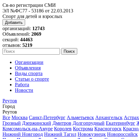
Св-во регистрации СМИ
ЭЛ №ФС77 - 53186 от 22.03.2013
Спорт для детей и взрослых
Добавить
организаций:
12743
Объявлений:
2069
секций:
44463
отзывов:
5219
Организации
Объявления
Виды спорта
Статьи о спорте
Работа
Новости
Реутов
Город
Реутов
Все
Москва
Санкт-Петербург
Альметьевск
Архангельск
Астрах
Грозный
Дзержинский
Дмитров
Долгопрудный
Екатеринбург
Комсомольск-на-Амуре
Королев
Кострома
Красногорск
Красно
Нижний Новгород
Нижний Тагил
Новокузнецк
Новороссийск