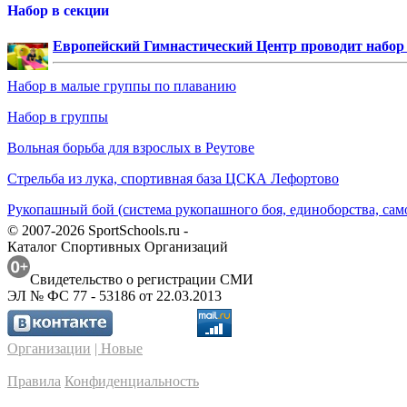
Набор в секции
Европейский Гимнастический Центр проводит набор д
Набор в малые группы по плаванию
Набор в группы
Вольная борьба для взрослых в Реутове
Стрельба из лука, спортивная база ЦСКА Лефортово
Рукопашный бой (система рукопашного боя, единоборства, сам
© 2007-2026 SportSchools.ru -
Каталог Спортивных Организаций
Свидетельство о регистрации СМИ
ЭЛ № ФС 77 - 53186 от 22.03.2013
Организации
| Новые
Правила
Конфиденциальность