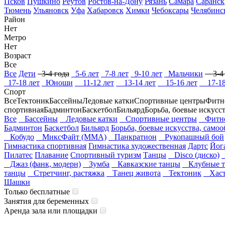
Псков
Пушкино
Реутов
Ростов-на-Дону
Рязань
Самара
Саранск
Тюмень
Ульяновск
Уфа
Хабаровск
Химки
Чебоксары
Челябинс
Район
Нет
Метро
Нет
Возраст
Все
Все
Дети
3-4 года
5-6 лет
7-8 лет
9-10 лет
Мальчики
3-4 
17-18 лет
Юноши
11-12 лет
13-14 лет
15-16 лет
17-18
Спорт
Все
Тектоник
Бассейны
Ледовые катки
Спортивные центры
Фитн
спортивная
Бадминтон
Баскетбол
Бильярд
Борьба, боевые искусс
Все
Бассейны
Ледовые катки
Спортивные центры
Фитнес
Бадминтон
Баскетбол
Бильярд
Борьба, боевые искусства, само
Кобудо
МиксФайт (ММА)
Панкратион
Рукопашный бой
Гимнастика спортивная
Гимнастика художественная
Дартс
Йог
Пилатес
Плавание
Спортивный туризм
Танцы
Disco (диско)
Джаз (фанк, модерн)
Зумба
Кавказские танцы
Клубные т
танцы
Стретчинг, растяжка
Танец живота
Тектоник
Хаст
Шашки
Только бесплатные
Занятия для беременных
Аренда зала или площадки