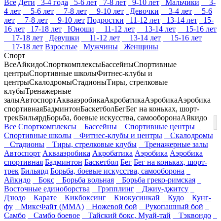
Все
Дети
3-4 года
5-6 лет
7-8 лет
9-10 лет
Мальчики
3-
4 лет
5-6 лет
7-8 лет
9-10 лет
Девочки
3-4 лет
5-6
лет
7-8 лет
9-10 лет
Подростки
11-12 лет
13-14 лет
15-
16 лет
17-18 лет
Юноши
11-12 лет
13-14 лет
15-16 лет
17-18 лет
Девушки
11-12 лет
13-14 лет
15-16 лет
17-18 лет
Взрослые
Мужчины
Женщины
Спорт
Все
Айкидо
Спорткомплексы
Бассейны
Спортивные
центры
Спортивные школы
Фитнес-клубы и
центры
Скалодромы
Стадионы
Тиры, стрелковые
клубы
Тренажерные
залы
Автоспорт
Аквааэробика
Акробатика
Аэробика
Аэробика
спортивная
Бадминтон
Баскетбол
Бег
Бег на коньках, шорт-
трек
Бильярд
Борьба, боевые искусства, самооборона
Айкидо
Все
Спорткомплексы
Бассейны
Спортивные центры
Спортивные школы
Фитнес-клубы и центры
Скалодромы
Стадионы
Тиры, стрелковые клубы
Тренажерные залы
Автоспорт
Аквааэробика
Акробатика
Аэробика
Аэробика
спортивная
Бадминтон
Баскетбол
Бег
Бег на коньках, шорт-
трек
Бильярд
Борьба, боевые искусства, самооборона
Айкидо
Бокс
Борьба вольная
Борьба греко-римская
Восточные единоборства
Грэпплинг
Джиу-джитсу
Дзюдо
Карате
Кикбоксинг
Киокусинкай
Кудо
Кунг-
фу
МиксФайт (ММА)
Ножевой бой
Рукопашный бой
Самбо
Самбо боевое
Тайский бокс, Муай-тай
Тэквондо