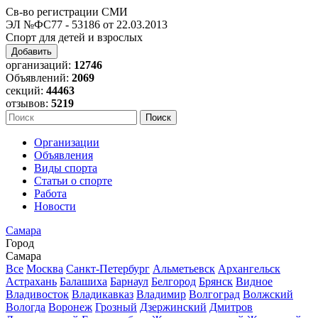
Св-во регистрации СМИ
ЭЛ №ФС77 - 53186 от 22.03.2013
Спорт для детей и взрослых
Добавить
организаций:
12746
Объявлений:
2069
секций:
44463
отзывов:
5219
Организации
Объявления
Виды спорта
Статьи о спорте
Работа
Новости
Самара
Город
Самара
Все
Москва
Санкт-Петербург
Альметьевск
Архангельск
Астрахань
Балашиха
Барнаул
Белгород
Брянск
Видное
Владивосток
Владикавказ
Владимир
Волгоград
Волжский
Вологда
Воронеж
Грозный
Дзержинский
Дмитров