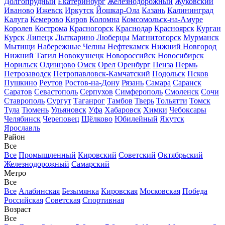
Долгопрудный
Екатеринбург
Железнодорожный
Жуковский
Иваново
Ижевск
Иркутск
Йошкар-Ола
Казань
Калининград
Калуга
Кемерово
Киров
Коломна
Комсомольск-на-Амуре
Королев
Кострома
Красногорск
Краснодар
Красноярск
Курган
Курск
Липецк
Лыткарино
Люберцы
Магнитогорск
Мурманск
Мытищи
Набережные Челны
Нефтекамск
Нижний Новгород
Нижний Тагил
Новокузнецк
Новороссийск
Новосибирск
Норильск
Одинцово
Омск
Орел
Оренбург
Пенза
Пермь
Петрозаводск
Петропавловск-Камчатский
Подольск
Псков
Пушкино
Реутов
Ростов-на-Дону
Рязань
Самара
Саранск
Саратов
Севастополь
Серпухов
Симферополь
Смоленск
Сочи
Ставрополь
Сургут
Таганрог
Тамбов
Тверь
Тольятти
Томск
Тула
Тюмень
Ульяновск
Уфа
Хабаровск
Химки
Чебоксары
Челябинск
Череповец
Щёлково
Юбилейный
Якутск
Ярославль
Район
Все
Все
Промышленный
Кировский
Советский
Октябрьский
Железнодорожный
Самарский
Метро
Все
Все
Алабинская
Безымянка
Кировская
Московская
Победа
Российская
Советская
Спортивная
Возраст
Все