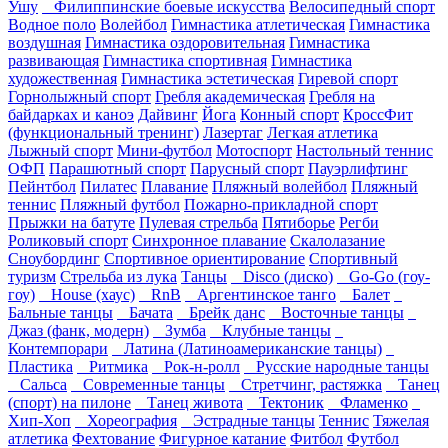
Ушу
Филиппинские боевые искусства
Велосипедный спорт
Водное поло
Волейбол
Гимнастика атлетическая
Гимнастика
воздушная
Гимнастика оздоровительная
Гимнастика
развивающая
Гимнастика спортивная
Гимнастика
художественная
Гимнастика эстетическая
Гиревой спорт
Горнолыжный спорт
Гребля академическая
Гребля на
байдарках и каноэ
Дайвинг
Йога
Конный спорт
КроссФит
(функциональный тренинг)
Лазертаг
Легкая атлетика
Лыжный спорт
Мини-футбол
Мотоспорт
Настольный теннис
ОФП
Парашютный спорт
Парусный спорт
Пауэрлифтинг
Пейнтбол
Пилатес
Плавание
Пляжный волейбол
Пляжный
теннис
Пляжный футбол
Пожарно-прикладной спорт
Прыжки на батуте
Пулевая стрельба
Пятиборье
Регби
Роликовый спорт
Синхронное плавание
Скалолазание
Сноубординг
Спортивное ориентирование
Спортивный
туризм
Стрельба из лука
Танцы
Disco (диско)
Go-Go (гоу-
гоу)
House (хаус)
RnB
Аргентинское танго
Балет
Бальные танцы
Бачата
Брейк данс
Восточные танцы
Джаз (фанк, модерн)
Зумба
Клубные танцы
Контемпорари
Латина (Латиноамериканские танцы)
Пластика
Ритмика
Рок-н-ролл
Русские народные танцы
Сальса
Современные танцы
Стретчинг, растяжка
Танец
(спорт) на пилоне
Танец живота
Тектоник
Фламенко
Хип-Хоп
Хореография
Эстрадные танцы
Теннис
Тяжелая
атлетика
Фехтование
Фигурное катание
Фитбол
Футбол