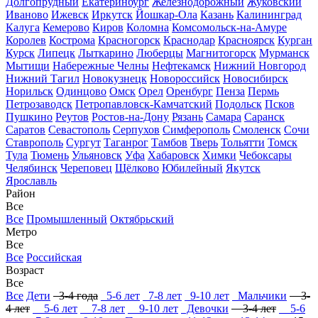
Долгопрудный
Екатеринбург
Железнодорожный
Жуковский
Иваново
Ижевск
Иркутск
Йошкар-Ола
Казань
Калининград
Калуга
Кемерово
Киров
Коломна
Комсомольск-на-Амуре
Королев
Кострома
Красногорск
Краснодар
Красноярск
Курган
Курск
Липецк
Лыткарино
Люберцы
Магнитогорск
Мурманск
Мытищи
Набережные Челны
Нефтекамск
Нижний Новгород
Нижний Тагил
Новокузнецк
Новороссийск
Новосибирск
Норильск
Одинцово
Омск
Орел
Оренбург
Пенза
Пермь
Петрозаводск
Петропавловск-Камчатский
Подольск
Псков
Пушкино
Реутов
Ростов-на-Дону
Рязань
Самара
Саранск
Саратов
Севастополь
Серпухов
Симферополь
Смоленск
Сочи
Ставрополь
Сургут
Таганрог
Тамбов
Тверь
Тольятти
Томск
Тула
Тюмень
Ульяновск
Уфа
Хабаровск
Химки
Чебоксары
Челябинск
Череповец
Щёлково
Юбилейный
Якутск
Ярославль
Район
Все
Все
Промышленный
Октябрьский
Метро
Все
Все
Российская
Возраст
Все
Все
Дети
3-4 года
5-6 лет
7-8 лет
9-10 лет
Мальчики
3-
4 лет
5-6 лет
7-8 лет
9-10 лет
Девочки
3-4 лет
5-6