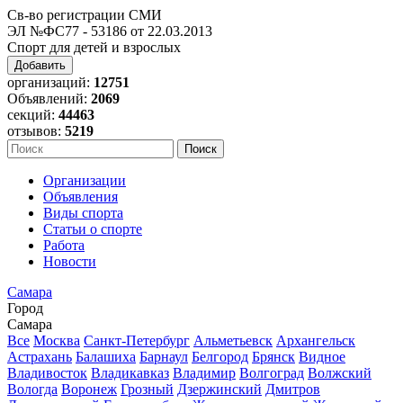
Св-во регистрации СМИ
ЭЛ №ФС77 - 53186 от 22.03.2013
Спорт для детей и взрослых
Добавить
организаций:
12751
Объявлений:
2069
секций:
44463
отзывов:
5219
Организации
Объявления
Виды спорта
Статьи о спорте
Работа
Новости
Самара
Город
Самара
Все
Москва
Санкт-Петербург
Альметьевск
Архангельск
Астрахань
Балашиха
Барнаул
Белгород
Брянск
Видное
Владивосток
Владикавказ
Владимир
Волгоград
Волжский
Вологда
Воронеж
Грозный
Дзержинский
Дмитров