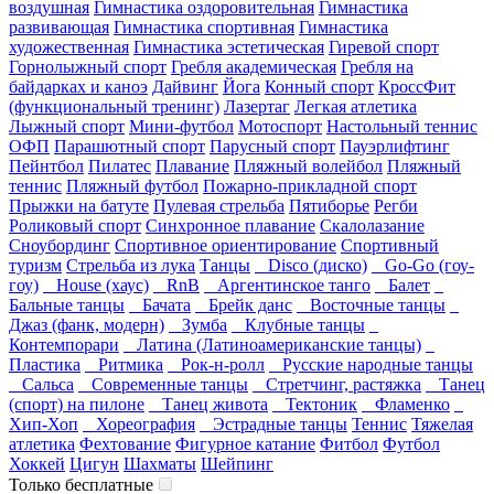
воздушная
Гимнастика оздоровительная
Гимнастика
развивающая
Гимнастика спортивная
Гимнастика
художественная
Гимнастика эстетическая
Гиревой спорт
Горнолыжный спорт
Гребля академическая
Гребля на
байдарках и каноэ
Дайвинг
Йога
Конный спорт
КроссФит
(функциональный тренинг)
Лазертаг
Легкая атлетика
Лыжный спорт
Мини-футбол
Мотоспорт
Настольный теннис
ОФП
Парашютный спорт
Парусный спорт
Пауэрлифтинг
Пейнтбол
Пилатес
Плавание
Пляжный волейбол
Пляжный
теннис
Пляжный футбол
Пожарно-прикладной спорт
Прыжки на батуте
Пулевая стрельба
Пятиборье
Регби
Роликовый спорт
Синхронное плавание
Скалолазание
Сноубординг
Спортивное ориентирование
Спортивный
туризм
Стрельба из лука
Танцы
Disco (диско)
Go-Go (гоу-
гоу)
House (хаус)
RnB
Аргентинское танго
Балет
Бальные танцы
Бачата
Брейк данс
Восточные танцы
Джаз (фанк, модерн)
Зумба
Клубные танцы
Контемпорари
Латина (Латиноамериканские танцы)
Пластика
Ритмика
Рок-н-ролл
Русские народные танцы
Сальса
Современные танцы
Стретчинг, растяжка
Танец
(спорт) на пилоне
Танец живота
Тектоник
Фламенко
Хип-Хоп
Хореография
Эстрадные танцы
Теннис
Тяжелая
атлетика
Фехтование
Фигурное катание
Фитбол
Футбол
Хоккей
Цигун
Шахматы
Шейпинг
Только бесплатные