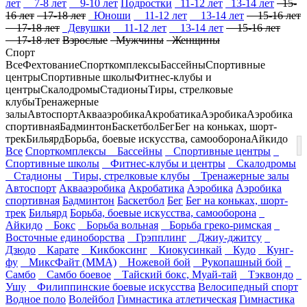
лет
7-8 лет
9-10 лет
Подростки
11-12 лет
13-14 лет
15-
16 лет
17-18 лет
Юноши
11-12 лет
13-14 лет
15-16 лет
17-18 лет
Девушки
11-12 лет
13-14 лет
15-16 лет
17-18 лет
Взрослые
Мужчины
Женщины
Спорт
Все
Фехтование
Спорткомплексы
Бассейны
Спортивные
центры
Спортивные школы
Фитнес-клубы и
центры
Скалодромы
Стадионы
Тиры, стрелковые
клубы
Тренажерные
залы
Автоспорт
Аквааэробика
Акробатика
Аэробика
Аэробика
спортивная
Бадминтон
Баскетбол
Бег
Бег на коньках, шорт-
трек
Бильярд
Борьба, боевые искусства, самооборона
Айкидо
Все
Спорткомплексы
Бассейны
Спортивные центры
Спортивные школы
Фитнес-клубы и центры
Скалодромы
Стадионы
Тиры, стрелковые клубы
Тренажерные залы
Автоспорт
Аквааэробика
Акробатика
Аэробика
Аэробика
спортивная
Бадминтон
Баскетбол
Бег
Бег на коньках, шорт-
трек
Бильярд
Борьба, боевые искусства, самооборона
Айкидо
Бокс
Борьба вольная
Борьба греко-римская
Восточные единоборства
Грэпплинг
Джиу-джитсу
Дзюдо
Карате
Кикбоксинг
Киокусинкай
Кудо
Кунг-
фу
МиксФайт (ММА)
Ножевой бой
Рукопашный бой
Самбо
Самбо боевое
Тайский бокс, Муай-тай
Тэквондо
Ушу
Филиппинские боевые искусства
Велосипедный спорт
Водное поло
Волейбол
Гимнастика атлетическая
Гимнастика