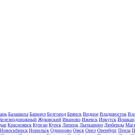
ань
Балашиха
Барнаул
Белгород
Брянск
Видное
Владивосток
Вла
Железнодорожный
Жуковский
Иваново
Ижевск
Иркутск
Йошкар
дар
Красноярск
Курган
Курск
Липецк
Лыткарино
Люберцы
Маг
Новосибирск
Норильск
Одинцово
Омск
Орел
Оренбург
Пенза
П