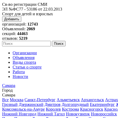
Св-во регистрации СМИ
ЭЛ №ФС77 - 53186 от 22.03.2013
Спорт для детей и взрослых
Добавить
организаций:
12743
Объявлений:
2069
секций:
44463
отзывов:
5219
Организации
Объявления
Виды спорта
Статьи о спорте
Работа
Новости
Самара
Город
Самара
Все
Москва
Санкт-Петербург
Альметьевск
Архангельск
Астрах
Грозный
Дзержинский
Дмитров
Долгопрудный
Екатеринбург
Комсомольск-на-Амуре
Королев
Кострома
Красногорск
Красно
Нижний Новгород
Нижний Тагил
Новокузнецк
Новороссийск