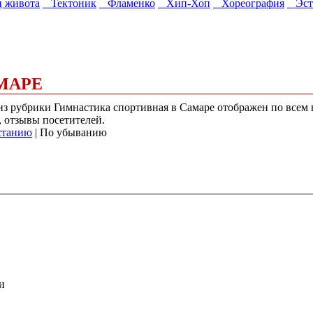
 живота
Тектоник
Фламенко
Хип-Хоп
Хореография
Эстр
МАРЕ
) из рубрики Гимнастика спортивная в Самаре отображен по всем
, отзывы посетителей.
станию
| По убыванию