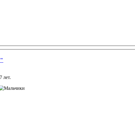
я"
 лет.