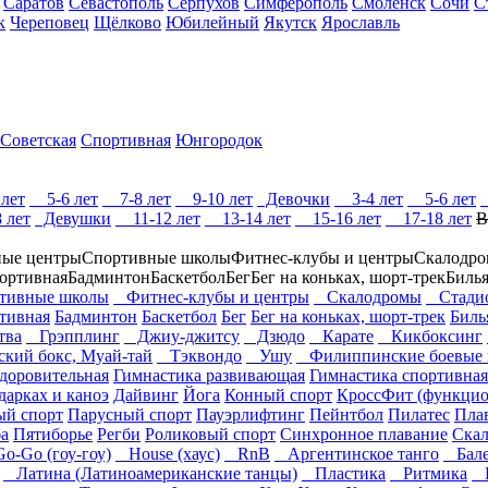
Саратов
Севастополь
Серпухов
Симферополь
Смоленск
Сочи
С
к
Череповец
Щёлково
Юбилейный
Якутск
Ярославль
Советская
Спортивная
Юнгородок
лет
5-6 лет
7-8 лет
9-10 лет
Девочки
3-4 лет
5-6 лет
 лет
Девушки
11-12 лет
13-14 лет
15-16 лет
17-18 лет
В
ые центры
Спортивные школы
Фитнес-клубы и центры
Скалодр
ортивная
Бадминтон
Баскетбол
Бег
Бег на коньках, шорт-трек
Биль
ивные школы
Фитнес-клубы и центры
Скалодромы
Стади
тивная
Бадминтон
Баскетбол
Бег
Бег на коньках, шорт-трек
Биль
тва
Грэпплинг
Джиу-джитсу
Дзюдо
Карате
Кикбоксинг
кий бокс, Муай-тай
Тэквондо
Ушу
Филиппинские боевые и
доровительная
Гимнастика развивающая
Гимнастика спортивная
дарках и каноэ
Дайвинг
Йога
Конный спорт
КроссФит (функцио
й спорт
Парусный спорт
Пауэрлифтинг
Пейнтбол
Пилатес
Пла
ба
Пятиборье
Регби
Роликовый спорт
Синхронное плавание
Скал
-Go (гоу-гоу)
House (хаус)
RnB
Аргентинское танго
Бале
Латина (Латиноамериканские танцы)
Пластика
Ритмика
Р