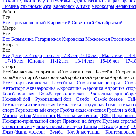
Псков
Пушкино
Реутов
Ростов-на-Дону
Рязань
Самара
Саранск
Тюмень
Ульяновск
Уфа
Хабаровск
Химки
Чебоксары
Челябинс
Район
Все
Все
Промышленный
Кировский
Советский
Октябрьский
Метро
Все
Все
Безымянка
Гагаринская
Кировская
Московская
Российская
Возраст
Все
Все
Дети
3-4 года
5-6 лет
7-8 лет
9-10 лет
Мальчики
3-4 
17-18 лет
Юноши
11-12 лет
13-14 лет
15-16 лет
17-18
Спорт
Все
Гимнастика спортивная
Спорткомплексы
Бассейны
Спортивн
залы
Автоспорт
Аквааэробика
Акробатика
Аэробика
Аэробика сп
Все
Спорткомплексы
Бассейны
Спортивные центры
Спорт
Автоспорт
Аквааэробика
Акробатика
Аэробика
Аэробика спор
Борьба вольная
Борьба греко-римская
Восточные единоборс
Ножевой бой
Рукопашный бой
Самбо
Самбо боевое
Тайс
Гимнастика атлетическая
Гимнастика воздушная
Гимнастика оз
спорт
Горнолыжный спорт
Гребля академическая
Гребля на бай
Мини-футбол
Мотоспорт
Настольный теннис
ОФП
Парашютны
Пожарно-прикладной спорт
Прыжки на батуте
Пулевая стрель
Спортивный туризм
Стрельба из лука
Танцы
Disco (диско)
Go
Джаз (фанк, модерн)
Зумба
Клубные танцы
Контемпорари