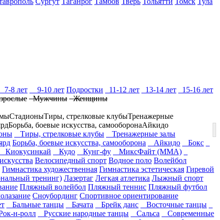
таврополь
Сургут
Таганрог
Тамбов
Тверь
Тольятти
Томск
Тула
7-8 лет
9-10 лет
Подростки
11-12 лет
13-14 лет
15-16 лет
зрослые
Мужчины
Женщины
омы
Стадионы
Тиры, стрелковые клубы
Тренажерные
ярд
Борьба, боевые искусства, самооборона
Айкидо
оны
Тиры, стрелковые клубы
Тренажерные залы
ярд
Борьба, боевые искусства, самооборона
Айкидо
Бокс
Киокусинкай
Кудо
Кунг-фу
МиксФайт (ММА)
скусства
Велосипедный спорт
Водное поло
Волейбол
Гимнастика художественная
Гимнастика эстетическая
Гиревой
нальный тренинг)
Лазертаг
Легкая атлетика
Лыжный спорт
вание
Пляжный волейбол
Пляжный теннис
Пляжный футбол
олазание
Сноубординг
Спортивное ориентирование
т
Бальные танцы
Бачата
Брейк данс
Восточные танцы
ок-н-ролл
Русские народные танцы
Сальса
Современные