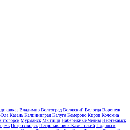
дикавказ
Владимир
Волгоград
Волжский
Вологда
Воронеж
-Ола
Казань
Калининград
Калуга
Кемерово
Киров
Коломна
нитогорск
Мурманск
Мытищи
Набережные Челны
Нефтекамск
ермь
Петрозаводск
Петропавловск-Камчатский
Подольск