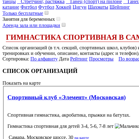
танцы
Стретчинг, растяжка
Танец (спорт) на пилоне
Танец
катание
Фитбол
Футбол
Хоккей
Цигун
Шахматы
Шейпинг
Только бесплатные
Занятия для беременных
Аренда зала или площадки
ГИМНАСТИКА СПОРТИВНАЯ В СА
Список организаций (в т.ч. секций, спортивных школ, клубов
тренировках и обучении, описание, контакты (адрес и телефон)
Сортировка:
По алфавиту
Дата
Рейтинг
Просмотры
По возра
СПИСОК ОРГАНИЗАЦИЙ
Показать на карте
Спортивный клуб «Элемент» (Московская)
Спортивная гимнастика, акробатика, прыжки на батутах.
Гимнастика спортивная
для детей 3-4, 5-6, 7-8 лет
Самара, Московское шоссе, 30
на карте