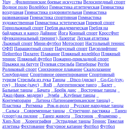
Ушу
Филиппинские боевые искусства
Велосипедный спорт
Водное поло
Волейбол
Гимнастика атлетическая
Гимнастика
воздушная
Гимнастика оздоровительная
Гимнастика
развивающая
Гимнастика спортивная
Гимнастика
художественная
Гимнастика эстетическая
Гиревой спорт
Горнолыжный спорт
Гребля академическая
Гребля на
байдарках и каноэ
Дайвинг
Йога
Конный спорт
КроссФит
(функциональный тренинг)
Лазертаг
Легкая атлетика
Лыжный спорт
Мини-футбол
Мотоспорт
Настольный теннис
ОФП
Парашютный спорт
Парусный спорт
Пауэрлифтинг
Пейнтбол
Пилатес
Плавание
Пляжный волейбол
Пляжный
теннис
Пляжный футбол
Пожарно-прикладной спорт
Прыжки на батуте
Пулевая стрельба
Пятиборье
Регби
Роликовый спорт
Синхронное плавание
Скалолазание
Сноубординг
Спортивное ориентирование
Спортивный
туризм
Стрельба из лука
Танцы
Disco (диско)
Go-Go (гоу-
гоу)
House (хаус)
RnB
Аргентинское танго
Балет
Бальные танцы
Бачата
Брейк данс
Восточные танцы
Джаз (фанк, модерн)
Зумба
Клубные танцы
Контемпорари
Латина (Латиноамериканские танцы)
Пластика
Ритмика
Рок-н-ролл
Русские народные танцы
Сальса
Современные танцы
Стретчинг, растяжка
Танец
(спорт) на пилоне
Танец живота
Тектоник
Фламенко
Хип-Хоп
Хореография
Эстрадные танцы
Теннис
Тяжелая
атлетика
Фехтование
Фигурное катание
Фитбол
Футбол