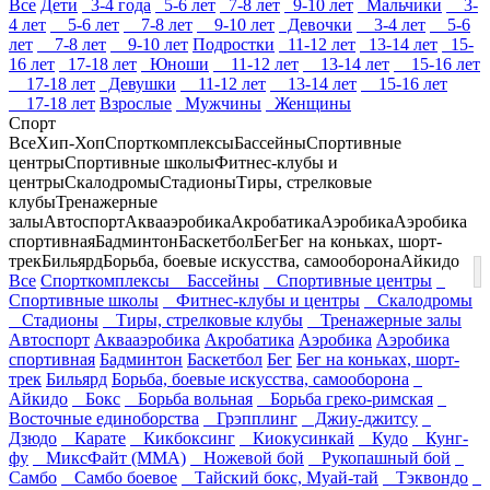
Все
Дети
3-4 года
5-6 лет
7-8 лет
9-10 лет
Мальчики
3-
4 лет
5-6 лет
7-8 лет
9-10 лет
Девочки
3-4 лет
5-6
лет
7-8 лет
9-10 лет
Подростки
11-12 лет
13-14 лет
15-
16 лет
17-18 лет
Юноши
11-12 лет
13-14 лет
15-16 лет
17-18 лет
Девушки
11-12 лет
13-14 лет
15-16 лет
17-18 лет
Взрослые
Мужчины
Женщины
Спорт
Все
Хип-Хоп
Спорткомплексы
Бассейны
Спортивные
центры
Спортивные школы
Фитнес-клубы и
центры
Скалодромы
Стадионы
Тиры, стрелковые
клубы
Тренажерные
залы
Автоспорт
Аквааэробика
Акробатика
Аэробика
Аэробика
спортивная
Бадминтон
Баскетбол
Бег
Бег на коньках, шорт-
трек
Бильярд
Борьба, боевые искусства, самооборона
Айкидо
Все
Спорткомплексы
Бассейны
Спортивные центры
Спортивные школы
Фитнес-клубы и центры
Скалодромы
Стадионы
Тиры, стрелковые клубы
Тренажерные залы
Автоспорт
Аквааэробика
Акробатика
Аэробика
Аэробика
спортивная
Бадминтон
Баскетбол
Бег
Бег на коньках, шорт-
трек
Бильярд
Борьба, боевые искусства, самооборона
Айкидо
Бокс
Борьба вольная
Борьба греко-римская
Восточные единоборства
Грэпплинг
Джиу-джитсу
Дзюдо
Карате
Кикбоксинг
Киокусинкай
Кудо
Кунг-
фу
МиксФайт (ММА)
Ножевой бой
Рукопашный бой
Самбо
Самбо боевое
Тайский бокс, Муай-тай
Тэквондо