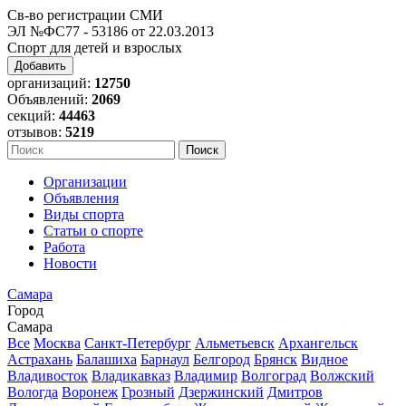
Св-во регистрации СМИ
ЭЛ №ФС77 - 53186 от 22.03.2013
Спорт для детей и взрослых
Добавить
организаций:
12750
Объявлений:
2069
секций:
44463
отзывов:
5219
Организации
Объявления
Виды спорта
Статьи о спорте
Работа
Новости
Самара
Город
Самара
Все
Москва
Санкт-Петербург
Альметьевск
Архангельск
Астрахань
Балашиха
Барнаул
Белгород
Брянск
Видное
Владивосток
Владикавказ
Владимир
Волгоград
Волжский
Вологда
Воронеж
Грозный
Дзержинский
Дмитров