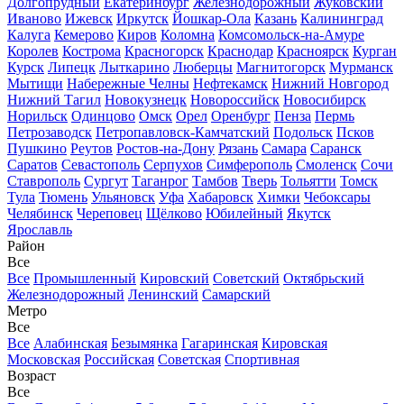
Долгопрудный
Екатеринбург
Железнодорожный
Жуковский
Иваново
Ижевск
Иркутск
Йошкар-Ола
Казань
Калининград
Калуга
Кемерово
Киров
Коломна
Комсомольск-на-Амуре
Королев
Кострома
Красногорск
Краснодар
Красноярск
Курган
Курск
Липецк
Лыткарино
Люберцы
Магнитогорск
Мурманск
Мытищи
Набережные Челны
Нефтекамск
Нижний Новгород
Нижний Тагил
Новокузнецк
Новороссийск
Новосибирск
Норильск
Одинцово
Омск
Орел
Оренбург
Пенза
Пермь
Петрозаводск
Петропавловск-Камчатский
Подольск
Псков
Пушкино
Реутов
Ростов-на-Дону
Рязань
Самара
Саранск
Саратов
Севастополь
Серпухов
Симферополь
Смоленск
Сочи
Ставрополь
Сургут
Таганрог
Тамбов
Тверь
Тольятти
Томск
Тула
Тюмень
Ульяновск
Уфа
Хабаровск
Химки
Чебоксары
Челябинск
Череповец
Щёлково
Юбилейный
Якутск
Ярославль
Район
Все
Все
Промышленный
Кировский
Советский
Октябрьский
Железнодорожный
Ленинский
Самарский
Метро
Все
Все
Алабинская
Безымянка
Гагаринская
Кировская
Московская
Российская
Советская
Спортивная
Возраст
Все