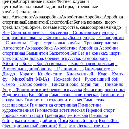
центры
Спортивные школы
Фитнес-клубы и
центры
Скалодромы
Стадионы
Тиры, стрелковые
клубы
Тренажерные
залы
Автоспорт
Аквааэробика
Акробатика
Аэробика
Аэробика
спортивная
Бадминтон
Баскетбол
Бег
Бег на коньках, шорт-
трек
Бильярд
Борьба, боевые искусства, самооборона
Айкидо
Все
Спорткомплексы
Бассейны
Спортивные центры
Спортивные школы
Фитнес-клубы и центры
Скалодромы
Стадионы
Тиры, стрелковые клубы
Тренажерные залы
Автоспорт
Аквааэробика
Акробатика
Аэробика
Аэробика
спортивная
Бадминтон
Баскетбол
Бег
Бег на коньках, шорт-
трек
Бильярд
Борьба, боевые искусства, самооборона
Айкидо
Бокс
Борьба вольная
Борьба греко-римская
Восточные единоборства
Грэпплинг
Джиу-джитсу
Дзюдо
Карате
Кикбоксинг
Киокусинкай
Кудо
Кунг-
фу
МиксФайт (ММА)
Ножевой бой
Рукопашный бой
Самбо
Самбо боевое
Тайский бокс, Муай-тай
Тэквондо
Ушу
Филиппинские боевые искусства
Велосипедный спорт
Водное поло
Волейбол
Гимнастика атлетическая
Гимнастика
воздушная
Гимнастика оздоровительная
Гимнастика
развивающая
Гимнастика спортивная
Гимнастика
художественная
Гимнастика эстетическая
Гиревой спорт
Горнолыжный спорт
Гребля академическая
Гребля на
байдарках и каноэ
Дайвинг
Йога
Конный спорт
КроссФит
(функциональный тренинг)
Лазертаг
Легкая атлетика