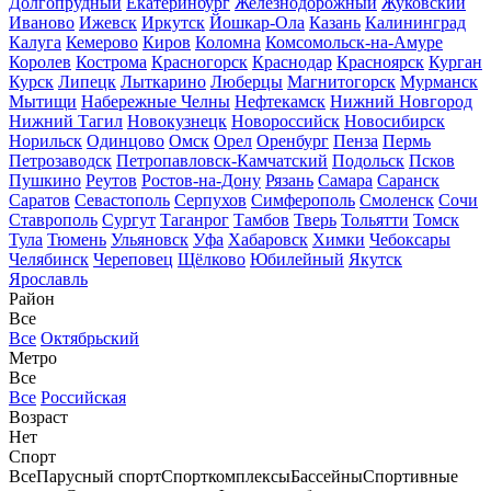
Долгопрудный
Екатеринбург
Железнодорожный
Жуковский
Иваново
Ижевск
Иркутск
Йошкар-Ола
Казань
Калининград
Калуга
Кемерово
Киров
Коломна
Комсомольск-на-Амуре
Королев
Кострома
Красногорск
Краснодар
Красноярск
Курган
Курск
Липецк
Лыткарино
Люберцы
Магнитогорск
Мурманск
Мытищи
Набережные Челны
Нефтекамск
Нижний Новгород
Нижний Тагил
Новокузнецк
Новороссийск
Новосибирск
Норильск
Одинцово
Омск
Орел
Оренбург
Пенза
Пермь
Петрозаводск
Петропавловск-Камчатский
Подольск
Псков
Пушкино
Реутов
Ростов-на-Дону
Рязань
Самара
Саранск
Саратов
Севастополь
Серпухов
Симферополь
Смоленск
Сочи
Ставрополь
Сургут
Таганрог
Тамбов
Тверь
Тольятти
Томск
Тула
Тюмень
Ульяновск
Уфа
Хабаровск
Химки
Чебоксары
Челябинск
Череповец
Щёлково
Юбилейный
Якутск
Ярославль
Район
Все
Все
Октябрьский
Метро
Все
Все
Российская
Возраст
Нет
Спорт
Все
Парусный спорт
Спорткомплексы
Бассейны
Спортивные