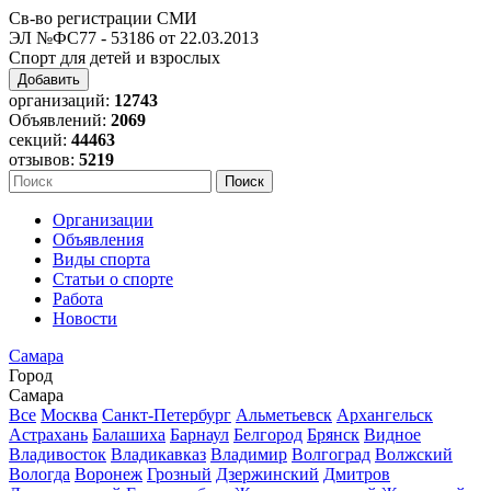
Св-во регистрации СМИ
ЭЛ №ФС77 - 53186 от 22.03.2013
Спорт для детей и взрослых
Добавить
организаций:
12743
Объявлений:
2069
секций:
44463
отзывов:
5219
Организации
Объявления
Виды спорта
Статьи о спорте
Работа
Новости
Самара
Город
Самара
Все
Москва
Санкт-Петербург
Альметьевск
Архангельск
Астрахань
Балашиха
Барнаул
Белгород
Брянск
Видное
Владивосток
Владикавказ
Владимир
Волгоград
Волжский
Вологда
Воронеж
Грозный
Дзержинский
Дмитров