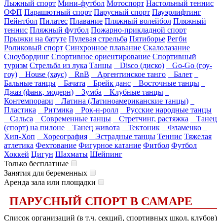
Лыжный спорт
Мини-футбол
Мотоспорт
Настольный теннис
ОФП
Парашютный спорт
Парусный спорт
Пауэрлифтинг
Пейнтбол
Пилатес
Плавание
Пляжный волейбол
Пляжный
теннис
Пляжный футбол
Пожарно-прикладной спорт
Прыжки на батуте
Пулевая стрельба
Пятиборье
Регби
Роликовый спорт
Синхронное плавание
Скалолазание
Сноубординг
Спортивное ориентирование
Спортивный
туризм
Стрельба из лука
Танцы
Disco (диско)
Go-Go (гоу-
гоу)
House (хаус)
RnB
Аргентинское танго
Балет
Бальные танцы
Бачата
Брейк данс
Восточные танцы
Джаз (фанк, модерн)
Зумба
Клубные танцы
Контемпорари
Латина (Латиноамериканские танцы)
Пластика
Ритмика
Рок-н-ролл
Русские народные танцы
Сальса
Современные танцы
Стретчинг, растяжка
Танец
(спорт) на пилоне
Танец живота
Тектоник
Фламенко
Хип-Хоп
Хореография
Эстрадные танцы
Теннис
Тяжелая
атлетика
Фехтование
Фигурное катание
Фитбол
Футбол
Хоккей
Цигун
Шахматы
Шейпинг
Только бесплатные
Занятия для беременных
Аренда зала или площадки
ПАРУСНЫЙ СПОРТ В САМАРЕ
Список организаций (в т.ч. секций, спортивных школ, клубов)