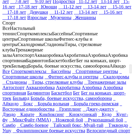
лет
7-8 лет
9-10 лет
Подростки
11-12 лет
13-14 лет
15-
16 лет
17-18 лет
Юноши
11-12 лет
13-14 лет
15-16 лет
17-18 лет
Девушки
11-12 лет
13-14 лет
15-16 лет
17-18 лет
Взрослые
Мужчины
Женщины
Спорт
Все
Настольный
теннис
Спорткомплексы
Бассейны
Спортивные
центры
Спортивные школы
Фитнес-клубы и
центры
Скалодромы
Стадионы
Тиры, стрелковые
клубы
Тренажерные
залы
Автоспорт
Аквааэробика
Акробатика
Аэробика
Аэробика
спортивная
Бадминтон
Баскетбол
Бег
Бег на коньках, шорт-
трек
Бильярд
Борьба, боевые искусства, самооборона
Айкидо
Все
Спорткомплексы
Бассейны
Спортивные центры
Спортивные школы
Фитнес-клубы и центры
Скалодромы
Стадионы
Тиры, стрелковые клубы
Тренажерные залы
Автоспорт
Аквааэробика
Акробатика
Аэробика
Аэробика
спортивная
Бадминтон
Баскетбол
Бег
Бег на коньках, шорт-
трек
Бильярд
Борьба, боевые искусства, самооборона
Айкидо
Бокс
Борьба вольная
Борьба греко-римская
Восточные единоборства
Грэпплинг
Джиу-джитсу
Дзюдо
Карате
Кикбоксинг
Киокусинкай
Кудо
Кунг-
фу
МиксФайт (ММА)
Ножевой бой
Рукопашный бой
Самбо
Самбо боевое
Тайский бокс, Муай-тай
Тэквондо
Ушу
Филиппинские боевые искусства
Велосипедный спорт