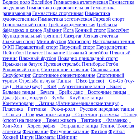
Водное поло
Волейбол
Гимнастика атлетическая
Гимнастика
воздушная
Гимнастика оздоровительная
Гимнастика
развивающая
Гимнастика спортивная
Гимнастика
художественная
Гимнастика эстетическая
Гиревой спорт
Горнолыжный спорт
Гребля академическая
Гребля на
байдарках и каноэ
Дайвинг
Йога
Конный спорт
КроссФит
(функциональный тренинг)
Лазертаг
Легкая атлетика
Лыжный спорт
Мини-футбол
Мотоспорт
Настольный теннис
ОФП
Парашютный спорт
Парусный спорт
Пауэрлифтинг
Пейнтбол
Пилатес
Плавание
Пляжный волейбол
Пляжный
теннис
Пляжный футбол
Пожарно-прикладной спорт
Прыжки на батуте
Пулевая стрельба
Пятиборье
Регби
Роликовый спорт
Синхронное плавание
Скалолазание
Сноубординг
Спортивное ориентирование
Спортивный
туризм
Стрельба из лука
Танцы
Disco (диско)
Go-Go (гоу-
гоу)
House (хаус)
RnB
Аргентинское танго
Балет
Бальные танцы
Бачата
Брейк данс
Восточные танцы
Джаз (фанк, модерн)
Зумба
Клубные танцы
Контемпорари
Латина (Латиноамериканские танцы)
Пластика
Ритмика
Рок-н-ролл
Русские народные танцы
Сальса
Современные танцы
Стретчинг, растяжка
Танец
(спорт) на пилоне
Танец живота
Тектоник
Фламенко
Хип-Хоп
Хореография
Эстрадные танцы
Теннис
Тяжелая
атлетика
Фехтование
Фигурное катание
Фитбол
Футбол
Хоккей
Цигун
Шахматы
Шейпинг