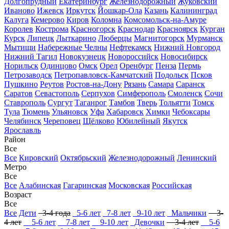
Долгопрудный
Екатеринбург
Железнодорожный
Жуковский
Иваново
Ижевск
Иркутск
Йошкар-Ола
Казань
Калининград
Калуга
Кемерово
Киров
Коломна
Комсомольск-на-Амуре
Королев
Кострома
Красногорск
Краснодар
Красноярск
Курган
Курск
Липецк
Лыткарино
Люберцы
Магнитогорск
Мурманск
Мытищи
Набережные Челны
Нефтекамск
Нижний Новгород
Нижний Тагил
Новокузнецк
Новороссийск
Новосибирск
Норильск
Одинцово
Омск
Орел
Оренбург
Пенза
Пермь
Петрозаводск
Петропавловск-Камчатский
Подольск
Псков
Пушкино
Реутов
Ростов-на-Дону
Рязань
Самара
Саранск
Саратов
Севастополь
Серпухов
Симферополь
Смоленск
Сочи
Ставрополь
Сургут
Таганрог
Тамбов
Тверь
Тольятти
Томск
Тула
Тюмень
Ульяновск
Уфа
Хабаровск
Химки
Чебоксары
Челябинск
Череповец
Щёлково
Юбилейный
Якутск
Ярославль
Район
Все
Все
Кировский
Октябрьский
Железнодорожный
Ленинский
Метро
Все
Все
Алабинская
Гагаринская
Московская
Российская
Возраст
Все
Все
Дети
3-4 года
5-6 лет
7-8 лет
9-10 лет
Мальчики
3-
4 лет
5-6 лет
7-8 лет
9-10 лет
Девочки
3-4 лет
5-6