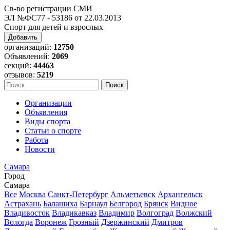
Св-во регистрации СМИ
ЭЛ №ФС77 - 53186 от 22.03.2013
Спорт для детей и взрослых
Добавить
организаций:
12750
Объявлений:
2069
секций:
44463
отзывов:
5219
Организации
Объявления
Виды спорта
Статьи о спорте
Работа
Новости
Самара
Город
Самара
Все
Москва
Санкт-Петербург
Альметьевск
Архангельск
Астрахань
Балашиха
Барнаул
Белгород
Брянск
Видное
Владивосток
Владикавказ
Владимир
Волгоград
Волжский
Вологда
Воронеж
Грозный
Дзержинский
Дмитров