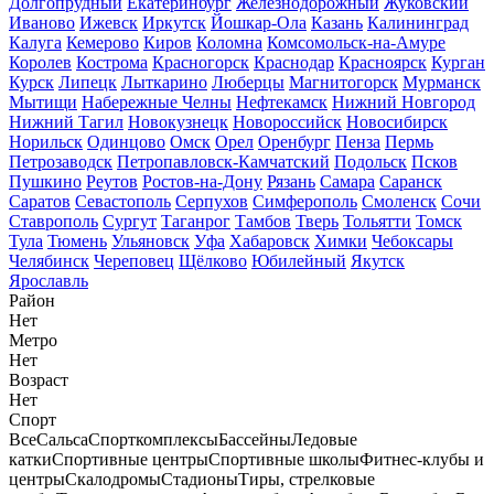
Долгопрудный
Екатеринбург
Железнодорожный
Жуковский
Иваново
Ижевск
Иркутск
Йошкар-Ола
Казань
Калининград
Калуга
Кемерово
Киров
Коломна
Комсомольск-на-Амуре
Королев
Кострома
Красногорск
Краснодар
Красноярск
Курган
Курск
Липецк
Лыткарино
Люберцы
Магнитогорск
Мурманск
Мытищи
Набережные Челны
Нефтекамск
Нижний Новгород
Нижний Тагил
Новокузнецк
Новороссийск
Новосибирск
Норильск
Одинцово
Омск
Орел
Оренбург
Пенза
Пермь
Петрозаводск
Петропавловск-Камчатский
Подольск
Псков
Пушкино
Реутов
Ростов-на-Дону
Рязань
Самара
Саранск
Саратов
Севастополь
Серпухов
Симферополь
Смоленск
Сочи
Ставрополь
Сургут
Таганрог
Тамбов
Тверь
Тольятти
Томск
Тула
Тюмень
Ульяновск
Уфа
Хабаровск
Химки
Чебоксары
Челябинск
Череповец
Щёлково
Юбилейный
Якутск
Ярославль
Район
Нет
Метро
Нет
Возраст
Нет
Спорт
Все
Сальса
Спорткомплексы
Бассейны
Ледовые
катки
Спортивные центры
Спортивные школы
Фитнес-клубы и
центры
Скалодромы
Стадионы
Тиры, стрелковые