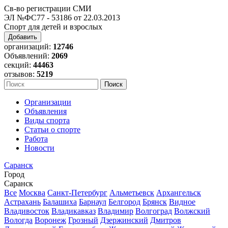
Св-во регистрации СМИ
ЭЛ №ФС77 - 53186 от 22.03.2013
Спорт для детей и взрослых
Добавить
организаций:
12746
Объявлений:
2069
секций:
44463
отзывов:
5219
Организации
Объявления
Виды спорта
Статьи о спорте
Работа
Новости
Саранск
Город
Саранск
Все
Москва
Санкт-Петербург
Альметьевск
Архангельск
Астрахань
Балашиха
Барнаул
Белгород
Брянск
Видное
Владивосток
Владикавказ
Владимир
Волгоград
Волжский
Вологда
Воронеж
Грозный
Дзержинский
Дмитров