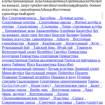
клубы
Тренажерные залы
Аквааэробика
Аэробика
Баскетбол
Бег
на коньках, шорт-трек
Беговел
Биатлон
Бильярд
Борьба, боевые
искусства, самооборона
Айкидо
Восточные
единоборства
Карате
Все
Спорткомплексы
Бассейны
Ледовые катки
Спортивные центры
Спортивные школы
Фитнес-клубы и
центры
Скалодромы
Стадионы
Тиры, стрелковые клубы
Тренажерные залы
Аквааэробика
Аэробика
Баскетбол
Бег
на коньках, шорт-трек
Беговел
Биатлон
Бильярд
Борьба,
боевые искусства, самооборона
Айкидо
Восточные
единоборства
Карате
Кикбоксинг
Киокусинкай
Кудо
Рукопашный бой
Тайский бокс, Муай-тай
Тэквондо
Велосипедный спорт
Волейбол
Гандбол
Гимнастика
воздушная
Гимнастика спортивная
Гимнастика
художественная
Гребля академическая
Гребля на байдарках и
каноэ
Дайвинг
Йога
Калланетика
КроссФит
(функциональный тренинг)
Легкая атлетика
Лыжный спорт
Мини-футбол
Настольный теннис
Пейнтбол
Пилатес
Плавание
Пляжный волейбол
Прыжки в воду
Пулевая
стрельба
Скалолазание
Спортивное ориентирование
Танцы
Go-Go (гоу-гоу)
House (хаус)
Аргентинское танго
Балет
Бальные танцы
Брейк данс
Восточные танцы
Джаз
(фанк, модерн)
Контемпорари
Латина
(Латиноамериканские танцы)
Пластика
Сальса
Современные танцы
Стретчинг, растяжка
Танец (спорт) на