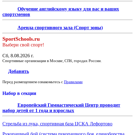
Обучение английскому языку для вас и ваших
спортсменов
Аренда спортивного зала (Спорт зоны)
SportSchools.ru
Выбери свой спорт!
Сб, 8.08.2026 г.
Спортивные организации в Москве, СПб, городах России.
Добавить
Перед размещением ознакомьтесь с
Правилами
Набор в секции
Европейский Гимнастический Центр проводит
набор детей от 1 года и взрослых
Стрельба из лука, спортивная база ЦСКА Лефортово
Рукопашный бой (система рукопашного боя, единоборства,