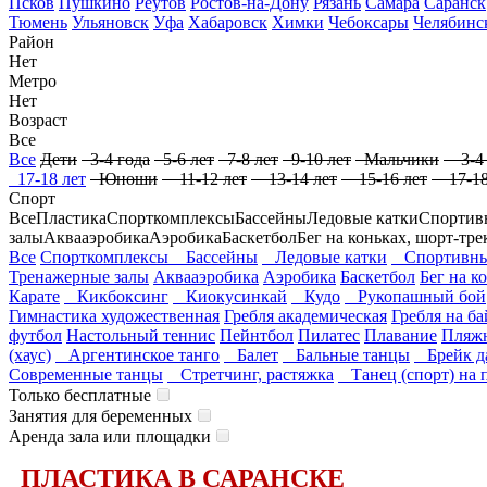
Псков
Пушкино
Реутов
Ростов-на-Дону
Рязань
Самара
Саранск
Тюмень
Ульяновск
Уфа
Хабаровск
Химки
Чебоксары
Челябинс
Район
Нет
Метро
Нет
Возраст
Все
Все
Дети
3-4 года
5-6 лет
7-8 лет
9-10 лет
Мальчики
3-4 
17-18 лет
Юноши
11-12 лет
13-14 лет
15-16 лет
17-18
Спорт
Все
Пластика
Спорткомплексы
Бассейны
Ледовые катки
Спортив
залы
Аквааэробика
Аэробика
Баскетбол
Бег на коньках, шорт-тре
Все
Спорткомплексы
Бассейны
Ледовые катки
Спортивны
Тренажерные залы
Аквааэробика
Аэробика
Баскетбол
Бег на к
Карате
Кикбоксинг
Киокусинкай
Кудо
Рукопашный бой
Гимнастика художественная
Гребля академическая
Гребля на ба
футбол
Настольный теннис
Пейнтбол
Пилатес
Плавание
Пляж
(хаус)
Аргентинское танго
Балет
Бальные танцы
Брейк д
Современные танцы
Стретчинг, растяжка
Танец (спорт) на 
Только бесплатные
Занятия для беременных
Аренда зала или площадки
ПЛАСТИКА В САРАНСКЕ