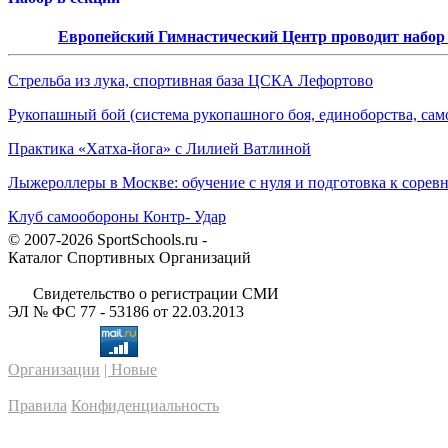
Европейский Гимнастический Центр проводит набор д
Стрельба из лука, спортивная база ЦСКА Лефортово
Рукопашный бой (система рукопашного боя, единоборства, сам
Практика «Хатха-йога» с Лилией Ватлиной
Лыжероллеры в Москве: обучение с нуля и подготовка к сорев
Клуб самообороны Контр- Удар
© 2007-2026 SportSchools.ru -
Каталог Спортивных Организаций
Свидетельство о регистрации СМИ
ЭЛ № ФС 77 - 53186 от 22.03.2013
Организации
| Новые
Правила
Конфиденциальность