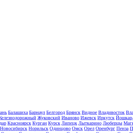
ань
Балашиха
Барнаул
Белгород
Брянск
Видное
Владивосток
Вла
Железнодорожный
Жуковский
Иваново
Ижевск
Иркутск
Йошкар
дар
Красноярск
Курган
Курск
Липецк
Лыткарино
Люберцы
Маг
Новосибирск
Норильск
Одинцово
Омск
Орел
Оренбург
Пенза
П