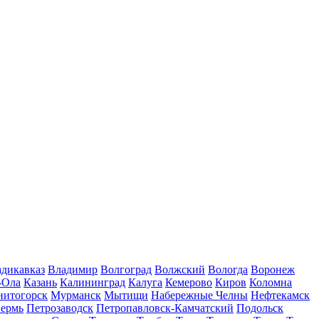
дикавказ
Владимир
Волгоград
Волжский
Вологда
Воронеж
-Ола
Казань
Калининград
Калуга
Кемерово
Киров
Коломна
нитогорск
Мурманск
Мытищи
Набережные Челны
Нефтекамск
ермь
Петрозаводск
Петропавловск-Камчатский
Подольск