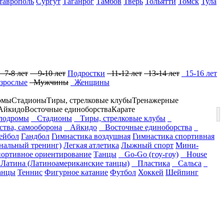
таврополь
Сургут
Таганрог
Тамбов
Тверь
Тольятти
Томск
Тула
7-8 лет
9-10 лет
Подростки
11-12 лет
13-14 лет
15-16 лет
зрослые
Мужчины
Женщины
омы
Стадионы
Тиры, стрелковые клубы
Тренажерные
Айкидо
Восточные единоборства
Карате
одромы
Стадионы
Тиры, стрелковые клубы
ства, самооборона
Айкидо
Восточные единоборства
ейбол
Гандбол
Гимнастика воздушная
Гимнастика спортивная
нальный тренинг)
Легкая атлетика
Лыжный спорт
Мини-
ортивное ориентирование
Танцы
Go-Go (гоу-гоу)
House
атина (Латиноамериканские танцы)
Пластика
Сальса
анцы
Теннис
Фигурное катание
Футбол
Хоккей
Шейпинг