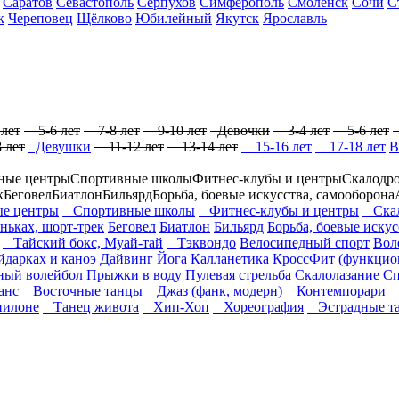
Саратов
Севастополь
Серпухов
Симферополь
Смоленск
Сочи
С
к
Череповец
Щёлково
Юбилейный
Якутск
Ярославль
лет
5-6 лет
7-8 лет
9-10 лет
Девочки
3-4 лет
5-6 лет
 лет
Девушки
11-12 лет
13-14 лет
15-16 лет
17-18 лет
В
ные центры
Спортивные школы
Фитнес-клубы и центры
Скалодр
к
Беговел
Биатлон
Бильярд
Борьба, боевые искусства, самооборона
е центры
Спортивные школы
Фитнес-клубы и центры
Скал
оньках, шорт-трек
Беговел
Биатлон
Бильярд
Борьба, боевые искус
Тайский бокс, Муай-тай
Тэквондо
Велосипедный спорт
Вол
йдарках и каноэ
Дайвинг
Йога
Калланетика
КроссФит (функцио
ный волейбол
Прыжки в воду
Пулевая стрельба
Скалолазание
Сп
анс
Восточные танцы
Джаз (фанк, модерн)
Контемпорари
Л
пилоне
Танец живота
Хип-Хоп
Хореография
Эстрадные т