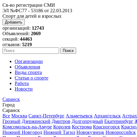
Св-во регистрации СМИ
ЭЛ №ФС77 - 53186 от 22.03.2013
Спорт для детей и взрослых
Добавить
организаций:
12743
Объявлений:
2069
секций:
44463
отзывов:
5219
Организации
Объявления
Виды спорта
Статьи о спорте
Работа
Новости
Саранск
Город
Саранск
Все
Москва
Санкт-Петербург
Альметьевск
Архангельск
Астрах
Грозный
Дзержинский
Дмитров
Долгопрудный
Екатеринбург
Комсомольск-на-Амуре
Королев
Кострома
Красногорск
Красно
Нижний Новгород
Нижний Тагил
Новокузнецк
Новороссийск