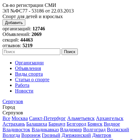
Св-во регистрации СМИ
ЭЛ №ФС77 - 53186 от 22.03.2013
Спорт для детей и взрослых
Добавить
организаций:
12746
Объявлений:
2069
секций:
44463
отзывов:
5219
Организации
Объявления
Виды спорта
Статьи о спорте
Работа
Новости
Серпухов
Город
Серпухов
Все
Москва
Санкт-Петербург
Альметьевск
Архангельск
Астрахань
Балашиха
Барнаул
Белгород
Брянск
Видное
Владивосток
Владикавказ
Владимир
Волгоград
Волжский
Вологда
Воронеж
Грозный
Дзержинский
Дмитров