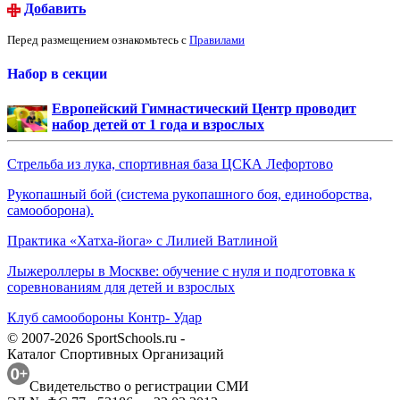
Добавить
Перед размещением ознакомьтесь с
Правилами
Набор в секции
Европейский Гимнастический Центр проводит
набор детей от 1 года и взрослых
Стрельба из лука, спортивная база ЦСКА Лефортово
Рукопашный бой (система рукопашного боя, единоборства,
самооборона).
Практика «Хатха-йога» с Лилией Ватлиной
Лыжероллеры в Москве: обучение с нуля и подготовка к
соревнованиям для детей и взрослых
Клуб самообороны Контр- Удар
© 2007-2026 SportSchools.ru -
Каталог Спортивных Организаций
Свидетельство о регистрации СМИ