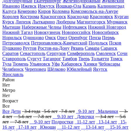
Долгопрудный
Екатеринбург
Железнодорожный
Жуковский
Иваново
Ижевск
Иркутск
Йошкар-Ола
Казань
Калининград
Калуга
Кемерово
Киров
Коломна
Комсомольск-на-Амуре
Королев
Кострома
Красногорск
Краснодар
Красноярск
Курган
Курск
Липецк
Лыткарино
Люберцы
Магнитогорск
Мурманск
Мытищи
Набережные Челны
Нефтекамск
Нижний Новгород
Нижний Тагил
Новокузнецк
Новороссийск
Новосибирск
Норильск
Одинцово
Омск
Орел
Оренбург
Пенза
Пермь
Петрозаводск
Петропавловск-Камчатский
Подольск
Псков
Пушкино
Реутов
Ростов-на-Дону
Рязань
Самара
Саранск
Саратов
Севастополь
Серпухов
Симферополь
Смоленск
Сочи
Ставрополь
Сургут
Таганрог
Тамбов
Тверь
Тольятти
Томск
Тула
Тюмень
Ульяновск
Уфа
Хабаровск
Химки
Чебоксары
Челябинск
Череповец
Щёлково
Юбилейный
Якутск
Ярославль
Район
Нет
Метро
Нет
Возраст
Все
Все
Дети
3-4 года
5-6 лет
7-8 лет
9-10 лет
Мальчики
3-
4 лет
5-6 лет
7-8 лет
9-10 лет
Девочки
3-4 лет
5-6
лет
7-8 лет
9-10 лет
Подростки
11-12 лет
13-14 лет
15-
16 лет
17-18 лет
Юноши
11-12 лет
13-14 лет
15-16 лет