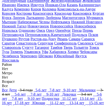
Долгопрудный
Екатеринбург
Железнодорожный
Жуковский
Иваново
Ижевск
Иркутск
Йошкар-Ола
Казань
Калининград
Калуга
Кемерово
Киров
Коломна
Комсомольск-на-Амуре
Королев
Кострома
Красногорск
Краснодар
Красноярск
Курган
Курск
Липецк
Лыткарино
Люберцы
Магнитогорск
Мурманск
Мытищи
Набережные Челны
Нефтекамск
Нижний Новгород
Нижний Тагил
Новокузнецк
Новороссийск
Новосибирск
Норильск
Одинцово
Омск
Орел
Оренбург
Пенза
Пермь
Петрозаводск
Петропавловск-Камчатский
Подольск
Псков
Пушкино
Реутов
Ростов-на-Дону
Рязань
Самара
Саранск
Саратов
Севастополь
Серпухов
Симферополь
Смоленск
Сочи
Ставрополь
Сургут
Таганрог
Тамбов
Тверь
Тольятти
Томск
Тула
Тюмень
Ульяновск
Уфа
Хабаровск
Химки
Чебоксары
Челябинск
Череповец
Щёлково
Юбилейный
Якутск
Ярославль
Район
Нет
Метро
Нет
Возраст
Все
Все
Дети
3-4 года
5-6 лет
7-8 лет
9-10 лет
Мальчики
3-
4 лет
5-6 лет
7-8 лет
9-10 лет
Девочки
3-4 лет
5-6
лет
7-8 лет
9-10 лет
Подростки
11-12 лет
13-14 лет
15-
16 лет
17-18 лет
Юноши
11-12 лет
13-14 лет
15-16 лет