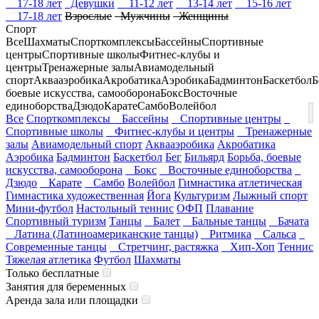
17-18 лет
Девушки
11-12 лет
13-14 лет
15-16 лет
17-18 лет
Взрослые
Мужчины
Женщины
Спорт
Все
Шахматы
Спорткомплексы
Бассейны
Спортивные
центры
Спортивные школы
Фитнес-клубы и
центры
Тренажерные залы
Авиамодельный
спорт
Аквааэробика
Акробатика
Аэробика
Бадминтон
Баскетбол
Б
боевые искусства, самооборона
Бокс
Восточные
единоборства
Дзюдо
Карате
Самбо
Волейбол
Все
Спорткомплексы
Бассейны
Спортивные центры
Спортивные школы
Фитнес-клубы и центры
Тренажерные
залы
Авиамодельный спорт
Аквааэробика
Акробатика
Аэробика
Бадминтон
Баскетбол
Бег
Бильярд
Борьба, боевые
искусства, самооборона
Бокс
Восточные единоборства
Дзюдо
Карате
Самбо
Волейбол
Гимнастика атлетическая
Гимнастика художественная
Йога
Культуризм
Лыжный спорт
Мини-футбол
Настольный теннис
ОФП
Плавание
Спортивный туризм
Танцы
Балет
Бальные танцы
Бачата
Латина (Латиноамериканские танцы)
Ритмика
Сальса
Современные танцы
Стретчинг, растяжка
Хип-Хоп
Теннис
Тяжелая атлетика
Футбол
Шахматы
Только бесплатные
Занятия для беременных
Аренда зала или площадки