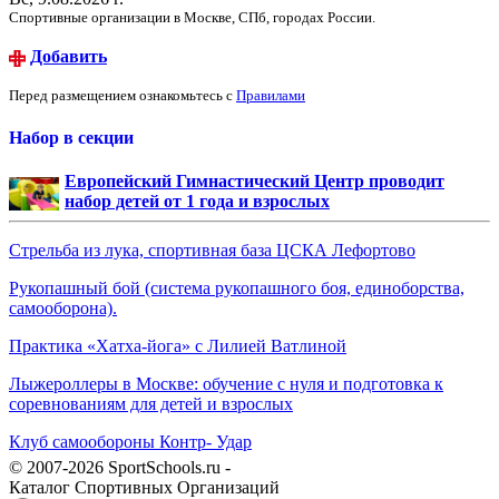
Спортивные организации в Москве, СПб, городах России.
Добавить
Перед размещением ознакомьтесь с
Правилами
Набор в секции
Европейский Гимнастический Центр проводит
набор детей от 1 года и взрослых
Стрельба из лука, спортивная база ЦСКА Лефортово
Рукопашный бой (система рукопашного боя, единоборства,
самооборона).
Практика «Хатха-йога» с Лилией Ватлиной
Лыжероллеры в Москве: обучение с нуля и подготовка к
соревнованиям для детей и взрослых
Клуб самообороны Контр- Удар
© 2007-2026 SportSchools.ru -
Каталог Спортивных Организаций