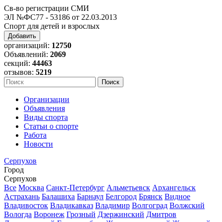
Св-во регистрации СМИ
ЭЛ №ФС77 - 53186 от 22.03.2013
Спорт для детей и взрослых
Добавить
организаций:
12750
Объявлений:
2069
секций:
44463
отзывов:
5219
Организации
Объявления
Виды спорта
Статьи о спорте
Работа
Новости
Серпухов
Город
Серпухов
Все
Москва
Санкт-Петербург
Альметьевск
Архангельск
Астрахань
Балашиха
Барнаул
Белгород
Брянск
Видное
Владивосток
Владикавказ
Владимир
Волгоград
Волжский
Вологда
Воронеж
Грозный
Дзержинский
Дмитров