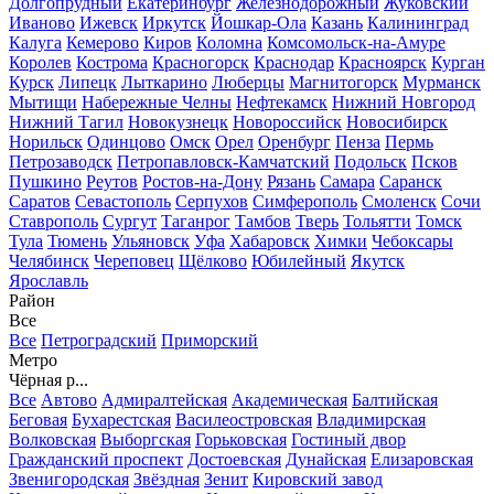
Долгопрудный
Екатеринбург
Железнодорожный
Жуковский
Иваново
Ижевск
Иркутск
Йошкар-Ола
Казань
Калининград
Калуга
Кемерово
Киров
Коломна
Комсомольск-на-Амуре
Королев
Кострома
Красногорск
Краснодар
Красноярск
Курган
Курск
Липецк
Лыткарино
Люберцы
Магнитогорск
Мурманск
Мытищи
Набережные Челны
Нефтекамск
Нижний Новгород
Нижний Тагил
Новокузнецк
Новороссийск
Новосибирск
Норильск
Одинцово
Омск
Орел
Оренбург
Пенза
Пермь
Петрозаводск
Петропавловск-Камчатский
Подольск
Псков
Пушкино
Реутов
Ростов-на-Дону
Рязань
Самара
Саранск
Саратов
Севастополь
Серпухов
Симферополь
Смоленск
Сочи
Ставрополь
Сургут
Таганрог
Тамбов
Тверь
Тольятти
Томск
Тула
Тюмень
Ульяновск
Уфа
Хабаровск
Химки
Чебоксары
Челябинск
Череповец
Щёлково
Юбилейный
Якутск
Ярославль
Район
Все
Все
Петроградский
Приморский
Метро
Чёрная р...
Все
Автово
Адмиралтейская
Академическая
Балтийская
Беговая
Бухарестская
Василеостровская
Владимирская
Волковская
Выборгская
Горьковская
Гостиный двор
Гражданский проспект
Достоевская
Дунайская
Елизаровская
Звенигородская
Звёздная
Зенит
Кировский завод