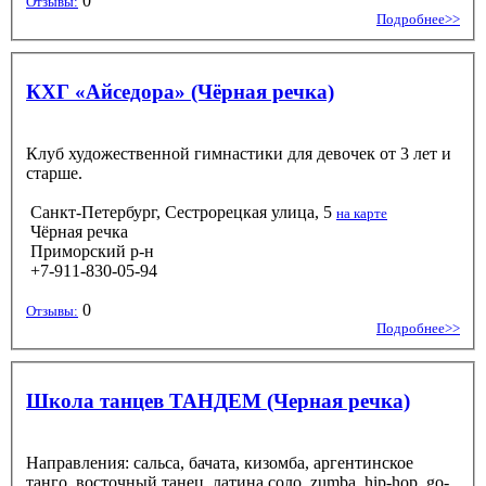
0
Отзывы:
Подробнее>>
КХГ «Айседора» (Чёрная речка)
Клуб художественной гимнастики для девочек от 3 лет и
старше.
Санкт-Петербург, Сестрорецкая улица, 5
на карте
Чёрная речка
Приморский р-н
+7-911-830-05-94
0
Отзывы:
Подробнее>>
Школа танцев ТАНДЕМ (Черная речка)
Направления: сальса, бачата, кизомба, аргентинское
танго, восточный танец, латина соло, zumba, hip-hop, go-