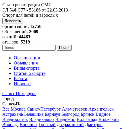
Св-во регистрации СМИ
ЭЛ №ФС77 - 53186 от 22.03.2013
Спорт для детей и взрослых
Добавить
организаций:
12750
Объявлений:
2069
секций:
44463
отзывов:
5219
Организации
Объявления
Виды спорта
Статьи о спорте
Работа
Новости
Санкт-Петербург
Город
Санкт-Пе...
Все
Москва
Санкт-Петербург
Альметьевск
Архангельск
Астрахань
Балашиха
Барнаул
Белгород
Брянск
Видное
Владивосток
Владикавказ
Владимир
Волгоград
Волжский
Вологда
Воронеж
Грозный
Дзержинский
Дмитров