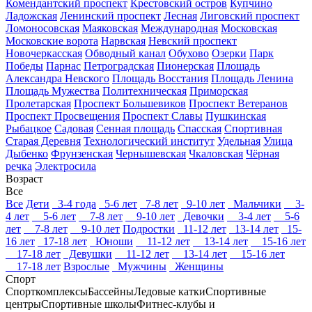
Комендантский проспект
Крестовский остров
Купчино
Ладожская
Ленинский проспект
Лесная
Лиговский проспект
Ломоносовская
Маяковская
Международная
Московская
Московские ворота
Нарвская
Невский проспект
Новочеркасская
Обводный канал
Обухово
Озерки
Парк
Победы
Парнас
Петроградская
Пионерская
Площадь
Александра Невского
Площадь Восстания
Площадь Ленина
Площадь Мужества
Политехническая
Приморская
Пролетарская
Проспект Большевиков
Проспект Ветеранов
Проспект Просвещения
Проспект Славы
Пушкинская
Рыбацкое
Садовая
Сенная площадь
Спасская
Спортивная
Старая Деревня
Технологический институт
Удельная
Улица
Дыбенко
Фрунзенская
Чернышевская
Чкаловская
Чёрная
речка
Электросила
Возраст
Все
Все
Дети
3-4 года
5-6 лет
7-8 лет
9-10 лет
Мальчики
3-
4 лет
5-6 лет
7-8 лет
9-10 лет
Девочки
3-4 лет
5-6
лет
7-8 лет
9-10 лет
Подростки
11-12 лет
13-14 лет
15-
16 лет
17-18 лет
Юноши
11-12 лет
13-14 лет
15-16 лет
17-18 лет
Девушки
11-12 лет
13-14 лет
15-16 лет
17-18 лет
Взрослые
Мужчины
Женщины
Спорт
Спорткомплексы
Бассейны
Ледовые катки
Спортивные
центры
Спортивные школы
Фитнес-клубы и