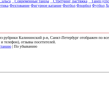
альса
Современные танцы
Стретчинг, растяжка
Танец (спо
етика
Фехтование
Фигурное катание
Фитбол
Флорбол
Футбол
Х
) из рубрики Калининский р-н, Санкт-Петербург отображен по в
 и телефон), отзывы посетителей.
станию
| По убыванию