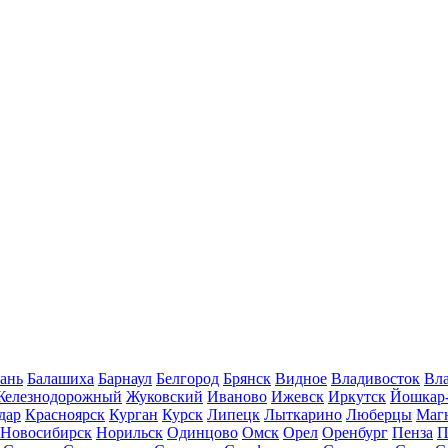
ань
Балашиха
Барнаул
Белгород
Брянск
Видное
Владивосток
Вла
Железнодорожный
Жуковский
Иваново
Ижевск
Иркутск
Йошкар
дар
Красноярск
Курган
Курск
Липецк
Лыткарино
Люберцы
Маг
Новосибирск
Норильск
Одинцово
Омск
Орел
Оренбург
Пенза
П