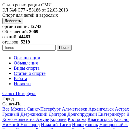
Св-во регистрации СМИ
ЭЛ №ФС77 - 53186 от 22.03.2013
Спорт для детей и взрослых
Добавить
организаций:
12743
Объявлений:
2069
секций:
44463
отзывов:
5219
Организации
Объявления
Виды спорта
Статьи о спорте
Работа
Новости
Санкт-Петербург
Город
Санкт-Пе...
Все
Москва
Санкт-Петербург
Альметьевск
Архангельск
Астрах
Грозный
Дзержинский
Дмитров
Долгопрудный
Екатеринбург
Комсомольск-на-Амуре
Королев
Кострома
Красногорск
Красно
Нижний Новгород
Нижний Тагил
Новокузнецк
Новороссийск