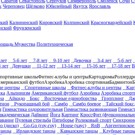
Саратов
Севастополь
Серпухов
Симферополь
Смоленск
Сочи
С
к
Череповец
Щёлково
Юбилейный
Якутск
Ярославль
ский
Калининский
Кировский
Колпинский
Красногвардейский
нский
Фрунзенский
ощадь Мужества
Политехническая
лет
5-6 лет
7-8 лет
9-10 лет
Девочки
3-4 лет
5-6 лет
 лет
Девушки
11-12 лет
13-14 лет
15-16 лет
17-18 лет
В
портивные школы
Фитнес-клубы и центры
Картодромы
Роллердр
мериканский футбол
Аэробика
Аэробика спортивная
Бадминтон
Б
е центры
Спортивные школы
Фитнес-клубы и центры
Карт
ика
Альпинизм
Американский футбол
Аэробика
Аэробика спорт
на
Айкидо
Бокс
Восточные единоборства
Грэпплинг
Джи
тион
Рукопашный бой
Самбо
Самбо боевое
Тайский бокс,
я
Гимнастика оздоровительная
Гимнастика развивающая
Гимнаст
 академическая
Дайвинг
Йога
Картинг
КроссФит (функциональн
авание
Пулевая стрельба
Пятиборье
Роликовый спорт
Синхронно
 (диско)
Go-Go (гоу-гоу)
House (хаус)
RnB
Аргентинское 
танцы
Ирландские танцы
Кавказские танцы
Клубные танц