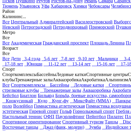
Псков
Пушкино
Реутов
Ростов-на-Дону
Рязань
Самара
Саранск
Тюмень
Ульяновск
Уфа
Хабаровск
Химки
Чебоксары
Челябинс
Район
Калининс...
Все
Центральный
Адмиралтейский
Василеостровский
Выборг
Невский
Петроградский
Петродворцовый
Приморский
Пушки
Метро
Все
Все
Академическая
Гражданский проспект
Площадь Ленина
Пл
Возраст
Все
Все
Дети
3-4 года
5-6 лет
7-8 лет
9-10 лет
Мальчики
3-4 
17-18 лет
Юноши
11-12 лет
13-14 лет
15-16 лет
17-18
Спорт
Спорткомплексы
Бассейны
Ледовые катки
Спортивные центры
С
клубы
Тренажерные залы
Аквааэробика
Акробатика
Альпинизм
А
Все
Спорткомплексы
Бассейны
Ледовые катки
Спортивны
стрелковые клубы
Тренажерные залы
Аквааэробика
Акробат
Бейсбол
Биатлон
Бильярд
Борьба, боевые искусства, самооборо
Киокусинкай
Кудо
Кунг-фу
МиксФайт (ММА)
Панкра
поло
Волейбол
Гимнастика атлетическая
Гимнастика воздушна
эстетическая
Гиревой спорт
Гольф
Горнолыжный спорт
Гребля
Настольный теннис
ОФП
Пауэрлифтинг
Пейнтбол
Пилатес
Пл
Спортивное ориентирование
Спортивный туризм
Танцы
Disco
Восточные танцы
Джаз (фанк, модерн)
Зумба
Индийские 