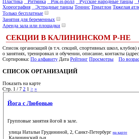
Пластика
Ритмика
Рок-н-ролл
Русские народные танцы
С
Хореография
Эстрадные танцы
Теннис
Триатлон
Тяжелая атл
Только бесплатные
Занятия для беременных
Аренда зала или площадки
СЕКЦИИ В КАЛИНИНСКОМ Р-НЕ
Список организаций (в т.ч. секций, спортивных школ, клубов
о занятиях, тренировках и обучении, описание, контакты (адрес
Сортировка:
По алфавиту
Дата
Рейтинг
Просмотры
По возра
СПИСОК ОРГАНИЗАЦИЙ
Показать на карте
Стр. 1 / 7
2
1
>
»
Йога с Любовью
Групповые занятия йогой в зале.
улица Натальи Грудининой, 2, Санкт-Петербург
на карте
Калининский р-н