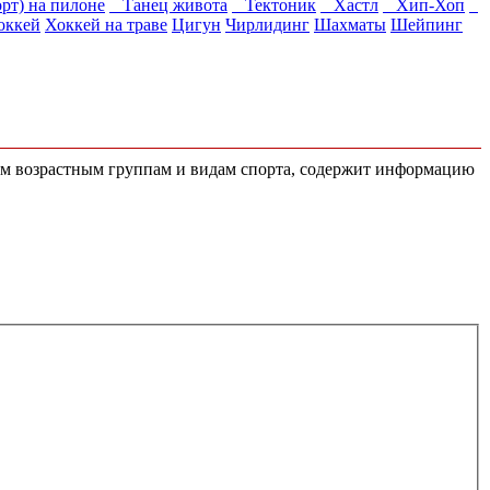
рт) на пилоне
Танец живота
Тектоник
Хастл
Хип-Хоп
оккей
Хоккей на траве
Цигун
Чирлидинг
Шахматы
Шейпинг
сем возрастным группам и видам спорта, содержит информацию