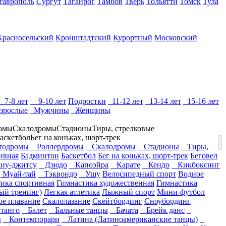
таврополь
Сургут
Таганрог
Тамбов
Тверь
Тольятти
Томск
Тула
Красносельский
Кронштадтский
Курортный
Московский
7-8 лет
9-10 лет
Подростки
11-12 лет
13-14 лет
15-16 лет
зрослые
Мужчины
Женщины
омы
Скалодромы
Стадионы
Тиры, стрелковые
аскетбол
Бег на коньках, шорт-трек
одромы
Роллердромы
Скалодромы
Стадионы
Тиры,
ивная
Бадминтон
Баскетбол
Бег на коньках, шорт-трек
Беговел
у-джитсу
Дзюдо
Капоэйра
Карате
Кендо
Кикбоксинг
 Муай-тай
Тэквондо
Ушу
Велосипедный спорт
Водное
ика спортивная
Гимнастика художественная
Гимнастика
ый тренинг)
Легкая атлетика
Лыжный спорт
Мини-футбол
е плавание
Скалолазание
Скейтбординг
Сноубординг
танго
Балет
Бальные танцы
Бачата
Брейк данс
ы
Контемпорари
Латина (Латиноамериканские танцы)