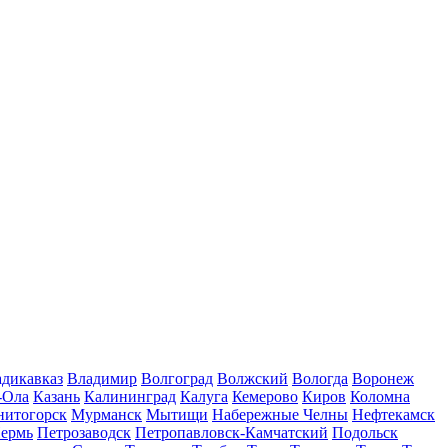
дикавказ
Владимир
Волгоград
Волжский
Вологда
Воронеж
-Ола
Казань
Калининград
Калуга
Кемерово
Киров
Коломна
нитогорск
Мурманск
Мытищи
Набережные Челны
Нефтекамск
ермь
Петрозаводск
Петропавловск-Камчатский
Подольск