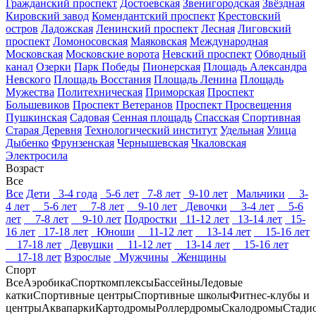
Гражданский проспект
Достоевская
Звенигородская
Звёздная
Кировский завод
Комендантский проспект
Крестовский
остров
Ладожская
Ленинский проспект
Лесная
Лиговский
проспект
Ломоносовская
Маяковская
Международная
Московская
Московские ворота
Невский проспект
Обводный
канал
Озерки
Парк Победы
Пионерская
Площадь Александра
Невского
Площадь Восстания
Площадь Ленина
Площадь
Мужества
Политехническая
Приморская
Проспект
Большевиков
Проспект Ветеранов
Проспект Просвещения
Пушкинская
Садовая
Сенная площадь
Спасская
Спортивная
Старая Деревня
Технологический институт
Удельная
Улица
Дыбенко
Фрунзенская
Чернышевская
Чкаловская
Электросила
Возраст
Все
Все
Дети
3-4 года
5-6 лет
7-8 лет
9-10 лет
Мальчики
3-
4 лет
5-6 лет
7-8 лет
9-10 лет
Девочки
3-4 лет
5-6
лет
7-8 лет
9-10 лет
Подростки
11-12 лет
13-14 лет
15-
16 лет
17-18 лет
Юноши
11-12 лет
13-14 лет
15-16 лет
17-18 лет
Девушки
11-12 лет
13-14 лет
15-16 лет
17-18 лет
Взрослые
Мужчины
Женщины
Спорт
Все
Аэробика
Спорткомплексы
Бассейны
Ледовые
катки
Спортивные центры
Спортивные школы
Фитнес-клубы и
центры
Аквапарки
Картодромы
Роллердромы
Скалодромы
Стади