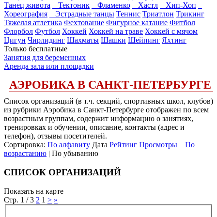
Танец живота
Тектоник
Фламенко
Хастл
Хип-Хоп
Хореография
Эстрадные танцы
Теннис
Триатлон
Трикинг
Тяжелая атлетика
Фехтование
Фигурное катание
Фитбол
Флорбол
Футбол
Хоккей
Хоккей на траве
Хоккей с мячом
Цигун
Чирлидинг
Шахматы
Шашки
Шейпинг
Яхтинг
Только бесплатные
Занятия для беременных
Аренда зала или площадки
АЭРОБИКА В САНКТ-ПЕТЕРБУРГЕ
Список организаций (в т.ч. секций, спортивных школ, клубов)
из рубрики Аэробика в Санкт-Петербурге отображен по всем
возрастным группам, содержит информацию о занятиях,
тренировках и обучении, описание, контакты (адрес и
телефон), отзывы посетителей.
Сортировка:
По алфавиту
Дата
Рейтинг
Просмотры
По
возрастанию
| По убыванию
СПИСОК ОРГАНИЗАЦИЙ
Показать на карте
Стр. 1 / 3
2
1
>
»