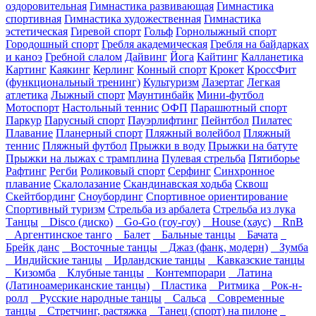
оздоровительная
Гимнастика развивающая
Гимнастика
спортивная
Гимнастика художественная
Гимнастика
эстетическая
Гиревой спорт
Гольф
Горнолыжный спорт
Городошный спорт
Гребля академическая
Гребля на байдарках
и каноэ
Гребной слалом
Дайвинг
Йога
Кайтинг
Калланетика
Картинг
Каякинг
Керлинг
Конный спорт
Крокет
КроссФит
(функциональный тренинг)
Культуризм
Лазертаг
Легкая
атлетика
Лыжный спорт
Маунтинбайк
Мини-футбол
Мотоспорт
Настольный теннис
ОФП
Парашютный спорт
Паркур
Парусный спорт
Пауэрлифтинг
Пейнтбол
Пилатес
Плавание
Планерный спорт
Пляжный волейбол
Пляжный
теннис
Пляжный футбол
Прыжки в воду
Прыжки на батуте
Прыжки на лыжах с трамплина
Пулевая стрельба
Пятиборье
Рафтинг
Регби
Роликовый спорт
Серфинг
Синхронное
плавание
Скалолазание
Скандинавская ходьба
Сквош
Скейтбординг
Сноубординг
Спортивное ориентирование
Спортивный туризм
Стрельба из арбалета
Стрельба из лука
Танцы
Disco (диско)
Go-Go (гоу-гоу)
House (хаус)
RnB
Аргентинское танго
Балет
Бальные танцы
Бачата
Брейк данс
Восточные танцы
Джаз (фанк, модерн)
Зумба
Индийские танцы
Ирландские танцы
Кавказские танцы
Кизомба
Клубные танцы
Контемпорари
Латина
(Латиноамериканские танцы)
Пластика
Ритмика
Рок-н-
ролл
Русские народные танцы
Сальса
Современные
танцы
Стретчинг, растяжка
Танец (спорт) на пилоне