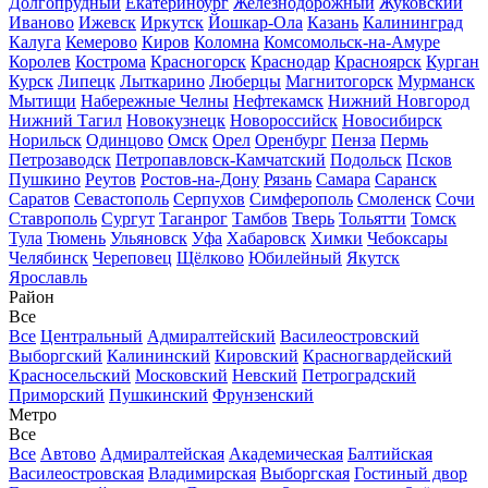
Долгопрудный
Екатеринбург
Железнодорожный
Жуковский
Иваново
Ижевск
Иркутск
Йошкар-Ола
Казань
Калининград
Калуга
Кемерово
Киров
Коломна
Комсомольск-на-Амуре
Королев
Кострома
Красногорск
Краснодар
Красноярск
Курган
Курск
Липецк
Лыткарино
Люберцы
Магнитогорск
Мурманск
Мытищи
Набережные Челны
Нефтекамск
Нижний Новгород
Нижний Тагил
Новокузнецк
Новороссийск
Новосибирск
Норильск
Одинцово
Омск
Орел
Оренбург
Пенза
Пермь
Петрозаводск
Петропавловск-Камчатский
Подольск
Псков
Пушкино
Реутов
Ростов-на-Дону
Рязань
Самара
Саранск
Саратов
Севастополь
Серпухов
Симферополь
Смоленск
Сочи
Ставрополь
Сургут
Таганрог
Тамбов
Тверь
Тольятти
Томск
Тула
Тюмень
Ульяновск
Уфа
Хабаровск
Химки
Чебоксары
Челябинск
Череповец
Щёлково
Юбилейный
Якутск
Ярославль
Район
Все
Все
Центральный
Адмиралтейский
Василеостровский
Выборгский
Калининский
Кировский
Красногвардейский
Красносельский
Московский
Невский
Петроградский
Приморский
Пушкинский
Фрунзенский
Метро
Все
Все
Автово
Адмиралтейская
Академическая
Балтийская
Василеостровская
Владимирская
Выборгская
Гостиный двор