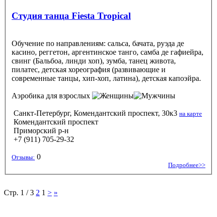
Студия танца Fiesta Tropical
Обучение по направлениям: сальса, бачата, руэда де
касино, реггетон, аргентинское танго, самба де гафиейра,
свинг (Бальбоа, линди хоп), зумба, танец живота,
пилатес, детская хореография (развивающие и
современные танцы, хип-хоп, латина), детская капоэйра.
Аэробика
для взрослых
Санкт-Петербург, Комендантский проспект, 30к3
на карте
Комендантский проспект
Приморский р-н
+7 (911) 705-29-32
0
Отзывы:
Подробнее>>
Стр. 1 / 3
2
1
>
»