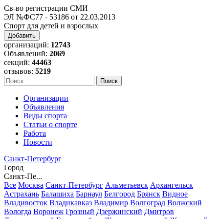
Св-во регистрации СМИ
ЭЛ №ФС77 - 53186 от 22.03.2013
Спорт для детей и взрослых
Добавить
организаций:
12743
Объявлений:
2069
секций:
44463
отзывов:
5219
Организации
Объявления
Виды спорта
Статьи о спорте
Работа
Новости
Санкт-Петербург
Город
Санкт-Пе...
Все
Москва
Санкт-Петербург
Альметьевск
Архангельск
Астрахань
Балашиха
Барнаул
Белгород
Брянск
Видное
Владивосток
Владикавказ
Владимир
Волгоград
Волжский
Вологда
Воронеж
Грозный
Дзержинский
Дмитров