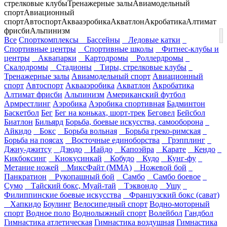
стрелковые клубы
Тренажерные залы
Авиамодельный
спорт
Авиационный
спорт
Автоспорт
Аквааэробика
Акватлон
Акробатика
Алтимат
фрисби
Альпинизм
Все
Спорткомплексы
Бассейны
Ледовые катки
Спортивные центры
Спортивные школы
Фитнес-клубы и
центры
Аквапарки
Картодромы
Роллердромы
Скалодромы
Стадионы
Тиры, стрелковые клубы
Тренажерные залы
Авиамодельный спорт
Авиационный
спорт
Автоспорт
Аквааэробика
Акватлон
Акробатика
Алтимат фрисби
Альпинизм
Американский футбол
Армрестлинг
Аэробика
Аэробика спортивная
Бадминтон
Баскетбол
Бег
Бег на коньках, шорт-трек
Беговел
Бейсбол
Биатлон
Бильярд
Борьба, боевые искусства, самооборона
Айкидо
Бокс
Борьба вольная
Борьба греко-римская
Борьба на поясах
Восточные единоборства
Грэпплинг
Джиу-джитсу
Дзюдо
Иайдо
Капоэйра
Карате
Кендо
Кикбоксинг
Киокусинкай
Кобудо
Кудо
Кунг-фу
Метание ножей
МиксФайт (ММА)
Ножевой бой
Панкратион
Рукопашный бой
Самбо
Самбо боевое
Сумо
Тайский бокс, Муай-тай
Тэквондо
Ушу
Филиппинские боевые искусства
Французский бокс (сават)
Хапкидо
Боулинг
Велосипедный спорт
Водно-моторный
спорт
Водное поло
Воднолыжный спорт
Волейбол
Гандбол
Гимнастика атлетическая
Гимнастика воздушная
Гимнастика