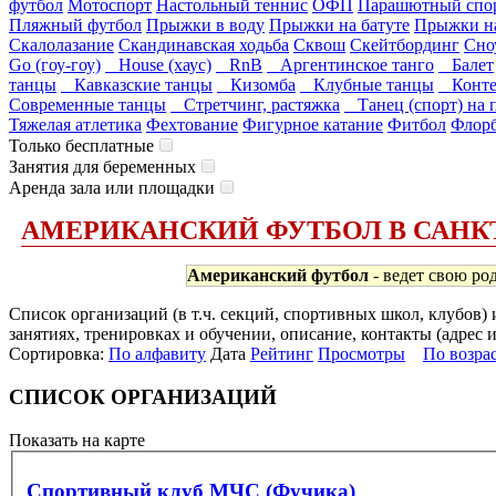
футбол
Мотоспорт
Настольный теннис
ОФП
Парашютный спо
Пляжный футбол
Прыжки в воду
Прыжки на батуте
Прыжки на
Скалолазание
Скандинавская ходьба
Сквош
Скейтбординг
Сно
Go (гоу-гоу)
House (хаус)
RnB
Аргентинское танго
Балет
танцы
Кавказские танцы
Кизомба
Клубные танцы
Конте
Современные танцы
Стретчинг, растяжка
Танец (спорт) на 
Тяжелая атлетика
Фехтование
Фигурное катание
Фитбол
Флор
Только бесплатные
Занятия для беременных
Аренда зала или площадки
АМЕРИКАНСКИЙ ФУТБОЛ В САНК
Американский футбол
- ведет свою ро
Список организаций (в т.ч. секций, спортивных школ, клубов
занятиях, тренировках и обучении, описание, контакты (адрес 
Сортировка:
По алфавиту
Дата
Рейтинг
Просмотры
По возра
СПИСОК ОРГАНИЗАЦИЙ
Показать на карте
Спортивный клуб МЧС (Фучика)