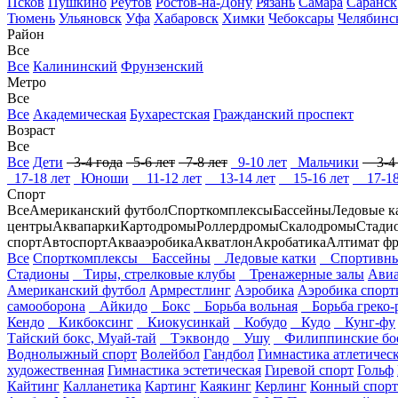
Псков
Пушкино
Реутов
Ростов-на-Дону
Рязань
Самара
Саранск
Тюмень
Ульяновск
Уфа
Хабаровск
Химки
Чебоксары
Челябинс
Район
Все
Все
Калининский
Фрунзенский
Метро
Все
Все
Академическая
Бухарестская
Гражданский проспект
Возраст
Все
Все
Дети
3-4 года
5-6 лет
7-8 лет
9-10 лет
Мальчики
3-4 
17-18 лет
Юноши
11-12 лет
13-14 лет
15-16 лет
17-18
Спорт
Все
Американский футбол
Спорткомплексы
Бассейны
Ледовые к
центры
Аквапарки
Картодромы
Роллердромы
Скалодромы
Стади
спорт
Автоспорт
Аквааэробика
Акватлон
Акробатика
Алтимат ф
Все
Спорткомплексы
Бассейны
Ледовые катки
Спортивны
Стадионы
Тиры, стрелковые клубы
Тренажерные залы
Авиа
Американский футбол
Армрестлинг
Аэробика
Аэробика спорт
самооборона
Айкидо
Бокс
Борьба вольная
Борьба греко-
Кендо
Кикбоксинг
Киокусинкай
Кобудо
Кудо
Кунг-фу
Тайский бокс, Муай-тай
Тэквондо
Ушу
Филиппинские бое
Воднолыжный спорт
Волейбол
Гандбол
Гимнастика атлетичес
художественная
Гимнастика эстетическая
Гиревой спорт
Гольф
Кайтинг
Калланетика
Картинг
Каякинг
Керлинг
Конный спорт