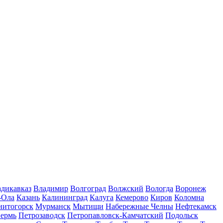
дикавказ
Владимир
Волгоград
Волжский
Вологда
Воронеж
-Ола
Казань
Калининград
Калуга
Кемерово
Киров
Коломна
нитогорск
Мурманск
Мытищи
Набережные Челны
Нефтекамск
ермь
Петрозаводск
Петропавловск-Камчатский
Подольск