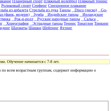
авание
Планерный спорт
Пляжный волейбол
Пляжный теннис
и
Роликовый спорт
Серфинг
Синхронное плавание
льба из арбалета
Стрельба из лука
Танцы
Disco (диско)
Go-
 (фанк, модерн)
Зумба
Индийские танцы
Ирландские
тмика
Рок-н-ролл
Русские народные танцы
Сальса
п
Хореография
Эстрадные танцы
Теннис
Триатлон
Трикинг
идинг
Шахматы
Шашки
Шейпинг
Яхтинг
и. Обучение начинается с 7-8 лет.
ен по всем возрастным группам, содержит информацию о