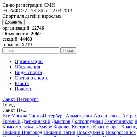
Св-во регистрации СМИ
ЭЛ №ФС77 - 53186 от 22.03.2013
Спорт для детей и взрослых
Добавить
организаций:
12746
Объявлений:
2069
секций:
44463
отзывов:
5219
Организации
Объявления
Виды спорта
Статьи о спорте
Работа
Новости
Санкт-Петербург
Город
Санкт-Пе...
Все
Москва
Санкт-Петербург
Альметьевск
Архангельск
Астрах
Грозный
Дзержинский
Дмитров
Долгопрудный
Екатеринбург
Комсомольск-на-Амуре
Королев
Кострома
Красногорск
Красно
Нижний Новгород
Нижний Тагил
Новокузнецк
Новороссийск