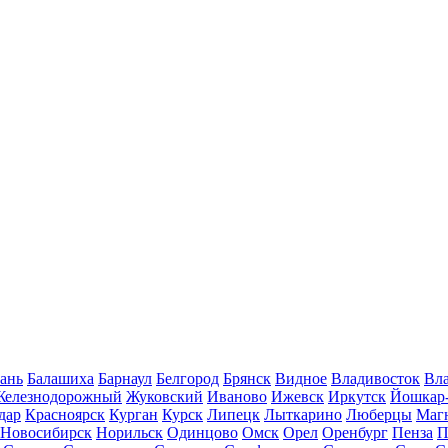
ань
Балашиха
Барнаул
Белгород
Брянск
Видное
Владивосток
Вла
Железнодорожный
Жуковский
Иваново
Ижевск
Иркутск
Йошкар
дар
Красноярск
Курган
Курск
Липецк
Лыткарино
Люберцы
Маг
Новосибирск
Норильск
Одинцово
Омск
Орел
Оренбург
Пенза
П