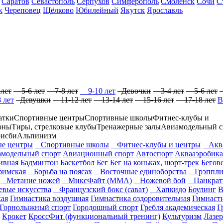
Саратов
Севастополь
Серпухов
Симферополь
Смоленск
Сочи
С
к
Череповец
Щёлково
Юбилейный
Якутск
Ярославль
лет
5-6 лет
7-8 лет
9-10 лет
Девочки
3-4 лет
5-6 лет
 лет
Девушки
11-12 лет
13-14 лет
15-16 лет
17-18 лет
В
атки
Спортивные центры
Спортивные школы
Фитнес-клубы и
оны
Тиры, стрелковые клубы
Тренажерные залы
Авиамодельный с
рисби
Альпинизм
е центры
Спортивные школы
Фитнес-клубы и центры
Аква
модельный спорт
Авиационный спорт
Автоспорт
Аквааэробика
ивная
Бадминтон
Баскетбол
Бег
Бег на коньках, шорт-трек
Бегов
римская
Борьба на поясах
Восточные единоборства
Грэппли
Метание ножей
МиксФайт (ММА)
Ножевой бой
Панкрат
вые искусства
Французский бокс (сават)
Хапкидо
Боулинг
В
кая
Гимнастика воздушная
Гимнастика оздоровительная
Гимнаст
Горнолыжный спорт
Городошный спорт
Гребля академическая
Г
Крокет
КроссФит (функциональный тренинг)
Культуризм
Лазер