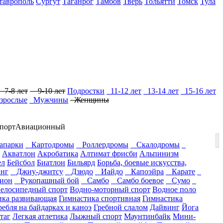
таврополь
Сургут
Таганрог
Тамбов
Тверь
Тольятти
Томск
Тула
7-8 лет
9-10 лет
Подростки
11-12 лет
13-14 лет
15-16 лет
зрослые
Мужчины
Женщины
порт
Авиационный
парки
Картодромы
Роллердромы
Скалодромы
Акватлон
Акробатика
Алтимат фрисби
Альпинизм
ел
Бейсбол
Биатлон
Бильярд
Борьба, боевые искусства,
нг
Джиу-джитсу
Дзюдо
Иайдо
Капоэйра
Карате
ион
Рукопашный бой
Самбо
Самбо боевое
Сумо
елосипедный спорт
Водно-моторный спорт
Водное поло
ика развивающая
Гимнастика спортивная
Гимнастика
ребля на байдарках и каноэ
Гребной слалом
Дайвинг
Йога
таг
Легкая атлетика
Лыжный спорт
Маунтинбайк
Мини-