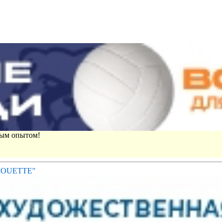
вым опытом!
IROUETTE"