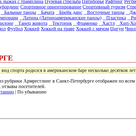
 лыжах с трамплина
Пулевая стрельба
Пятиборье
Рафтинг
Регб
убординг
Спортивное ориентирование
Спортивный туризм
Стре
Бальные танцы
Бачата
Брейк данс
Восточные танцы
Джаз
мпорари
Латина (Латиноамериканские танцы)
Пластика
Ри
пилоне
Танец живота
Тектоник
Фламенко
Хастл
Хип-Хо
бол
Футбол
Хоккей
Хоккей на траве
Хоккей с мячом
Цигун
Чирл
РГЕ
к вид спорта родился в американском баре несколько десятков лет 
) из рубрики Армрестлинг в Санкт-Петербурге отображен по все
, отзывы посетителей.
станию
| По убыванию