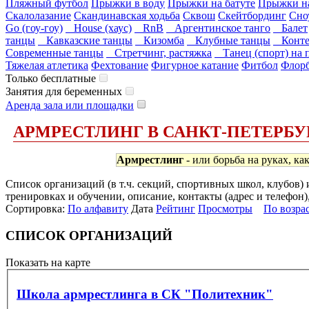
Пляжный футбол
Прыжки в воду
Прыжки на батуте
Прыжки на
Скалолазание
Скандинавская ходьба
Сквош
Скейтбординг
Сно
Go (гоу-гоу)
House (хаус)
RnB
Аргентинское танго
Балет
танцы
Кавказские танцы
Кизомба
Клубные танцы
Конте
Современные танцы
Стретчинг, растяжка
Танец (спорт) на 
Тяжелая атлетика
Фехтование
Фигурное катание
Фитбол
Флор
Только бесплатные
Занятия для беременных
Аренда зала или площадки
АРМРЕСТЛИНГ В САНКТ-ПЕТЕРБУ
Армрестлинг
- или борьба на руках, ка
Список организаций (в т.ч. секций, спортивных школ, клубов
тренировках и обучении, описание, контакты (адрес и телефон)
Сортировка:
По алфавиту
Дата
Рейтинг
Просмотры
По возра
СПИСОК ОРГАНИЗАЦИЙ
Показать на карте
Школа армрестлинга в СК "Политехник"