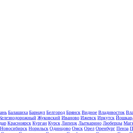
ань
Балашиха
Барнаул
Белгород
Брянск
Видное
Владивосток
Вла
Железнодорожный
Жуковский
Иваново
Ижевск
Иркутск
Йошкар
дар
Красноярск
Курган
Курск
Липецк
Лыткарино
Люберцы
Маг
Новосибирск
Норильск
Одинцово
Омск
Орел
Оренбург
Пенза
П