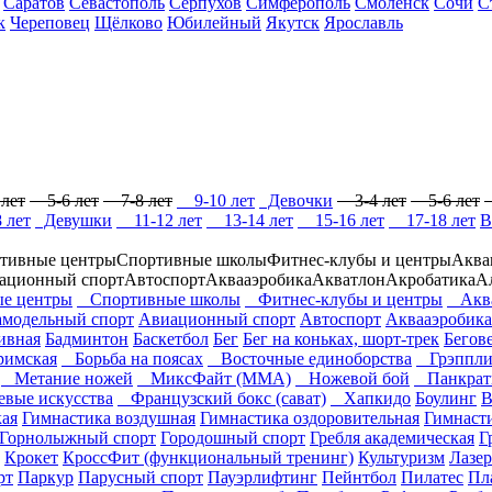
Саратов
Севастополь
Серпухов
Симферополь
Смоленск
Сочи
С
к
Череповец
Щёлково
Юбилейный
Якутск
Ярославль
лет
5-6 лет
7-8 лет
9-10 лет
Девочки
3-4 лет
5-6 лет
 лет
Девушки
11-12 лет
13-14 лет
15-16 лет
17-18 лет
В
тивные центры
Спортивные школы
Фитнес-клубы и центры
Аква
ационный спорт
Автоспорт
Аквааэробика
Акватлон
Акробатика
А
е центры
Спортивные школы
Фитнес-клубы и центры
Аква
модельный спорт
Авиационный спорт
Автоспорт
Аквааэробика
ивная
Бадминтон
Баскетбол
Бег
Бег на коньках, шорт-трек
Бегов
римская
Борьба на поясах
Восточные единоборства
Грэппли
Метание ножей
МиксФайт (ММА)
Ножевой бой
Панкрат
вые искусства
Французский бокс (сават)
Хапкидо
Боулинг
В
кая
Гимнастика воздушная
Гимнастика оздоровительная
Гимнаст
Горнолыжный спорт
Городошный спорт
Гребля академическая
Г
Крокет
КроссФит (функциональный тренинг)
Культуризм
Лазер
рт
Паркур
Парусный спорт
Пауэрлифтинг
Пейнтбол
Пилатес
Пл