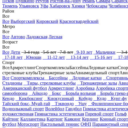
Псков
Пушкино
Реутов
Ростов-на-Дону
Рязань
Самара
Саранск
Тюмень
Ульяновск
Уфа
Хабаровск
Химки
Чебоксары
Челябинс
Район
Все
Все
Выборгский
Кировский
Красногвардейский
Метро
Все
Все
Автово
Ладожская
Лесная
Возраст
Все
Все
Дети
3-4 года
5-6 лет
7-8 лет
9-10 лет
Мальчики
3-4 
17-18 лет
Юноши
11-12 лет
13-14 лет
15-16 лет
17-18
Спорт
Все
Армрестлинг
Спорткомплексы
Бассейны
Ледовые катки
Спор
стрелковые клубы
Тренажерные залы
Авиамодельный спорт
Ави
Все
Спорткомплексы
Бассейны
Ледовые катки
Спортивны
Стадионы
Тиры, стрелковые клубы
Тренажерные залы
Авиа
Американский футбол
Армрестлинг
Аэробика
Аэробика спорт
самооборона
Айкидо
Бокс
Борьба вольная
Борьба греко-
Кендо
Кикбоксинг
Киокусинкай
Кобудо
Кудо
Кунг-фу
Тайский бокс, Муай-тай
Тэквондо
Ушу
Филиппинские бое
Воднолыжный спорт
Волейбол
Гандбол
Гимнастика атлетичес
художественная
Гимнастика эстетическая
Гиревой спорт
Гольф
Кайтинг
Калланетика
Картинг
Каякинг
Керлинг
Конный спорт
футбол
Мотоспорт
Настольный теннис
ОФП
Парашютный спо