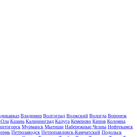
дикавказ
Владимир
Волгоград
Волжский
Вологда
Воронеж
-Ола
Казань
Калининград
Калуга
Кемерово
Киров
Коломна
нитогорск
Мурманск
Мытищи
Набережные Челны
Нефтекамск
ермь
Петрозаводск
Петропавловск-Камчатский
Подольск