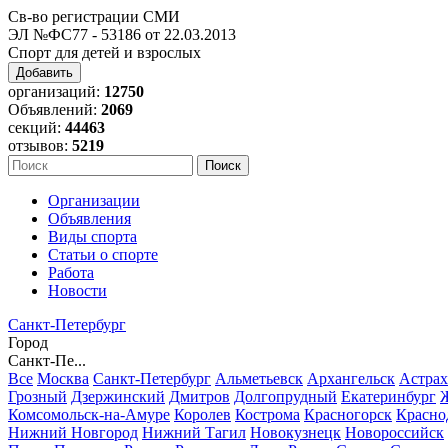
Св-во регистрации СМИ
ЭЛ №ФС77 - 53186 от 22.03.2013
Спорт для детей и взрослых
Добавить
организаций:
12750
Объявлений:
2069
секций:
44463
отзывов:
5219
Организации
Объявления
Виды спорта
Статьи о спорте
Работа
Новости
Санкт-Петербург
Город
Санкт-Пе...
Все
Москва
Санкт-Петербург
Альметьевск
Архангельск
Астрах
Грозный
Дзержинский
Дмитров
Долгопрудный
Екатеринбург
Комсомольск-на-Амуре
Королев
Кострома
Красногорск
Красно
Нижний Новгород
Нижний Тагил
Новокузнецк
Новороссийск