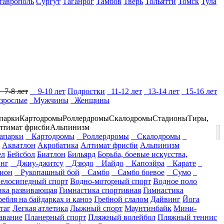
таврополь
Сургут
Таганрог
Тамбов
Тверь
Тольятти
Томск
Тула
7-8 лет
9-10 лет
Подростки
11-12 лет
13-14 лет
15-16 лет
зрослые
Мужчины
Женщины
парки
Картодромы
Роллердромы
Скалодромы
Стадионы
Тиры,
лтимат фрисби
Альпинизм
парки
Картодромы
Роллердромы
Скалодромы
Акватлон
Акробатика
Алтимат фрисби
Альпинизм
ел
Бейсбол
Биатлон
Бильярд
Борьба, боевые искусства,
нг
Джиу-джитсу
Дзюдо
Иайдо
Капоэйра
Карате
ион
Рукопашный бой
Самбо
Самбо боевое
Сумо
елосипедный спорт
Водно-моторный спорт
Водное поло
ика развивающая
Гимнастика спортивная
Гимнастика
ребля на байдарках и каноэ
Гребной слалом
Дайвинг
Йога
таг
Легкая атлетика
Лыжный спорт
Маунтинбайк
Мини-
авание
Планерный спорт
Пляжный волейбол
Пляжный теннис