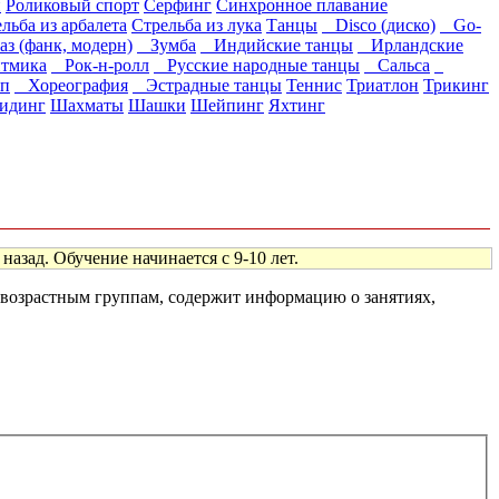
и
Роликовый спорт
Серфинг
Синхронное плавание
льба из арбалета
Стрельба из лука
Танцы
Disco (диско)
Go-
 (фанк, модерн)
Зумба
Индийские танцы
Ирландские
тмика
Рок-н-ролл
Русские народные танцы
Сальса
п
Хореография
Эстрадные танцы
Теннис
Триатлон
Трикинг
идинг
Шахматы
Шашки
Шейпинг
Яхтинг
назад. Обучение начинается с 9-10 лет.
м возрастным группам, содержит информацию о занятиях,