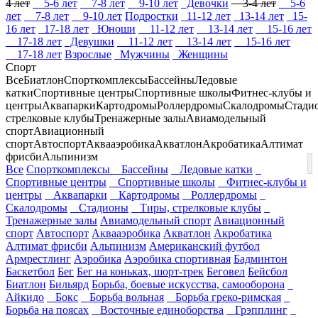
4 лет
5-6 лет
7-8 лет
9-10 лет
Девочки
3-4 лет
5-6
лет
7-8 лет
9-10 лет
Подростки
11-12 лет
13-14 лет
15-
16 лет
17-18 лет
Юноши
11-12 лет
13-14 лет
15-16 лет
17-18 лет
Девушки
11-12 лет
13-14 лет
15-16 лет
17-18 лет
Взрослые
Мужчины
Женщины
Спорт
Все
Биатлон
Спорткомплексы
Бассейны
Ледовые
катки
Спортивные центры
Спортивные школы
Фитнес-клубы и
центры
Аквапарки
Картодромы
Роллердромы
Скалодромы
Стади
стрелковые клубы
Тренажерные залы
Авиамодельный
спорт
Авиационный
спорт
Автоспорт
Аквааэробика
Акватлон
Акробатика
Алтимат
фрисби
Альпинизм
Все
Спорткомплексы
Бассейны
Ледовые катки
Спортивные центры
Спортивные школы
Фитнес-клубы и
центры
Аквапарки
Картодромы
Роллердромы
Скалодромы
Стадионы
Тиры, стрелковые клубы
Тренажерные залы
Авиамодельный спорт
Авиационный
спорт
Автоспорт
Аквааэробика
Акватлон
Акробатика
Алтимат фрисби
Альпинизм
Американский футбол
Армрестлинг
Аэробика
Аэробика спортивная
Бадминтон
Баскетбол
Бег
Бег на коньках, шорт-трек
Беговел
Бейсбол
Биатлон
Бильярд
Борьба, боевые искусства, самооборона
Айкидо
Бокс
Борьба вольная
Борьба греко-римская
Борьба на поясах
Восточные единоборства
Грэпплинг