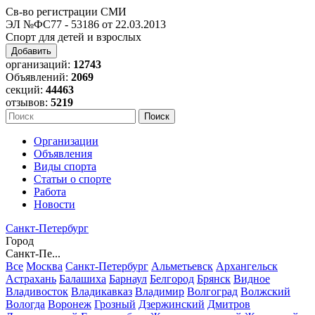
Св-во регистрации СМИ
ЭЛ №ФС77 - 53186 от 22.03.2013
Спорт для детей и взрослых
Добавить
организаций:
12743
Объявлений:
2069
секций:
44463
отзывов:
5219
Организации
Объявления
Виды спорта
Статьи о спорте
Работа
Новости
Санкт-Петербург
Город
Санкт-Пе...
Все
Москва
Санкт-Петербург
Альметьевск
Архангельск
Астрахань
Балашиха
Барнаул
Белгород
Брянск
Видное
Владивосток
Владикавказ
Владимир
Волгоград
Волжский
Вологда
Воронеж
Грозный
Дзержинский
Дмитров