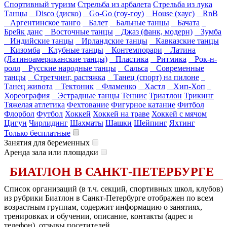
Спортивный туризм
Стрельба из арбалета
Стрельба из лука
Танцы
Disco (диско)
Go-Go (гоу-гоу)
House (хаус)
RnB
Аргентинское танго
Балет
Бальные танцы
Бачата
Брейк данс
Восточные танцы
Джаз (фанк, модерн)
Зумба
Индийские танцы
Ирландские танцы
Кавказские танцы
Кизомба
Клубные танцы
Контемпорари
Латина
(Латиноамериканские танцы)
Пластика
Ритмика
Рок-н-
ролл
Русские народные танцы
Сальса
Современные
танцы
Стретчинг, растяжка
Танец (спорт) на пилоне
Танец живота
Тектоник
Фламенко
Хастл
Хип-Хоп
Хореография
Эстрадные танцы
Теннис
Триатлон
Трикинг
Тяжелая атлетика
Фехтование
Фигурное катание
Фитбол
Флорбол
Футбол
Хоккей
Хоккей на траве
Хоккей с мячом
Цигун
Чирлидинг
Шахматы
Шашки
Шейпинг
Яхтинг
Только бесплатные
Занятия для беременных
Аренда зала или площадки
БИАТЛОН В САНКТ-ПЕТЕРБУРГЕ
Список организаций (в т.ч. секций, спортивных школ, клубов)
из рубрики Биатлон в Санкт-Петербурге отображен по всем
возрастным группам, содержит информацию о занятиях,
тренировках и обучении, описание, контакты (адрес и
телефон), отзывы посетителей.