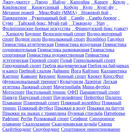
Джиу-джитсу
Дзюдо
Иайдо
Капоэйра
Карате
Кендо
Кикбоксинг
Киокусинкай
Кобудо
Кудо
Кунг-фу
Метание ножей
МиксФайт (ММА)
Ножевой бой
Панкратион
Рукопашный бой
Самбо
Самбо боевое
Сумо
Тайский бокс, Муай-тай
Тэквондо
Ушу
Филиппинские боевые искусства
Французский бокс (сават)
Хапкидо
Боулинг
Велосипедный спорт
Водно-моторный
спорт
Водное поло
Воднолыжный спорт
Волейбол
Гандбол
Гимнастика атлетическая
Гимнастика воздушная
Гимнастика
оздоровительная
Гимнастика развивающая
Гимнастика
спортивная
Гимнастика художественная
Гимнастика
эстетическая
Гиревой спорт
Гольф
Горнолыжный спорт
Городошный спорт
Гребля академическая
Гребля на байдарках
и каноэ
Гребной слалом
Дайвинг
Йога
Кайтинг
Калланетика
Картинг
Каякинг
Керлинг
Конный спорт
Крокет
КроссФит
(функциональный тренинг)
Культуризм
Лазертаг
Легкая
атлетика
Лыжный спорт
Маунтинбайк
Мини-футбол
Мотоспорт
Настольный теннис
ОФП
Парашютный спорт
Паркур
Парусный спорт
Пауэрлифтинг
Пейнтбол
Пилатес
Плавание
Планерный спорт
Пляжный волейбол
Пляжный
теннис
Пляжный футбол
Прыжки в воду
Прыжки на батуте
Прыжки на лыжах с трамплина
Пулевая стрельба
Пятиборье
Рафтинг
Регби
Роликовый спорт
Серфинг
Синхронное
плавание
Скалолазание
Скандинавская ходьба
Сквош
Скейтбординг
Сноубординг
Спортивное ориентирование