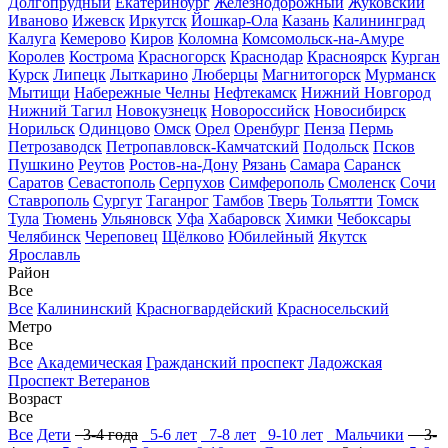
Долгопрудный
Екатеринбург
Железнодорожный
Жуковский
Иваново
Ижевск
Иркутск
Йошкар-Ола
Казань
Калининград
Калуга
Кемерово
Киров
Коломна
Комсомольск-на-Амуре
Королев
Кострома
Красногорск
Краснодар
Красноярск
Курган
Курск
Липецк
Лыткарино
Люберцы
Магнитогорск
Мурманск
Мытищи
Набережные Челны
Нефтекамск
Нижний Новгород
Нижний Тагил
Новокузнецк
Новороссийск
Новосибирск
Норильск
Одинцово
Омск
Орел
Оренбург
Пенза
Пермь
Петрозаводск
Петропавловск-Камчатский
Подольск
Псков
Пушкино
Реутов
Ростов-на-Дону
Рязань
Самара
Саранск
Саратов
Севастополь
Серпухов
Симферополь
Смоленск
Сочи
Ставрополь
Сургут
Таганрог
Тамбов
Тверь
Тольятти
Томск
Тула
Тюмень
Ульяновск
Уфа
Хабаровск
Химки
Чебоксары
Челябинск
Череповец
Щёлково
Юбилейный
Якутск
Ярославль
Район
Все
Все
Калининский
Красногвардейский
Красносельский
Метро
Все
Все
Академическая
Гражданский проспект
Ладожская
Проспект Ветеранов
Возраст
Все
Все
Дети
3-4 года
5-6 лет
7-8 лет
9-10 лет
Мальчики
3-