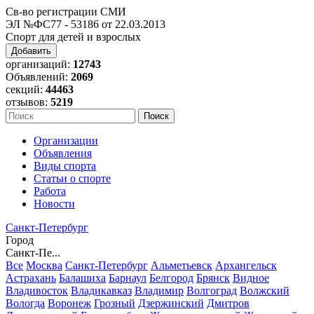
Св-во регистрации СМИ
ЭЛ №ФС77 - 53186 от 22.03.2013
Спорт для детей и взрослых
Добавить
организаций:
12743
Объявлений:
2069
секций:
44463
отзывов:
5219
Организации
Объявления
Виды спорта
Статьи о спорте
Работа
Новости
Санкт-Петербург
Город
Санкт-Пе...
Все
Москва
Санкт-Петербург
Альметьевск
Архангельск
Астрахань
Балашиха
Барнаул
Белгород
Брянск
Видное
Владивосток
Владикавказ
Владимир
Волгоград
Волжский
Вологда
Воронеж
Грозный
Дзержинский
Дмитров