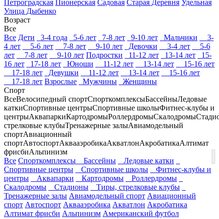
Петроградская
Пионерская
Садовая
Старая Деревня
Удельная
Улица Дыбенко
Возраст
Все
Все
Дети
3-4 года
5-6 лет
7-8 лет
9-10 лет
Мальчики
3-
4 лет
5-6 лет
7-8 лет
9-10 лет
Девочки
3-4 лет
5-6
лет
7-8 лет
9-10 лет
Подростки
11-12 лет
13-14 лет
15-
16 лет
17-18 лет
Юноши
11-12 лет
13-14 лет
15-16 лет
17-18 лет
Девушки
11-12 лет
13-14 лет
15-16 лет
17-18 лет
Взрослые
Мужчины
Женщины
Спорт
Все
Велосипедный спорт
Спорткомплексы
Бассейны
Ледовые
катки
Спортивные центры
Спортивные школы
Фитнес-клубы и
центры
Аквапарки
Картодромы
Роллердромы
Скалодромы
Стади
стрелковые клубы
Тренажерные залы
Авиамодельный
спорт
Авиационный
спорт
Автоспорт
Аквааэробика
Акватлон
Акробатика
Алтимат
фрисби
Альпинизм
Все
Спорткомплексы
Бассейны
Ледовые катки
Спортивные центры
Спортивные школы
Фитнес-клубы и
центры
Аквапарки
Картодромы
Роллердромы
Скалодромы
Стадионы
Тиры, стрелковые клубы
Тренажерные залы
Авиамодельный спорт
Авиационный
спорт
Автоспорт
Аквааэробика
Акватлон
Акробатика
Алтимат фрисби
Альпинизм
Американский футбол