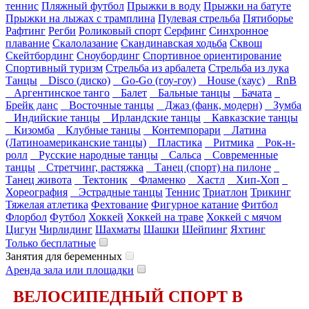
теннис
Пляжный футбол
Прыжки в воду
Прыжки на батуте
Прыжки на лыжах с трамплина
Пулевая стрельба
Пятиборье
Рафтинг
Регби
Роликовый спорт
Серфинг
Синхронное
плавание
Скалолазание
Скандинавская ходьба
Сквош
Скейтбординг
Сноубординг
Спортивное ориентирование
Спортивный туризм
Стрельба из арбалета
Стрельба из лука
Танцы
Disco (диско)
Go-Go (гоу-гоу)
House (хаус)
RnB
Аргентинское танго
Балет
Бальные танцы
Бачата
Брейк данс
Восточные танцы
Джаз (фанк, модерн)
Зумба
Индийские танцы
Ирландские танцы
Кавказские танцы
Кизомба
Клубные танцы
Контемпорари
Латина
(Латиноамериканские танцы)
Пластика
Ритмика
Рок-н-
ролл
Русские народные танцы
Сальса
Современные
танцы
Стретчинг, растяжка
Танец (спорт) на пилоне
Танец живота
Тектоник
Фламенко
Хастл
Хип-Хоп
Хореография
Эстрадные танцы
Теннис
Триатлон
Трикинг
Тяжелая атлетика
Фехтование
Фигурное катание
Фитбол
Флорбол
Футбол
Хоккей
Хоккей на траве
Хоккей с мячом
Цигун
Чирлидинг
Шахматы
Шашки
Шейпинг
Яхтинг
Только бесплатные
Занятия для беременных
Аренда зала или площадки
ВЕЛОСИПЕДНЫЙ СПОРТ В