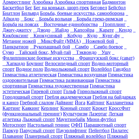
Армрестлинг
Аэробика
Аэробика спортивная
Бадминтон
Баскетбол
Бег
Бег на коньках, шорт-трек
Беговел
Бейсбол
Биатлон
Бильярд
Борьба, боевые искусства, самооборона
Айкидо
Бокс
Борьба вольная
Борьба греко-римская
Борьба на поясах
Восточные единоборства
Грэпплинг
Джиу-джитсу
Дзюдо
Иайдо
Капоэйра
Карате
Кендо
Кикбоксинг
Киокусинкай
Кобудо
Кудо
Кунг-фу
Метание ножей
МиксФайт (ММА)
Ножевой бой
Панкратион
Рукопашный бой
Самбо
Самбо боевое
Сумо
Тайский бокс, Муай-тай
Тэквондо
Ушу
Филиппинские боевые искусства
Французский бокс (сават)
Хапкидо
Боулинг
Велосипедный спорт
Водно-моторный
спорт
Водное поло
Воднолыжный спорт
Волейбол
Гандбол
Гимнастика атлетическая
Гимнастика воздушная
Гимнастика
оздоровительная
Гимнастика развивающая
Гимнастика
спортивная
Гимнастика художественная
Гимнастика
эстетическая
Гиревой спорт
Гольф
Горнолыжный спорт
Городошный спорт
Гребля академическая
Гребля на байдарках
и каноэ
Гребной слалом
Дайвинг
Йога
Кайтинг
Калланетика
Картинг
Каякинг
Керлинг
Конный спорт
Крокет
КроссФит
(функциональный тренинг)
Культуризм
Лазертаг
Легкая
атлетика
Лыжный спорт
Маунтинбайк
Мини-футбол
Мотоспорт
Настольный теннис
ОФП
Парашютный спорт
Паркур
Парусный спорт
Пауэрлифтинг
Пейнтбол
Пилатес
Плавание
Планерный спорт
Пляжный волейбол
Пляжный