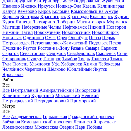
Долгопрудный
Екатеринбург
Железнодорожный
Жуковский
Иваново
Ижевск
Иркутск
Йошкар-Ола
Казань
Калининград
Калуга
Кемерово
Киров
Коломна
Комсомольск-на-Амуре
Королев
Кострома
Красногорск
Краснодар
Красноярск
Курган
Курск
Липецк
Лыткарино
Люберцы
Магнитогорск
Мурманск
Мытищи
Набережные Челны
Нефтекамск
Нижний Новгород
Нижний Тагил
Новокузнецк
Новороссийск
Новосибирск
Норильск
Одинцово
Омск
Орел
Оренбург
Пенза
Пермь
Петрозаводск
Петропавловск-Камчатский
Подольск
Псков
Пушкино
Реутов
Ростов-на-Дону
Рязань
Самара
Саранск
Саратов
Севастополь
Серпухов
Симферополь
Смоленск
Сочи
Ставрополь
Сургут
Таганрог
Тамбов
Тверь
Тольятти
Томск
Тула
Тюмень
Ульяновск
Уфа
Хабаровск
Химки
Чебоксары
Челябинск
Череповец
Щёлково
Юбилейный
Якутск
Ярославль
Район
Все
Все
Центральный
Адмиралтейский
Выборгский
Калининский
Курортный
Московский
Невский
Петроградский
Петродворцовый
Приморский
Метро
Все
Все
Академическая
Горьковская
Гражданский проспект
Звёздная
Комендантский проспект
Ленинский проспект
Ломоносовская
Московская
Озерки
Парк Победы