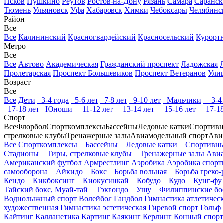
Псков
Пушкино
Реутов
Ростов-на-Дону
Рязань
Самара
Саранск
Тюмень
Ульяновск
Уфа
Хабаровск
Химки
Чебоксары
Челябинс
Район
Все
Все
Калининский
Красногвардейский
Красносельский
Курорт
Метро
Все
Все
Автово
Академическая
Гражданский проспект
Ладожская
Пролетарская
Проспект Большевиков
Проспект Ветеранов
Ули
Возраст
Все
Все
Дети
3-4 года
5-6 лет
7-8 лет
9-10 лет
Мальчики
3-4 
17-18 лет
Юноши
11-12 лет
13-14 лет
15-16 лет
17-18
Спорт
Все
Флорбол
Спорткомплексы
Бассейны
Ледовые катки
Спортивн
стрелковые клубы
Тренажерные залы
Авиамодельный спорт
Ави
Все
Спорткомплексы
Бассейны
Ледовые катки
Спортивны
Стадионы
Тиры, стрелковые клубы
Тренажерные залы
Авиа
Американский футбол
Армрестлинг
Аэробика
Аэробика спорт
самооборона
Айкидо
Бокс
Борьба вольная
Борьба греко-
Кендо
Кикбоксинг
Киокусинкай
Кобудо
Кудо
Кунг-фу
Тайский бокс, Муай-тай
Тэквондо
Ушу
Филиппинские бое
Воднолыжный спорт
Волейбол
Гандбол
Гимнастика атлетичес
художественная
Гимнастика эстетическая
Гиревой спорт
Гольф
Кайтинг
Калланетика
Картинг
Каякинг
Керлинг
Конный спорт