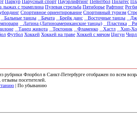
рт
Паркур
Парусный спорт
Пауэрлифтинг
Пейнтбол
Пилатес
Пл
 лыжах с трамплина
Пулевая стрельба
Пятиборье
Рафтинг
Регб
убординг
Спортивное ориентирование
Спортивный туризм
Стре
Бальные танцы
Бачата
Брейк данс
Восточные танцы
Джаз
мпорари
Латина (Латиноамериканские танцы)
Пластика
Ри
пилоне
Танец живота
Тектоник
Фламенко
Хастл
Хип-Хо
бол
Футбол
Хоккей
Хоккей на траве
Хоккей с мячом
Цигун
Чирл
) из рубрики Флорбол в Санкт-Петербурге отображен по всем во
, отзывы посетителей.
станию
| По убыванию