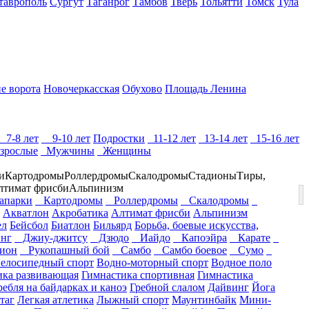
таврополь
Сургут
Таганрог
Тамбов
Тверь
Тольятти
Томск
Тула
е ворота
Новочеркасская
Обухово
Площадь Ленина
7-8 лет
9-10 лет
Подростки
11-12 лет
13-14 лет
15-16 лет
зрослые
Мужчины
Женщины
и
Картодромы
Роллердромы
Скалодромы
Стадионы
Тиры,
лтимат фрисби
Альпинизм
парки
Картодромы
Роллердромы
Скалодромы
Акватлон
Акробатика
Алтимат фрисби
Альпинизм
ел
Бейсбол
Биатлон
Бильярд
Борьба, боевые искусства,
нг
Джиу-джитсу
Дзюдо
Иайдо
Капоэйра
Карате
ион
Рукопашный бой
Самбо
Самбо боевое
Сумо
елосипедный спорт
Водно-моторный спорт
Водное поло
ика развивающая
Гимнастика спортивная
Гимнастика
ребля на байдарках и каноэ
Гребной слалом
Дайвинг
Йога
таг
Легкая атлетика
Лыжный спорт
Маунтинбайк
Мини-