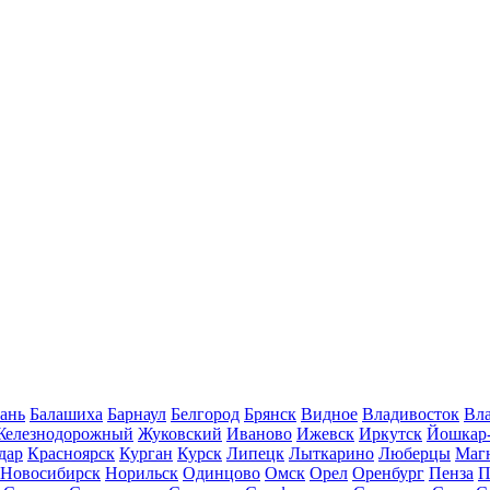
ань
Балашиха
Барнаул
Белгород
Брянск
Видное
Владивосток
Вла
Железнодорожный
Жуковский
Иваново
Ижевск
Иркутск
Йошкар
дар
Красноярск
Курган
Курск
Липецк
Лыткарино
Люберцы
Маг
Новосибирск
Норильск
Одинцово
Омск
Орел
Оренбург
Пенза
П