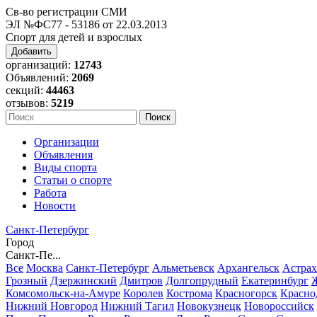
Св-во регистрации СМИ
ЭЛ №ФС77 - 53186 от 22.03.2013
Спорт для детей и взрослых
Добавить
организаций:
12743
Объявлений:
2069
секций:
44463
отзывов:
5219
Организации
Объявления
Виды спорта
Статьи о спорте
Работа
Новости
Санкт-Петербург
Город
Санкт-Пе...
Все
Москва
Санкт-Петербург
Альметьевск
Архангельск
Астрах
Грозный
Дзержинский
Дмитров
Долгопрудный
Екатеринбург
Комсомольск-на-Амуре
Королев
Кострома
Красногорск
Красно
Нижний Новгород
Нижний Тагил
Новокузнецк
Новороссийск