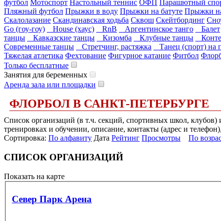
футбол
Мотоспорт
Настольный теннис
ОФП
Парашютный спо
Пляжный футбол
Прыжки в воду
Прыжки на батуте
Прыжки на
Скалолазание
Скандинавская ходьба
Сквош
Скейтбординг
Сно
Go (гоу-гоу)
House (хаус)
RnB
Аргентинское танго
Балет
танцы
Кавказские танцы
Кизомба
Клубные танцы
Конте
Современные танцы
Стретчинг, растяжка
Танец (спорт) на 
Тяжелая атлетика
Фехтование
Фигурное катание
Фитбол
Флор
Только бесплатные
Занятия для беременных
Аренда зала или площадки
ФЛОРБОЛ В САНКТ-ПЕТЕРБУРГЕ
Список организаций (в т.ч. секций, спортивных школ, клубов
тренировках и обучении, описание, контакты (адрес и телефон)
Сортировка:
По алфавиту
Дата
Рейтинг
Просмотры
По возра
СПИСОК ОРГАНИЗАЦИЙ
Показать на карте
Север Парк Арена