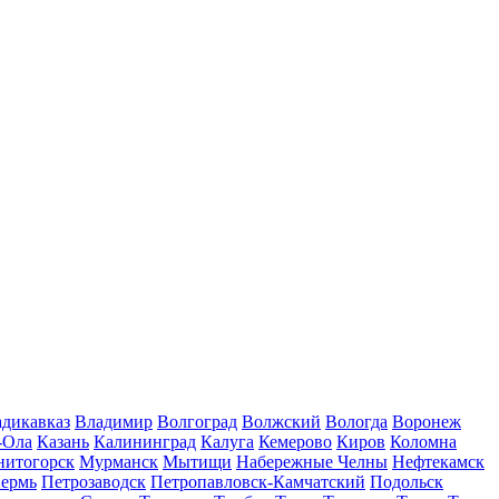
дикавказ
Владимир
Волгоград
Волжский
Вологда
Воронеж
-Ола
Казань
Калининград
Калуга
Кемерово
Киров
Коломна
нитогорск
Мурманск
Мытищи
Набережные Челны
Нефтекамск
ермь
Петрозаводск
Петропавловск-Камчатский
Подольск