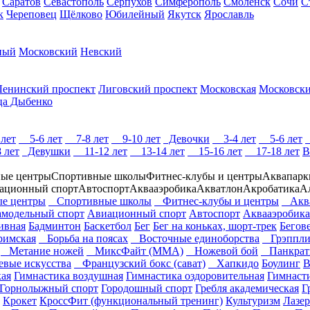
Саратов
Севастополь
Серпухов
Симферополь
Смоленск
Сочи
С
к
Череповец
Щёлково
Юбилейный
Якутск
Ярославль
ный
Московский
Невский
Ленинский проспект
Лиговский проспект
Московская
Московски
ца Дыбенко
лет
5-6 лет
7-8 лет
9-10 лет
Девочки
3-4 лет
5-6 лет
 лет
Девушки
11-12 лет
13-14 лет
15-16 лет
17-18 лет
В
ые центры
Спортивные школы
Фитнес-клубы и центры
Аквапарк
ационный спорт
Автоспорт
Аквааэробика
Акватлон
Акробатика
А
е центры
Спортивные школы
Фитнес-клубы и центры
Аква
модельный спорт
Авиационный спорт
Автоспорт
Аквааэробика
ивная
Бадминтон
Баскетбол
Бег
Бег на коньках, шорт-трек
Бегов
римская
Борьба на поясах
Восточные единоборства
Грэппли
Метание ножей
МиксФайт (ММА)
Ножевой бой
Панкрат
вые искусства
Французский бокс (сават)
Хапкидо
Боулинг
В
кая
Гимнастика воздушная
Гимнастика оздоровительная
Гимнаст
Горнолыжный спорт
Городошный спорт
Гребля академическая
Г
Крокет
КроссФит (функциональный тренинг)
Культуризм
Лазер