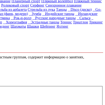
авание
Планерный спорт
Пляжный волейбол
Пляжный теннис
и
Роликовый спорт
Серфинг
Синхронное плавание
льба из арбалета
Стрельба из лука
Танцы
Disco (диско)
Go-
 (фанк, модерн)
Зумба
Индийские танцы
Ирландские
тмика
Рок-н-ролл
Русские народные танцы
Сальса
п
Хореография
Эстрадные танцы
Теннис
Триатлон
Трикинг
идинг
Шахматы
Шашки
Шейпинг
Яхтинг
зрастным группам, содержит информацию о занятиях,