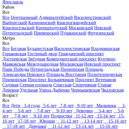
Ярославль
Район
Все
Все
Центральный
Адмиралтейский
Василеостровский
Выборгский
Калининский
Красногвардейский
Красносельский
Кронштадтский
Московский
Невский
Петроградский
Приморский
Пушкинский
Фрунзенский
Метро
Все
Все
Беговая
Бухарестская
Василеостровская
Владимирская
Горьковская
Гостиный двор
Гражданский проспект
Достоевская
Звёздная
Комендантский проспект
Купчино
Маяковская
Международная
Московская
Невский проспект
Парк Победы
Петроградская
Пионерская
Площадь
Александра Невского
Площадь Восстания
Политехническая
Приморская
Проспект Большевиков
Проспект Ветеранов
Садовая
Сенная площадь
Спасская
Спортивная
Старая
Деревня
Удельная
Улица Дыбенко
Чернышевская
Чкаловская
Возраст
Все
Все
Дети
3-4 года
5-6 лет
7-8 лет
9-10 лет
Мальчики
3-
4 лет
5-6 лет
7-8 лет
9-10 лет
Девочки
3-4 лет
5-6
лет
7-8 лет
9-10 лет
Подростки
11-12 лет
13-14 лет
15-
16 лет
17-18 лет
Юноши
11-12 лет
13-14 лет
15-16 лет
17-18 лет
Девушки
11-12 лет
13-14 лет
15-16 лет