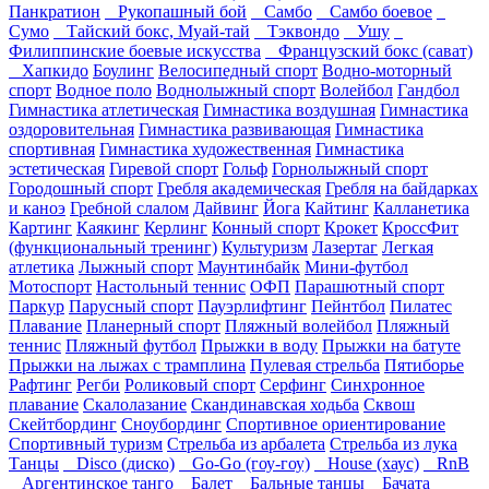
Панкратион
Рукопашный бой
Самбо
Самбо боевое
Сумо
Тайский бокс, Муай-тай
Тэквондо
Ушу
Филиппинские боевые искусства
Французский бокс (сават)
Хапкидо
Боулинг
Велосипедный спорт
Водно-моторный
спорт
Водное поло
Воднолыжный спорт
Волейбол
Гандбол
Гимнастика атлетическая
Гимнастика воздушная
Гимнастика
оздоровительная
Гимнастика развивающая
Гимнастика
спортивная
Гимнастика художественная
Гимнастика
эстетическая
Гиревой спорт
Гольф
Горнолыжный спорт
Городошный спорт
Гребля академическая
Гребля на байдарках
и каноэ
Гребной слалом
Дайвинг
Йога
Кайтинг
Калланетика
Картинг
Каякинг
Керлинг
Конный спорт
Крокет
КроссФит
(функциональный тренинг)
Культуризм
Лазертаг
Легкая
атлетика
Лыжный спорт
Маунтинбайк
Мини-футбол
Мотоспорт
Настольный теннис
ОФП
Парашютный спорт
Паркур
Парусный спорт
Пауэрлифтинг
Пейнтбол
Пилатес
Плавание
Планерный спорт
Пляжный волейбол
Пляжный
теннис
Пляжный футбол
Прыжки в воду
Прыжки на батуте
Прыжки на лыжах с трамплина
Пулевая стрельба
Пятиборье
Рафтинг
Регби
Роликовый спорт
Серфинг
Синхронное
плавание
Скалолазание
Скандинавская ходьба
Сквош
Скейтбординг
Сноубординг
Спортивное ориентирование
Спортивный туризм
Стрельба из арбалета
Стрельба из лука
Танцы
Disco (диско)
Go-Go (гоу-гоу)
House (хаус)
RnB
Аргентинское танго
Балет
Бальные танцы
Бачата