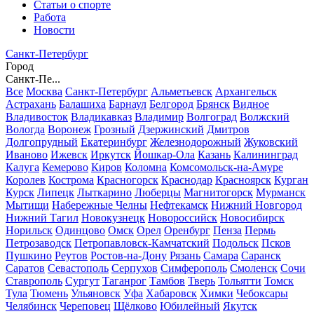
Статьи о спорте
Работа
Новости
Санкт-Петербург
Город
Санкт-Пе...
Все
Москва
Санкт-Петербург
Альметьевск
Архангельск
Астрахань
Балашиха
Барнаул
Белгород
Брянск
Видное
Владивосток
Владикавказ
Владимир
Волгоград
Волжский
Вологда
Воронеж
Грозный
Дзержинский
Дмитров
Долгопрудный
Екатеринбург
Железнодорожный
Жуковский
Иваново
Ижевск
Иркутск
Йошкар-Ола
Казань
Калининград
Калуга
Кемерово
Киров
Коломна
Комсомольск-на-Амуре
Королев
Кострома
Красногорск
Краснодар
Красноярск
Курган
Курск
Липецк
Лыткарино
Люберцы
Магнитогорск
Мурманск
Мытищи
Набережные Челны
Нефтекамск
Нижний Новгород
Нижний Тагил
Новокузнецк
Новороссийск
Новосибирск
Норильск
Одинцово
Омск
Орел
Оренбург
Пенза
Пермь
Петрозаводск
Петропавловск-Камчатский
Подольск
Псков
Пушкино
Реутов
Ростов-на-Дону
Рязань
Самара
Саранск
Саратов
Севастополь
Серпухов
Симферополь
Смоленск
Сочи
Ставрополь
Сургут
Таганрог
Тамбов
Тверь
Тольятти
Томск
Тула
Тюмень
Ульяновск
Уфа
Хабаровск
Химки
Чебоксары
Челябинск
Череповец
Щёлково
Юбилейный
Якутск