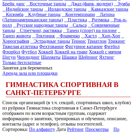
Брейк данс
Восточные танцы
Джаз (фанк, модерн)
Зумба
Индийские танцы
Ирландские танцы
Кавказские танцы
Кизомба
Клубные танцы
Контемпорари
Латина
(Латиноамериканские танцы)
Пластика
Ритмика
Рок-н-
ролл
Русские народные танцы
Сальса
Современные
танцы
Стретчинг, растяжка
Танец (спорт) на пилоне
Танец живота
Тектоник
Фламенко
Хастл
Хип-Хоп
Хореография
Эстрадные танцы
Теннис
Триатлон
Трикинг
Тяжелая атлетика
Фехтование
Фигурное катание
Фитбол
Флорбол
Футбол
Хоккей
Хоккей на траве
Хоккей с мячом
Цигун
Чирлидинг
Шахматы
Шашки
Шейпинг
Яхтинг
Только бесплатные
Занятия для беременных
Аренда зала или площадки
ГИМНАСТИКА СПОРТИВНАЯ В
САНКТ-ПЕТЕРБУРГЕ
Список организаций (в т.ч. секций, спортивных школ, клубов)
из рубрики Гимнастика спортивная в Санкт-Петербурге
отображен по всем возрастным группам, содержит
информацию о занятиях, тренировках и обучении, описание,
контакты (адрес и телефон), отзывы посетителей.
Сортировка:
По алфавиту
Дата
Рейтинг
Просмотры
По