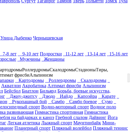
таврополь
Сургут
Таганрог
Тамбов
Тверь
Тольятти
Томск
Тула
Улица Дыбенко
Чернышевская
7-8 лет
9-10 лет
Подростки
11-12 лет
13-14 лет
15-16 лет
зрослые
Мужчины
Женщины
артодромы
Роллердромы
Скалодромы
Стадионы
Тиры,
лтимат фрисби
Альпинизм
парки
Картодромы
Роллердромы
Скалодромы
Акватлон
Акробатика
Алтимат фрисби
Альпинизм
ел
Бейсбол
Биатлон
Бильярд
Борьба, боевые искусства,
нг
Джиу-джитсу
Дзюдо
Иайдо
Капоэйра
Карате
ион
Рукопашный бой
Самбо
Самбо боевое
Сумо
елосипедный спорт
Водно-моторный спорт
Водное поло
ика развивающая
Гимнастика спортивная
Гимнастика
ребля на байдарках и каноэ
Гребной слалом
Дайвинг
Йога
таг
Легкая атлетика
Лыжный спорт
Маунтинбайк
Мини-
авание
Планерный спорт
Пляжный волейбол
Пляжный теннис