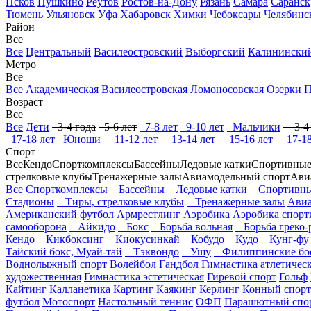
Псков
Пушкино
Реутов
Ростов-на-Дону
Рязань
Самара
Саранск
Тюмень
Ульяновск
Уфа
Хабаровск
Химки
Чебоксары
Челябинс
Район
Все
Все
Центральный
Василеостровский
Выборгский
Калинински
Метро
Все
Все
Академическая
Василеостровская
Ломоносовская
Озерки
П
Возраст
Все
Все
Дети
3-4 года
5-6 лет
7-8 лет
9-10 лет
Мальчики
3-4 
17-18 лет
Юноши
11-12 лет
13-14 лет
15-16 лет
17-18
Спорт
Все
Кендо
Спорткомплексы
Бассейны
Ледовые катки
Спортивные
стрелковые клубы
Тренажерные залы
Авиамодельный спорт
Ави
Все
Спорткомплексы
Бассейны
Ледовые катки
Спортивны
Стадионы
Тиры, стрелковые клубы
Тренажерные залы
Авиа
Американский футбол
Армрестлинг
Аэробика
Аэробика спорт
самооборона
Айкидо
Бокс
Борьба вольная
Борьба греко-
Кендо
Кикбоксинг
Киокусинкай
Кобудо
Кудо
Кунг-фу
Тайский бокс, Муай-тай
Тэквондо
Ушу
Филиппинские бое
Воднолыжный спорт
Волейбол
Гандбол
Гимнастика атлетичес
художественная
Гимнастика эстетическая
Гиревой спорт
Гольф
Кайтинг
Калланетика
Картинг
Каякинг
Керлинг
Конный спорт
футбол
Мотоспорт
Настольный теннис
ОФП
Парашютный спо