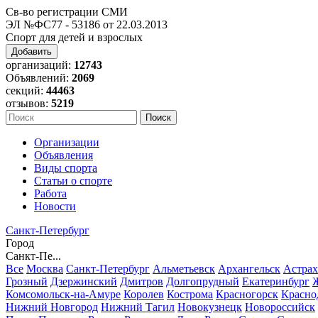
Св-во регистрации СМИ
ЭЛ №ФС77 - 53186 от 22.03.2013
Спорт для детей и взрослых
Добавить
организаций:
12743
Объявлений:
2069
секций:
44463
отзывов:
5219
Организации
Объявления
Виды спорта
Статьи о спорте
Работа
Новости
Санкт-Петербург
Город
Санкт-Пе...
Все
Москва
Санкт-Петербург
Альметьевск
Архангельск
Астрах
Грозный
Дзержинский
Дмитров
Долгопрудный
Екатеринбург
Комсомольск-на-Амуре
Королев
Кострома
Красногорск
Красно
Нижний Новгород
Нижний Тагил
Новокузнецк
Новороссийск