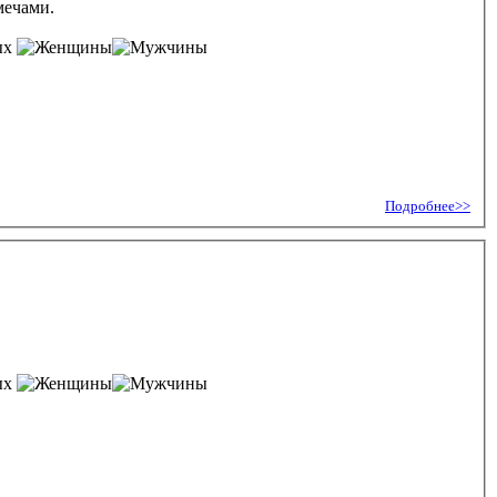
мечами.
ых
Подробнее>>
ых