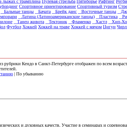
 лыжах с трамплина
Пулевая стрельба
Пятиборье
Рафтинг
Регб
убординг
Спортивное ориентирование
Спортивный туризм
Стре
Бальные танцы
Бачата
Брейк данс
Восточные танцы
Джаз
мпорари
Латина (Латиноамериканские танцы)
Пластика
Ри
пилоне
Танец живота
Тектоник
Фламенко
Хастл
Хип-Хо
бол
Футбол
Хоккей
Хоккей на траве
Хоккей с мячом
Цигун
Чирл
 из рубрики Кендо в Санкт-Петербурге отображен по всем возра
етителей.
станию
| По убыванию
изических и духовных качеств. Участие в семинарах и соревнов