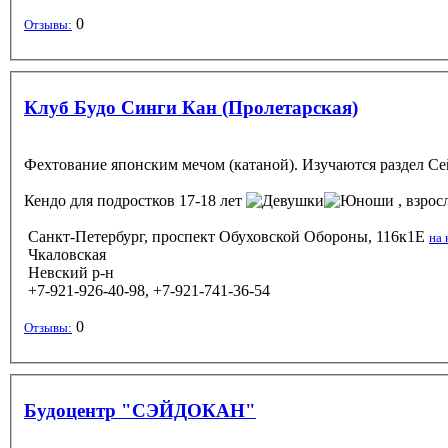
0
Отзывы:
Клуб Будо Синги Кан (Пролетарская)
Фехтование японским мечом (катаной). Изучаются раздел Се
Кендо
для подростков 17-18 лет
, взро
Санкт-Петербург, проспект Обуховской Обороны, 116к1Е
на 
Чкаловская
Невский р-н
+7-921-926-40-98, +7-921-741-36-54
0
Отзывы:
Будоцентр "СЭЙДОКАН"