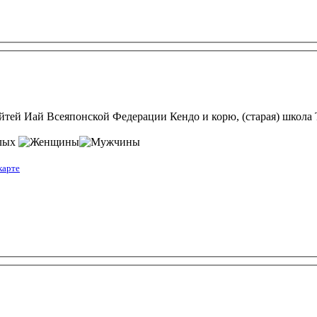
йтей Иай Всеяпонской Федерации Кендо и корю, (старая) школа
слых
карте