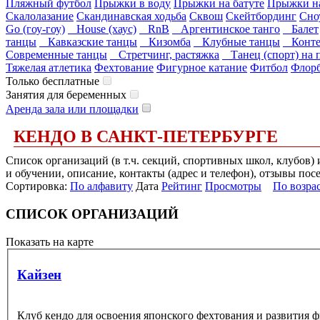
Пляжный футбол
Прыжки в воду
Прыжки на батуте
Прыжки на
Скалолазание
Скандинавская ходьба
Сквош
Скейтбординг
Сно
Go (гоу-гоу)
House (хаус)
RnB
Аргентинское танго
Балет
танцы
Кавказские танцы
Кизомба
Клубные танцы
Конте
Современные танцы
Стретчинг, растяжка
Танец (спорт) на 
Тяжелая атлетика
Фехтование
Фигурное катание
Фитбол
Флор
Только бесплатные
Занятия для беременных
Аренда зала или площадки
КЕНДО В САНКТ-ПЕТЕРБУРГЕ
Список организаций (в т.ч. секций, спортивных школ, клубов)
и обучении, описание, контакты (адрес и телефон), отзывы пос
Сортировка:
По алфавиту
Дата
Рейтинг
Просмотры
По возра
СПИСОК ОРГАНИЗАЦИЙ
Показать на карте
Кайзен
Клуб кендо для освоения японского фехтования и развития ф