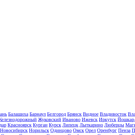
ань
Балашиха
Барнаул
Белгород
Брянск
Видное
Владивосток
Вла
Железнодорожный
Жуковский
Иваново
Ижевск
Иркутск
Йошкар
дар
Красноярск
Курган
Курск
Липецк
Лыткарино
Люберцы
Маг
Новосибирск
Норильск
Одинцово
Омск
Орел
Оренбург
Пенза
П