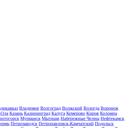
дикавказ
Владимир
Волгоград
Волжский
Вологда
Воронеж
-Ола
Казань
Калининград
Калуга
Кемерово
Киров
Коломна
нитогорск
Мурманск
Мытищи
Набережные Челны
Нефтекамск
ермь
Петрозаводск
Петропавловск-Камчатский
Подольск