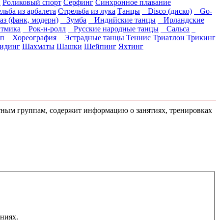
и
Роликовый спорт
Серфинг
Синхронное плавание
льба из арбалета
Стрельба из лука
Танцы
Disco (диско)
Go-
 (фанк, модерн)
Зумба
Индийские танцы
Ирландские
тмика
Рок-н-ролл
Русские народные танцы
Сальса
п
Хореография
Эстрадные танцы
Теннис
Триатлон
Трикинг
идинг
Шахматы
Шашки
Шейпинг
Яхтинг
стным группам, содержит информацию о занятиях, тренировках
аниях.