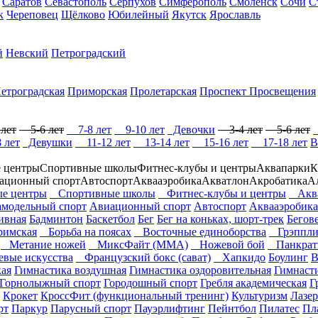
Саратов
Севастополь
Серпухов
Симферополь
Смоленск
Сочи
С
к
Череповец
Щёлково
Юбилейный
Якутск
Ярославль
й
Невский
Петроградский
етроградская
Приморская
Пролетарская
Проспект Просвещения
лет
5-6 лет
7-8 лет
9-10 лет
Девочки
3-4 лет
5-6 лет
 лет
Девушки
11-12 лет
13-14 лет
15-16 лет
17-18 лет
В
 центры
Спортивные школы
Фитнес-клубы и центры
Аквапарки
К
ационный спорт
Автоспорт
Аквааэробика
Акватлон
Акробатика
А
е центры
Спортивные школы
Фитнес-клубы и центры
Аква
модельный спорт
Авиационный спорт
Автоспорт
Аквааэробика
ивная
Бадминтон
Баскетбол
Бег
Бег на коньках, шорт-трек
Бегов
римская
Борьба на поясах
Восточные единоборства
Грэппли
Метание ножей
МиксФайт (ММА)
Ножевой бой
Панкрат
вые искусства
Французский бокс (сават)
Хапкидо
Боулинг
В
кая
Гимнастика воздушная
Гимнастика оздоровительная
Гимнаст
Горнолыжный спорт
Городошный спорт
Гребля академическая
Г
Крокет
КроссФит (функциональный тренинг)
Культуризм
Лазер
рт
Паркур
Парусный спорт
Пауэрлифтинг
Пейнтбол
Пилатес
Пл