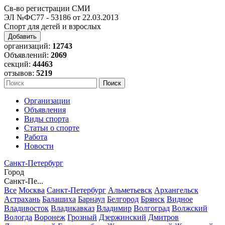
Св-во регистрации СМИ
ЭЛ №ФС77 - 53186 от 22.03.2013
Спорт для детей и взрослых
Добавить
организаций:
12743
Объявлений:
2069
секций:
44463
отзывов:
5219
Организации
Объявления
Виды спорта
Статьи о спорте
Работа
Новости
Санкт-Петербург
Город
Санкт-Пе...
Все
Москва
Санкт-Петербург
Альметьевск
Архангельск
Астрахань
Балашиха
Барнаул
Белгород
Брянск
Видное
Владивосток
Владикавказ
Владимир
Волгоград
Волжский
Вологда
Воронеж
Грозный
Дзержинский
Дмитров