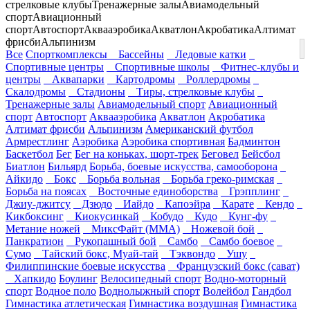
стрелковые клубы
Тренажерные залы
Авиамодельный
спорт
Авиационный
спорт
Автоспорт
Аквааэробика
Акватлон
Акробатика
Алтимат
фрисби
Альпинизм
Все
Спорткомплексы
Бассейны
Ледовые катки
Спортивные центры
Спортивные школы
Фитнес-клубы и
центры
Аквапарки
Картодромы
Роллердромы
Скалодромы
Стадионы
Тиры, стрелковые клубы
Тренажерные залы
Авиамодельный спорт
Авиационный
спорт
Автоспорт
Аквааэробика
Акватлон
Акробатика
Алтимат фрисби
Альпинизм
Американский футбол
Армрестлинг
Аэробика
Аэробика спортивная
Бадминтон
Баскетбол
Бег
Бег на коньках, шорт-трек
Беговел
Бейсбол
Биатлон
Бильярд
Борьба, боевые искусства, самооборона
Айкидо
Бокс
Борьба вольная
Борьба греко-римская
Борьба на поясах
Восточные единоборства
Грэпплинг
Джиу-джитсу
Дзюдо
Иайдо
Капоэйра
Карате
Кендо
Кикбоксинг
Киокусинкай
Кобудо
Кудо
Кунг-фу
Метание ножей
МиксФайт (ММА)
Ножевой бой
Панкратион
Рукопашный бой
Самбо
Самбо боевое
Сумо
Тайский бокс, Муай-тай
Тэквондо
Ушу
Филиппинские боевые искусства
Французский бокс (сават)
Хапкидо
Боулинг
Велосипедный спорт
Водно-моторный
спорт
Водное поло
Воднолыжный спорт
Волейбол
Гандбол
Гимнастика атлетическая
Гимнастика воздушная
Гимнастика