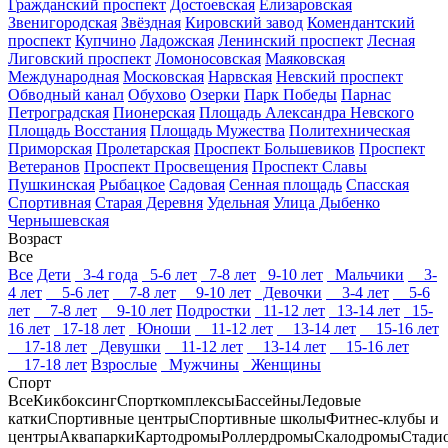
Гражданский проспект
Достоевская
Елизаровская
Звенигородская
Звёздная
Кировский завод
Комендантский
проспект
Купчино
Ладожская
Ленинский проспект
Лесная
Лиговский проспект
Ломоносовская
Маяковская
Международная
Московская
Нарвская
Невский проспект
Обводный канал
Обухово
Озерки
Парк Победы
Парнас
Петроградская
Пионерская
Площадь Александра Невского
Площадь Восстания
Площадь Мужества
Политехническая
Приморская
Пролетарская
Проспект Большевиков
Проспект
Ветеранов
Проспект Просвещения
Проспект Славы
Пушкинская
Рыбацкое
Садовая
Сенная площадь
Спасская
Спортивная
Старая Деревня
Удельная
Улица Дыбенко
Чернышевская
Возраст
Все
Все
Дети
3-4 года
5-6 лет
7-8 лет
9-10 лет
Мальчики
3-
4 лет
5-6 лет
7-8 лет
9-10 лет
Девочки
3-4 лет
5-6
лет
7-8 лет
9-10 лет
Подростки
11-12 лет
13-14 лет
15-
16 лет
17-18 лет
Юноши
11-12 лет
13-14 лет
15-16 лет
17-18 лет
Девушки
11-12 лет
13-14 лет
15-16 лет
17-18 лет
Взрослые
Мужчины
Женщины
Спорт
Все
Кикбоксинг
Спорткомплексы
Бассейны
Ледовые
катки
Спортивные центры
Спортивные школы
Фитнес-клубы и
центры
Аквапарки
Картодромы
Роллердромы
Скалодромы
Стади