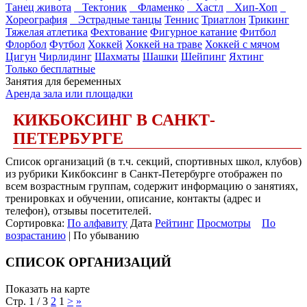
Танец живота
Тектоник
Фламенко
Хастл
Хип-Хоп
Хореография
Эстрадные танцы
Теннис
Триатлон
Трикинг
Тяжелая атлетика
Фехтование
Фигурное катание
Фитбол
Флорбол
Футбол
Хоккей
Хоккей на траве
Хоккей с мячом
Цигун
Чирлидинг
Шахматы
Шашки
Шейпинг
Яхтинг
Только бесплатные
Занятия для беременных
Аренда зала или площадки
КИКБОКСИНГ В САНКТ-
ПЕТЕРБУРГЕ
Список организаций (в т.ч. секций, спортивных школ, клубов)
из рубрики Кикбоксинг в Санкт-Петербурге отображен по
всем возрастным группам, содержит информацию о занятиях,
тренировках и обучении, описание, контакты (адрес и
телефон), отзывы посетителей.
Сортировка:
По алфавиту
Дата
Рейтинг
Просмотры
По
возрастанию
| По убыванию
СПИСОК ОРГАНИЗАЦИЙ
Показать на карте
Стр. 1 / 3
2
1
>
»