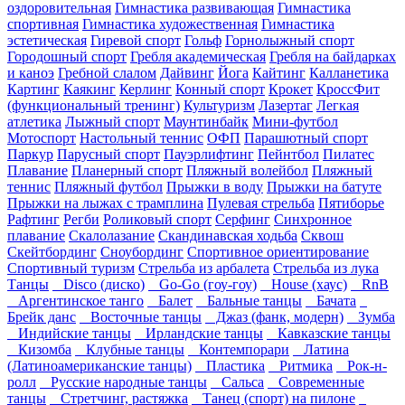
оздоровительная
Гимнастика развивающая
Гимнастика
спортивная
Гимнастика художественная
Гимнастика
эстетическая
Гиревой спорт
Гольф
Горнолыжный спорт
Городошный спорт
Гребля академическая
Гребля на байдарках
и каноэ
Гребной слалом
Дайвинг
Йога
Кайтинг
Калланетика
Картинг
Каякинг
Керлинг
Конный спорт
Крокет
КроссФит
(функциональный тренинг)
Культуризм
Лазертаг
Легкая
атлетика
Лыжный спорт
Маунтинбайк
Мини-футбол
Мотоспорт
Настольный теннис
ОФП
Парашютный спорт
Паркур
Парусный спорт
Пауэрлифтинг
Пейнтбол
Пилатес
Плавание
Планерный спорт
Пляжный волейбол
Пляжный
теннис
Пляжный футбол
Прыжки в воду
Прыжки на батуте
Прыжки на лыжах с трамплина
Пулевая стрельба
Пятиборье
Рафтинг
Регби
Роликовый спорт
Серфинг
Синхронное
плавание
Скалолазание
Скандинавская ходьба
Сквош
Скейтбординг
Сноубординг
Спортивное ориентирование
Спортивный туризм
Стрельба из арбалета
Стрельба из лука
Танцы
Disco (диско)
Go-Go (гоу-гоу)
House (хаус)
RnB
Аргентинское танго
Балет
Бальные танцы
Бачата
Брейк данс
Восточные танцы
Джаз (фанк, модерн)
Зумба
Индийские танцы
Ирландские танцы
Кавказские танцы
Кизомба
Клубные танцы
Контемпорари
Латина
(Латиноамериканские танцы)
Пластика
Ритмика
Рок-н-
ролл
Русские народные танцы
Сальса
Современные
танцы
Стретчинг, растяжка
Танец (спорт) на пилоне