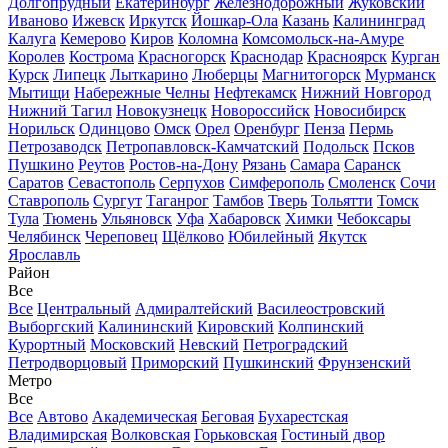
Долгопрудный
Екатеринбург
Железнодорожный
Жуковский
Иваново
Ижевск
Иркутск
Йошкар-Ола
Казань
Калининград
Калуга
Кемерово
Киров
Коломна
Комсомольск-на-Амуре
Королев
Кострома
Красногорск
Краснодар
Красноярск
Курган
Курск
Липецк
Лыткарино
Люберцы
Магнитогорск
Мурманск
Мытищи
Набережные Челны
Нефтекамск
Нижний Новгород
Нижний Тагил
Новокузнецк
Новороссийск
Новосибирск
Норильск
Одинцово
Омск
Орел
Оренбург
Пенза
Пермь
Петрозаводск
Петропавловск-Камчатский
Подольск
Псков
Пушкино
Реутов
Ростов-на-Дону
Рязань
Самара
Саранск
Саратов
Севастополь
Серпухов
Симферополь
Смоленск
Сочи
Ставрополь
Сургут
Таганрог
Тамбов
Тверь
Тольятти
Томск
Тула
Тюмень
Ульяновск
Уфа
Хабаровск
Химки
Чебоксары
Челябинск
Череповец
Щёлково
Юбилейный
Якутск
Ярославль
Район
Все
Все
Центральный
Адмиралтейский
Василеостровский
Выборгский
Калининский
Кировский
Колпинский
Курортный
Московский
Невский
Петроградский
Петродворцовый
Приморский
Пушкинский
Фрунзенский
Метро
Все
Все
Автово
Академическая
Беговая
Бухарестская
Владимирская
Волковская
Горьковская
Гостиный двор